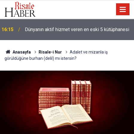
'Hz. Muhammed denizci miydi' sorusu üzerine
14:30
Müslüman oldu
Anasayfa
Risale-i Nur
Adalet ve mizanla iş
görüldüğüne burhan (delil) mı istersin?