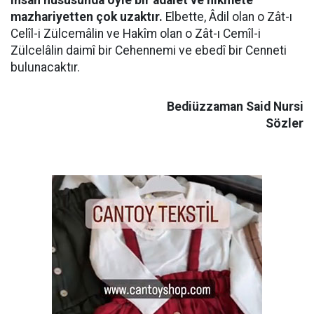
insan hususunda öyle bir adalet ve hikmete
mazhariyetten çok uzaktır.
Elbette, Âdil olan o Zât-ı
Celîl-i Zülcemâlin ve Hakîm olan o Zât-ı Cemîl-i
Zülcelâlin daimî bir Cehennemi ve ebedî bir Cenneti
bulunacaktır.
Bediüzzaman Said Nursi
Sözler