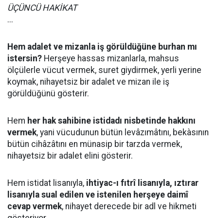
ÜÇÜNCÜ HAKİKAT
...
Hem adalet ve mizanla iş görüldüğüne burhan mı
istersin?
Herşeye hassas mizanlarla, mahsus
ölçülerle vücut vermek, suret giydirmek, yerli yerine
koymak, nihayetsiz bir adalet ve mizan ile iş
görüldüğünü gösterir.
Hem
her hak sahibine istidadı nisbetinde hakkını
vermek
, yani vücudunun bütün levâzımâtını, bekàsının
bütün cihâzâtını en münasip bir tarzda vermek,
nihayetsiz bir adalet elini gösterir.
Hem istidat lisanıyla,
ihtiyac-ı fıtrî lisanıyla, ıztırar
lisanıyla sual edilen ve istenilen herşeye daimî
cevap vermek
, nihayet derecede bir adl ve hikmeti