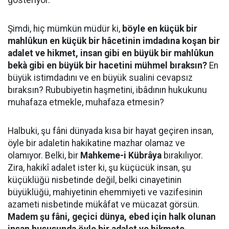
gösteriyor.
Şimdi, hiç mümkün müdür ki,
böyle en küçük bir
mahlûkun en küçük bir hâcetinin imdadına koşan bir
adalet ve hikmet, insan gibi en büyük bir mahlûkun
bekà gibi en büyük bir hacetini mühmel bıraksın?
En
büyük istimdadını ve en büyük sualini cevapsız
bıraksın? Rububiyetin haşmetini, ibâdının hukukunu
muhafaza etmekle, muhafaza etmesin?
Halbuki, şu fâni dünyada kısa bir hayat geçiren insan,
öyle bir adaletin hakikatine mazhar olamaz ve
olamıyor. Belki, bir
Mahkeme-i Kübrâya
bırakılıyor.
Zira, hakikî adalet ister ki, şu küçücük insan, şu
küçüklüğü nisbetinde değil, belki cinayetinin
büyüklüğü, mahiyetinin ehemmiyeti ve vazifesinin
azameti nisbetinde mükâfat ve mücazat görsün.
Madem şu fâni, geçici dünya, ebed için halk olunan