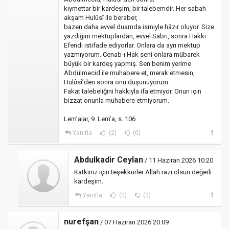
kıymettar bir kardeşim, bir talebemdir. Her sabah
akşam Hulûsî ile beraber,
bazen daha evvel duamda ismiyle hâzır oluyor. Size
yazdığım mektuplardan, evvel Sabri, sonra Hakkı
Efendi istifade ediyorlar. Onlara da ayrı mektup
yazmıyorum. Cenab-ı Hak seni onlara mübarek
büyük bir kardeş yapmış. Sen benim yerime
Abdülmecid ile muhabere et, merak etmesin,
Hulûsî’den sonra onu düşünüyorum.
Fakat talebeliğini hakkıyla ifa etmiyor. Onun için
bizzat onunla muhabere etmiyorum.
Lem’alar, 9. Lem’a, s. 106
Yanıtla
(2)
(0)
Abdulkadir Ceylan
/ 11 Haziran 2026 10:20
Katkınız için teşekkürler Allah razı olsun değerli
kardeşim.
Yanıtla
(0)
(0)
nurefşan
/ 07 Haziran 2026 20:09