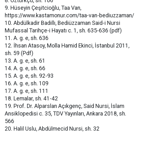
8. Öztürkçü, sh. 106
9. Hüseyin Çeşitcioğlu, Taa Van,
https://www.kastamonur.com/taa-van-bediuzzaman/
10. Abdülkadir Badıllı, Bediüzzaman Said-i Nursi
Mufassal Tarihçe-i Hayatı c. 1, sh. 635-636 (pdf)
11. A. g. e, sh. 636
12. İhsan Atasoy, Molla Hamid Ekinci, İstanbul 2011,
sh. 59 (Pdf)
13. A. g. e, sh. 61
14. A. g. e, sh. 66
15. A. g. e, sh. 92-93
16. A. g. e, sh. 109
17. A. g. e, sh. 111
18. Lemalar, sh. 41-42
19. Prof. Dr. Alparslan Açıkgenç, Said Nursi, İslam
Ansiklopedisi c. 35, TDV Yayınları, Ankara 2018, sh.
566
20. Halil Uslu, Abdülmecid Nursi, sh. 32