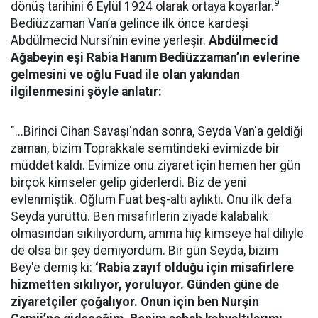
9
dönüş tarihini 6 Eylül 1924 olarak ortaya koyarlar.
Bediüzzaman Van’a gelince ilk önce kardeşi
Abdülmecid Nursi’nin evine yerleşir.
Abdülmecid
Ağabeyin eşi Rabia Hanım Bediüzzaman’ın evlerine
gelmesini ve oğlu Fuad ile olan yakından
ilgilenmesini şöyle anlatır:
"...Birinci Cihan Savaşı'ndan sonra, Seyda Van'a geldiği
zaman, bizim Toprakkale semtindeki evimizde bir
müddet kaldı. Evimize onu ziyaret için hemen her gün
birçok kimseler gelip giderlerdi. Biz de yeni
evlenmiştik. Oğlum Fuat beş-altı aylıktı. Onu ilk defa
Seyda yürüttü. Ben misafirlerin ziyade kalabalık
olmasından sıkılıyordum, amma hiç kimseye hal diliyle
de olsa bir şey demiyordum. Bir gün Seyda, bizim
Bey'e demiş ki:
‘Rabia zayıf olduğu için misafirlere
hizmetten sıkılıyor, yoruluyor. Günden güne de
ziyaretçiler çoğalıyor. Onun için ben Nurşin