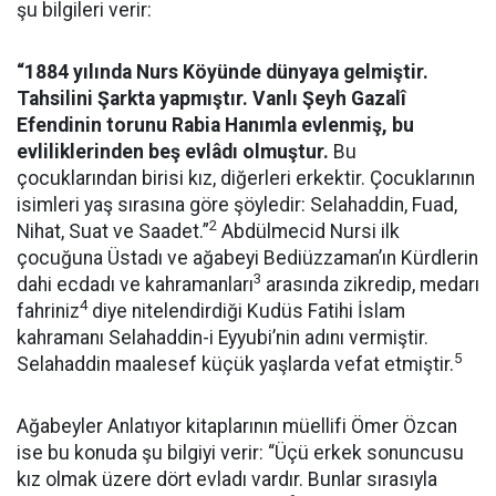
şu bilgileri verir:
“1884 yılında Nurs Köyünde dünyaya gelmiştir.
Tahsilini Şarkta yapmıştır. Vanlı Şeyh Gazalî
Efendinin torunu Rabia Hanımla evlenmiş, bu
evliliklerinden beş evlâdı olmuştur.
Bu
çocuklarından birisi kız, diğerleri erkektir. Çocuklarının
isimleri yaş sırasına göre şöyledir: Selahaddin, Fuad,
2
Nihat, Suat ve Saadet.”
Abdülmecid Nursi ilk
çocuğuna Üstadı ve ağabeyi Bediüzzaman’ın Kürdlerin
3
dahi ecdadı ve kahramanları
arasında zikredip, medarı
4
fahriniz
diye nitelendirdiği Kudüs Fatihi İslam
kahramanı Selahaddin-i Eyyubi’nin adını vermiştir.
5
Selahaddin maalesef küçük yaşlarda vefat etmiştir.
Ağabeyler Anlatıyor kitaplarının müellifi Ömer Özcan
ise bu konuda şu bilgiyi verir: “Üçü erkek sonuncusu
kız olmak üzere dört evladı vardır. Bunlar sırasıyla