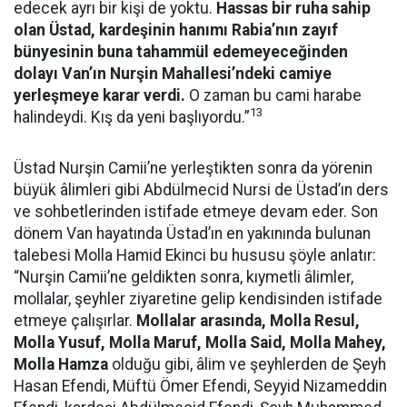
edecek ayrı bir kişi de yoktu.
Hassas bir ruha sahip
olan Üstad, kardeşinin hanımı Rabia’nın zayıf
bünyesinin buna tahammül edemeyeceğinden
dolayı Van’ın Nurşin Mahallesi’ndeki camiye
yerleşmeye karar verdi.
O zaman bu cami harabe
13
halindeydi. Kış da yeni başlıyordu.”
Üstad Nurşin Camii’ne yerleştikten sonra da yörenin
büyük âlimleri gibi Abdülmecid Nursi de Üstad’ın ders
ve sohbetlerinden istifade etmeye devam eder. Son
dönem Van hayatında Üstad’ın en yakınında bulunan
talebesi Molla Hamid Ekinci bu hususu şöyle anlatır:
“Nurşin Camii’ne geldikten sonra, kıymetli âlimler,
mollalar, şeyhler ziyaretine gelip kendisinden istifade
etmeye çalışırlar.
Mollalar arasında, Molla Resul,
Molla Yusuf, Molla Maruf, Molla Said, Molla Mahey,
Molla Hamza
olduğu gibi, âlim ve şeyhlerden de Şeyh
Hasan Efendi, Müftü Ömer Efendi, Seyyid Nizameddin