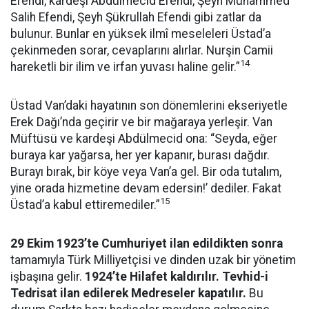
Efendi, kardeşi Abdülmecid Efendi, Şeyh Muhammed
Salih Efendi, Şeyh Şükrullah Efendi gibi zatlar da
bulunur. Bunlar en yüksek ilmî meseleleri Üstad’a
çekinmeden sorar, cevaplarını alırlar. Nurşin Camii
14
hareketli bir ilim ve irfan yuvası haline gelir.”
Üstad Van’daki hayatının son dönemlerini ekseriyetle
Erek Dağı’nda geçirir ve bir mağaraya yerleşir. Van
Müftüsü ve kardeşi Abdülmecid ona: “Seyda, eğer
buraya kar yağarsa, her yer kapanır, burası dağdır.
Burayı bırak, bir köye veya Van’a gel. Bir oda tutalım,
yine orada hizmetine devam edersin!’ dediler. Fakat
15
Üstad’a kabul ettiremediler.”
29 Ekim 1923’te Cumhuriyet ilan edildikten sonra
tamamıyla Türk Milliyetçisi ve dinden uzak bir yönetim
işbaşına gelir.
1924’te Hilafet kaldırılır. Tevhid-i
Tedrisat ilan edilerek Medreseler kapatılır.
Bu