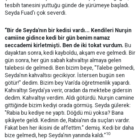
tesbih tanesini yuttuğu günde de yürümeye başladı.
Seyda Fuad'ı çok severdi.
“Bir de Seyda'nın bir kedisi vardı... Kendileri Nurşin
camiine gidince kedi bir gün benim namaz
seccademi kirletmişti. Ben de iki tokat vurdum.
Bu
dayaktan sonra, kedi kayboldu, akşam eve gelmedi. Bir
gün sonra, her gün sabah kahvaltıyı almaya gelen
talebesi de gelmedi. Ben bizim beye, "Talebe gelmedi,
Seyda'nın kahvaltısı gecikiyor. İstersen bugün sen
götür!" dedim. Bizim bey Van'da öğretmenlik yapardı.
Kahvaltıyı Seyda'ya verir, oradan da mektebe gidersin
dedim. Kahvaltıyı verdim. Aldı götürdü. Nurşin camiine
gittiğinde bizim kediyi orada görmüş. Seyda gülerek:
"Rabia bu kediye ne yaptı. Döğdü mü yoksa? Bana
şikâyete geldi. Kedinin de, Rabia'nın da suçları vardır.
Fakat ben her ikisini de affettim.” demiş. Kedi bir daha
10
bize gelmedi, hep Seyda'nın yanında kaldı.”