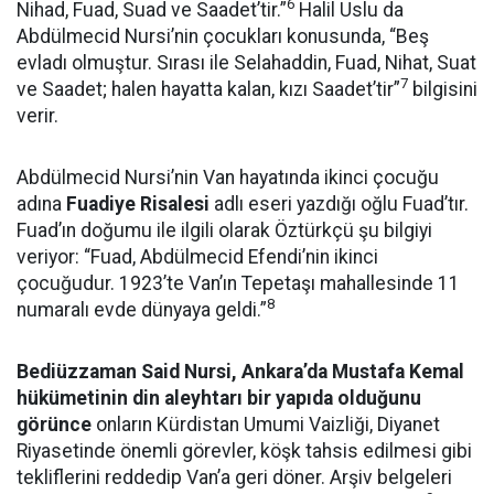
6
Nihad, Fuad, Suad ve Saadet’tir.”
Halil Uslu da
Abdülmecid Nursi’nin çocukları konusunda, “Beş
evladı olmuştur. Sırası ile Selahaddin, Fuad, Nihat, Suat
7
ve Saadet; halen hayatta kalan, kızı Saadet’tir”
bilgisini
verir.
Abdülmecid Nursi’nin Van hayatında ikinci çocuğu
adına
Fuadiye Risalesi
adlı eseri yazdığı oğlu Fuad’tır.
Fuad’ın doğumu ile ilgili olarak Öztürkçü şu bilgiyi
veriyor: “Fuad, Abdülmecid Efendi’nin ikinci
çocuğudur. 1923’te Van’ın Tepetaşı mahallesinde 11
8
numaralı evde dünyaya geldi.”
Bediüzzaman Said Nursi, Ankara’da Mustafa Kemal
hükümetinin din aleyhtarı bir yapıda olduğunu
görünce
onların Kürdistan Umumi Vaizliği, Diyanet
Riyasetinde önemli görevler, köşk tahsis edilmesi gibi
tekliflerini reddedip Van’a geri döner. Arşiv belgeleri