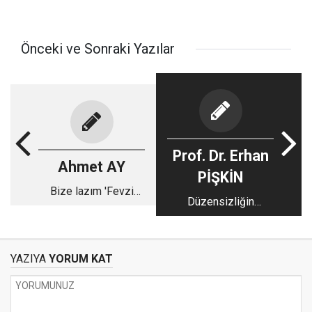
Önceki ve Sonraki Yazılar
Prof. Dr. Erhan
Ahmet AY
PİŞKİN
Bize lazım 'Fevzi
Düzensizliğin
Çakmak' mı 'Rümeysa
İçindeki Matematik:
Eker' mi?
Kaos
YAZIYA
YORUM KAT