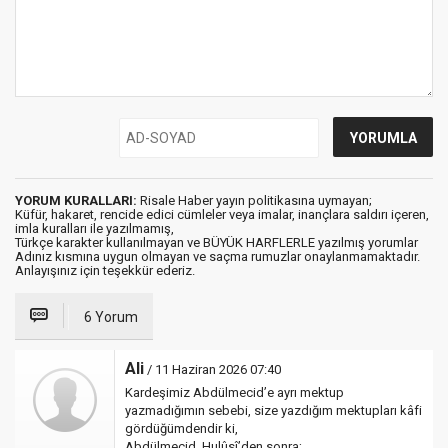
YORUM KURALLARI:
Risale Haber yayın politikasına uymayan;
Küfür, hakaret, rencide edici cümleler veya imalar, inançlara saldırı içeren,
imla kuralları ile yazılmamış,
Türkçe karakter kullanılmayan ve BÜYÜK HARFLERLE yazılmış yorumlar
Adınız kısmına uygun olmayan ve saçma rumuzlar onaylanmamaktadır.
Anlayışınız için teşekkür ederiz.
6 Yorum
Ali
/ 11 Haziran 2026 07:40
Kardeşimiz Abdülmecid’e ayrı mektup
yazmadığımın sebebi, size yazdığım mektupları kâfi
gördüğümdendir ki,
Abdülmecid, Hulûsî’den sonra;