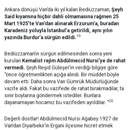
Ankara dönüşü Van’da iki yıl kalan Bediüzzaman,
Şeyh
Said kıyamına hiçbir dahli olmamasına rağmen 25
Mart 1925’te Van’dan alınarak Erzurum’a, buradan
Karadeniz yoluyla İstanbul’a getirildi, aynı yılın
19
yazında Burdur’a sürgün edildi.
Bediüzzaman’ın sürgün edilmesinden sonra yeni
kurulan
Kemalist rejim Abdülmecid Nursi’ye de rahat
vermedi.
Şeyh Reşid Güleşer’in verdiği bilgiye göre
“önce öğretmenlikten açığa alındı. Bir müddet böyle
devam etti. Daha sonra Van Gümrük Müdürlüğünde
vazife aldı. Fakat bu vazifede de rahat bırakmadılar, ta
sınır boylarına göndermek istediler. Bunlara
20
dayanamayan hocamız bu vazifeden ayrıldılar. “
Değerli dostlar! Abdülmecid Nursi Ağabey 1927 de
Van’dan Diyarbekir’in Ergani ilçesine hicret etmek