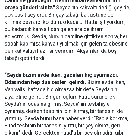
Camii’ne gideceğim. Benim sabah kahvaltılarımı
oraya gönderirsiniz."
Seyda'nın kahvaltı dediği şey de,
çok basit şeylerdi. Bir çay tabağı bal, üstüne de
kırılmış ceviz içi kordum, o kadar... Hatta işitiyordum,
bu kadarcık kahvaltıdan gelenlere de ikram
ediyormuş. Seyda, Nurşin camiine gittikten sonra, her
sabah kapımıza kahvaltıyı almak için gelen talebesine
ben kahvaltıyı hazırlar verirdim. Akşamları da boş
tabağı getirirlerdi.
“Seyda bizim evde iken, geceleri hiç uyumazdı.
Odasından hep dua sesleri gelirdi.
Bizim evde iken,
Van valisi haftada hiç olmazsa bir defa Seyda'nın
ziyaretine gelirdi. Bir gün oğlum Fuat, sürünerek
Seyda'nın odasına girmiş, Seyda'nın tesbihiyle
oynamış, derken tesbihin ipini kırmış, bir tanesini de
yutmuş. Seyda bunu bana haber verdi: "Rabia korkma,
Fuad tesbihin bir tanesini yuttu, bir şey olmaz, geri
çıkarır" dedi. Gerçekten Fuad'a bir şey olmadığı gibi,