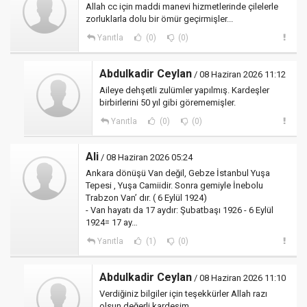
Allah cc için maddi manevi hizmetlerinde çilelerle
zorluklarla dolu bir ömür geçirmişler...
Yanıtla
(0)
(0)
Abdulkadir Ceylan
/ 08 Haziran 2026 11:12
Aileye dehşetli zulümler yapılmış. Kardeşler
birbirlerini 50 yıl gibi görememişler.
Yanıtla
(0)
(0)
Ali
/ 08 Haziran 2026 05:24
Ankara dönüşü Van değil, Gebze İstanbul Yuşa
Tepesi , Yuşa Camiidir. Sonra gemiyle İnebolu
Trabzon Van’ dır. ( 6 Eylül 1924)
- Van hayatı da 17 aydır: Şubatbaşı 1926 - 6 Eylül
1924= 17 ay…
Yanıtla
(1)
(0)
Abdulkadir Ceylan
/ 08 Haziran 2026 11:10
Verdiğiniz bilgiler için teşekkürler Allah razı
olsun değerli kardeşim.