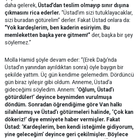
daha gelerek,
Üstad’dan teslim olmayıp sınır dışına
çıkmasını rica ederler.
“Üstad’ım sizi tutuklayacaklar,
sizi buradan götürelim” derler. Fakat Üstad onlara da:
“Yok kardeşlerim, ben kaderin esiriyim. Bu
memleketten başka yere gitmem!”
der, başka bir şey
söylemez.”
Molla Hamid şöyle devam eder: “(Erek Dağı’nda
Üstad’ın yanından ayrıldıktan sonra) öyle baygın bir
şekilde yattım. Üç gün kendime gelemedim. Dördüncü
gün biraz iyileşir gibi oldum. Anneme, Üstad’a
gideceğimi söyledim. Annem:
‘Oğlum, Üstad’ı
götürdüler!’ deyince beynimden vurulmuşa
döndüm. Sonradan öğrendiğime göre Van halkı
silahlanmış ve Üstad’ı götürmeleri halinde, ‘Çok kan
dökeriz!’ diye emniyete haber vermişler. Fakat
Üstad: ‘Kardeşlerim, ben kendi isteğimle gidiyorum,
yine geleceğim’ deyince geri çekilmişler. Böylece