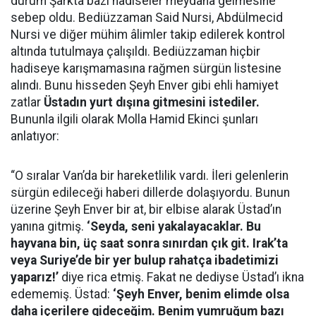
durum Şarkta bazı hadiseler meydana gelmesine
sebep oldu. Bediüzzaman Said Nursi, Abdülmecid
Nursi ve diğer mühim âlimler takip edilerek kontrol
altında tutulmaya çalışıldı. Bediüzzaman hiçbir
hadiseye karışmamasına rağmen sürgün listesine
alındı. Bunu hisseden Şeyh Enver gibi ehli hamiyet
zatlar
Üstadın yurt dışına gitmesini istediler.
Bununla ilgili olarak Molla Hamid Ekinci şunları
anlatıyor:
“O sıralar Van’da bir hareketlilik vardı. İleri gelenlerin
sürgün edileceği haberi dillerde dolaşıyordu. Bunun
üzerine Şeyh Enver bir at, bir elbise alarak Üstad’ın
yanına gitmiş.
‘Seyda, seni yakalayacaklar. Bu
hayvana bin, üç saat sonra sınırdan çık git. Irak’ta
veya Suriye’de bir yer bulup rahatça ibadetimizi
yaparız!’
diye rica etmiş. Fakat ne dediyse Üstad’ı ikna
edememiş. Üstad:
‘Şeyh Enver, benim elimde olsa
daha içerilere gideceğim. Benim yumruğum bazı