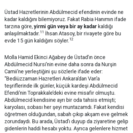
Üstad Hazretlerinin Abdülmecid efendinin evinde ne
kadar kaldığını bilemiyoruz. Fakat Rabia Hanımın ifade
tarzına göre,
yirmi gün veya bir ay kadar
kaldığı
11
anlaşılmaktadır.
İhsan Atasoy, bir rivayete göre bu
12
evde 15 gün kaldığını söyler.
Molla Hamid Ekinci Ağabey de Üstad’ın önce
Abdülmecid Nursi’nin evine daha sonra da Nurşin
Camii’ne yerleştiğini şu sözlerle ifade eder:
“Bediüzzaman Hazretleri Ankara’dan Van’a
teşriflerinde ilk günler, küçük kardeşi Abdülmecid
Efendi’nin Toprakkale’deki evine misafir olmuştu.
Abdülmecid kendisine ayrı bir oda tahsis etmişti;
karyolası, sobası her şeyi muntazamdı. Fakat kendisi
öğretmen olduğundan, sabah çıkıp akşam eve gelmek
zorundaydı. Bu arada, Üstad’ı duyup da ziyaretine gelip
gidenlerin haddi hesabı yoktu. Ayrıca gelenlere hizmet