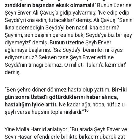
zındıkların başından eksik olmamalı!’
Bunun üzerine
Şeyh Enver, Ali Çavuş’a gidip yalvarmış: ‘Ne edip edip
Seyda’yı ikna edin, tutacaklar!’ demiş. Ali Çavuş: ‘Senin
ikna edemediğin Seyda’yı ben nasıl ikna ederim?
Şeyhim, sen başının çaresine bak, Seyda’ya biz bir şey
diyemeyiz!’ demiş. Bunun üzerine Şeyh Enver
ağlamaya başlamış: ‘Siz Seyda’yı benimle mi kıyas
ediyorsunuz? Seksen tane Şeyh Enver eritilse
Seyda’nın tırnağı olamaz. O millet-i İslam’a lazımdır!’
demiş.
“Ben şehre döner dönmez hasta olup yattım.
Bir-iki
gün sonra Üstad’ı götürdüklerini haber alınca,
hastalığım iyice arttı.
Ne kadar ağa, hoca, nüfuzlu
16
şeyh varsa hepsini toplamışlardı.”
Yine Molla Hamid anlatıyor: “Bu arada Şeyh Enver ve
Şeyh Hasan efendilerle birlikte birkaç mübarek zat