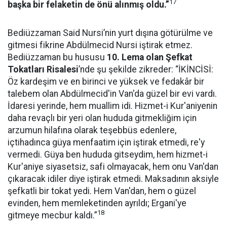
17
başka bir felaketin de önü alınmış oldu.”
Bediüzzaman Said Nursi’nin yurt dışına götürülme ve
gitmesi fikrine Abdülmecid Nursi iştirak etmez.
Bediüzzaman bu hususu
10. Lema olan Şefkat
Tokatları Risalesi
’nde şu şekilde zikreder: “İKİNCİSİ:
Öz kardeşim ve en birinci ve yüksek ve fedakâr bir
talebem olan Abdülmecid'in Van'da güzel bir evi vardı.
İdaresi yerinde, hem muallim idi. Hizmet-i Kur'aniyenin
daha revaçlı bir yeri olan hududa gitmekliğim için
arzumun hilafına olarak teşebbüs edenlere,
içtihadınca güya menfaatim için iştirak etmedi, re'y
vermedi. Güya ben hududa gitseydim, hem hizmet-i
Kur'aniye siyasetsiz, safi olmayacak, hem onu Van'dan
çıkaracak idiler diye iştirak etmedi. Maksadının aksiyle
şefkatli bir tokat yedi. Hem Van'dan, hem o güzel
evinden, hem memleketinden ayrıldı; Ergani'ye
18
gitmeye mecbur kaldı.”