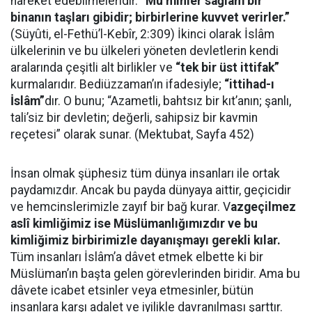
hareket edebilmeleridir.
“Mü’minler sağlam bir
binanın taşları gibidir; birbirlerine kuvvet verirler.”
(Süyûti, el-Fethü’l-Kebîr, 2:309) İkinci olarak İslâm
ülkelerinin ve bu ülkeleri yöneten devletlerin kendi
aralarında çeşitli alt birlikler ve
“tek bir üst ittifak”
kurmalarıdır. Bediüzzaman’ın ifadesiyle;
“ittihad-ı
İslâm”
dır. O bunu; “Azametli, bahtsız bir kıt’anın; şanlı,
tali’siz bir devletin; değerli, sahipsiz bir kavmin
reçetesi” olarak sunar. (Mektubat, Sayfa 452)
İnsan olmak şüphesiz tüm dünya insanları ile ortak
paydamızdır. Ancak bu payda dünyaya aittir, geçicidir
ve hemcinslerimizle zayıf bir bağ kurar. V
azgeçilmez
aslî kimliğimiz ise Müslümanlığımızdır ve bu
kimliğimiz birbirimizle dayanışmayı gerekli kılar.
Tüm insanları İslâm’a dâvet etmek elbette ki bir
Müslüman’ın başta gelen görevlerinden biridir. Ama bu
dâvete icabet etsinler veya etmesinler, bütün
insanlara karşı adalet ve iyilikle davranılması şarttır.