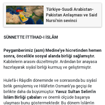
Türkiye-Suudi Arabistan-
Pakistan Anlaşması ve Said
Nursi'nin sevinci
SÜNNETTE İTTİHAD-I İSLÂM
Peygamberimiz (asm) Medine’ye hicretinden hemen
sonra, öncelikle sosyal alanda birliği sağlamıştır.
Kabilelerin arasını düzeltmiştir. Ardından bir anayasa
hazırlayarak siyâsî birliği kurmuş ve geliştirmiştir.
Hulefâ-i Râşidîn döneminde ve sonrasında bu siyâsî
birlik genişlemiş ve Hilâfetin Osmanlı’ya geçişi ile
birlikte daha da büyümüştür.
Yavuz Sultan Selim’in
İslâm Birliği çabaları
ve önemli ölçüde başarıya
ulaşması bunu göstermektedir. Bu dönem İslâm’ın