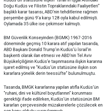
Kudüs'ün statüsüne ilişkin "İsrail'in İşgal Altındaki
Doğu Kudüs ve Filistin Topraklarındaki Faaliyetleri"
başlıklı karar tasarısı, ABD'nin tehditlerine rağmen
perşembe günü 9'a karşı 128 oyla kabul edilmişti.
Oylamada 35 ülke ise çekimser kalmıştı.
BM Güvenlik Konseyinden (BGMK) 1967-2016
döneminde geçmiş 10 karara atıf yapılan tasarıda,
ABD Başkanı Donald Trump'ın Kudüs'ü İsrail'in
başkenti olarak ilan etmesi ve ABD'nin Tel Aviv
Büyükelçiliğinin Kudüs'e taşınmasına ilişkin kararına
işaret edilmiş ve "Kudüs'ün statüsüne ilişkin son
kararlara yönelik derin teessüfte" bulunulmuştu.
Tasarıda, BMGK kararlarına yapılan atıfla Kudüs'ün
"ruhani, dini ve kültürel boyutlarının" korunması
gerektiği ifade edilirken, Kudüs'ün statüsünün BM
kararları çerçevesinde müzakerelerle çözülecek en