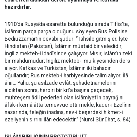
hazırdırlar.
1910’da Rusya’da esarette bulunduğu sırada Tiflis’te,
İslâmın parça parça olduğunu söyleyen Rus Polisine
Bediüzzaman’ın cevabı şudur: “Tahsile gitmişler. İşte
Hindistan (Pakistan), İslâmın müstaid bir veledidir;
İngiliz mekteb-i idadîsinde çalışıyor. Mısır, İslâm’ın zeki
bir mahdumudur; İngiliz mekteb-i mülkiyesinden ders
alıyor. Kafkas ve Türkistan, İslâmın iki bahadır
oğullarıdır; Rus mekteb-i harbiyesinde talim alıyor. İlâ
âhir… Yahu, şu asılzade evlât, şehadetnamelerini
aldıktan sonra, herbiri bir kıt’a başına geçecek,
muhteşem âdil pederleri olan İslâmiyet’in bayrağını
âfâk-ı kemâlâtta temevvüc ettirmekle, kader-i Ezelînin
nazarında, feleğin inadına, nev-i beşerdeki hikmet-i
ezeliyenin sırrını ilân edecektir.” (Nursî Sünûhat, s. 84)
İSLÂM BİRLİĞİNİN PROTOTİPİ: İİT