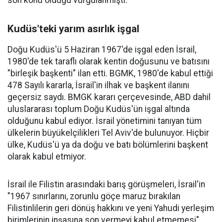
son konu olduğu vurgulanmıştı.
Kudüs'teki yarım asırlık işgal
Doğu Kudüs'ü 5 Haziran 1967'de işgal eden İsrail,
1980'de tek taraflı olarak kentin doğusunu ve batısını
"birleşik başkenti" ilan etti. BGMK, 1980'de kabul ettiği
478 Sayılı kararla, İsrail'in ilhak ve başkent ilanını
geçersiz saydı. BMGK kararı çerçevesinde, ABD dahil
uluslararası toplum Doğu Kudüs'ün işgal altında
olduğunu kabul ediyor. İsrail yönetimini tanıyan tüm
ülkelerin büyükelçilikleri Tel Aviv'de bulunuyor. Hiçbir
ülke, Kudüs'ü ya da doğu ve batı bölümlerini başkent
olarak kabul etmiyor.
İsrail ile Filistin arasındaki barış görüşmeleri, İsrail'in
"1967 sınırlarını, zorunlu göçe maruz bırakılan
Filistinlilerin geri dönüş hakkını ve yeni Yahudi yerleşim
birimlerinin inşasına son vermeyi kabul etmemesi"