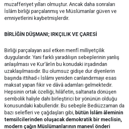
muzafferiyet yılları olmuştur. Ancak daha sonraları
İslâm birliği parçalanmış ve Müslümanlar güven ve
emniyetlerini kaybetmişlerdir.
BİRLİĞİN DÜŞMANI; IRKÇILIK VE ÇARESİ
Birliği parçalayan asıl etken menfî milliyetçilik
duygularıdır. Yani farklı yaradılışın sebeplerinin yanlış
anlaşılması ve Kur’ân’ın bu konudaki irşadından
uzaklaşılmasıdır. Bu olumsuz gidişe dur diyenlerin
başında ittihad-ı İslâmı yeniden canlandırmayı esas
maksat yapan fikir ve dâvâ adamları gelmektedir.
Hepsinin ortak özelliği, hilâfetin, saltanata dönüşen
sembolik haliyle dahi birleştirici bir yönünün olduğu
konusundaki kabulleridir. Bu sebeple Bediüzzaman da
bazı selefleri ve çağdaşları gibi,
bütün İslâm âleminin
temsilcilerinden oluşacak demokratik bir meclisin,
modern çağın Müslümanlarının manevî önderi