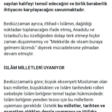
sayılan halifeyi temsil edeceğini ve birlik beraberlik
ihtiyacını karşılayacağını savunmaktadır.
Bediüzzaman ayrıca, ittihad-ı İslâmın, dağıldığı
noktadan toplanacağını ifade etmiş, Anadolu ve
İstanbul’u bu özelliğinden dolayı terk etmeyi hiçbir
zaman düşünmemiş ve “Mekke’de de olsam buraya
gelmem lâzımdı.” diyerek mücadelesine yılmadan
devam etmiştir.
İSLÂM MİLLETLERİ UYANIYOR
Bediüzzaman’a göre; büyük ekseriyeti Müslüman olan
bazı milletler, büyüklükleri ve İslâm tarihindeki rolleri
sebebiyle İslâm birliğinin temel taşları hükmündedir.
İslâm birliğinin yeniden tesisi için bu milletlerin
uyanması gereklidir. Üstelik
bu milletler, tarihten ve
esaretten aldıkları dersle uyanmaya ve ittifaka