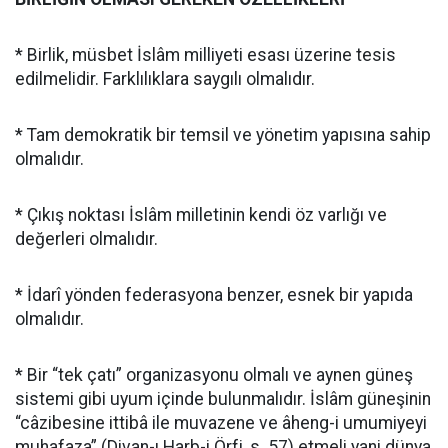
* Birlik, müsbet İslâm milliyeti esası üzerine tesis
edilmelidir. Farklılıklara saygılı olmalıdır.
* Tam demokratik bir temsil ve yönetim yapısına sahip
olmalıdır.
* Çıkış noktası İslâm milletinin kendi öz varlığı ve
değerleri olmalıdır.
* İdarî yönden federasyona benzer, esnek bir yapıda
olmalıdır.
* Bir “tek çatı” organizasyonu olmalı ve aynen güneş
sistemi gibi uyum içinde bulunmalıdır. İslâm güneşinin
“câzibesine ittibâ ile muvazene ve âheng-i umumiyeyi
muhafaza” (Divan-ı Harb-i Örfi, s. 57) etmeli yani dünya