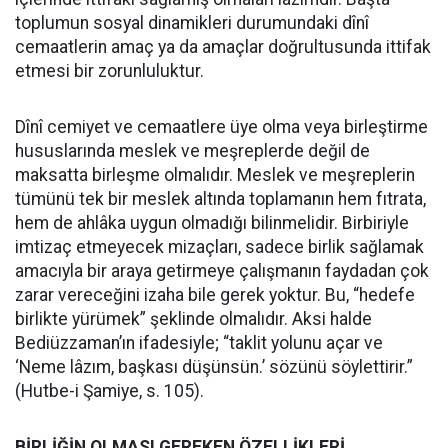
toplumun sosyal dinamikleri durumundaki dînî
cemaatlerin amaç ya da amaçlar doğrultusunda ittifak
etmesi bir zorunluluktur.
Dînî cemiyet ve cemaatlere üye olma veya birleştirme
hususlarında meslek ve meşreplerde değil de
maksatta birleşme olmalıdır. Meslek ve meşreplerin
tümünü tek bir meslek altında toplamanın hem fıtrata,
hem de ahlâka uygun olmadığı bilinmelidir. Birbiriyle
imtizaç etmeyecek mizaçları, sadece birlik sağlamak
amacıyla bir araya getirmeye çalışmanın faydadan çok
zarar vereceğini izaha bile gerek yoktur. Bu, “hedefe
birlikte yürümek” şeklinde olmalıdır. Aksi halde
Bediüzzaman’ın ifadesiyle; “taklit yolunu açar ve
‘Neme lâzım, başkası düşünsün.’ sözünü söylettirir.”
(Hutbe-i Şamiye, s. 105).
BİRLİĞİN OLMASI GEREKEN ÖZELLİKLERİ