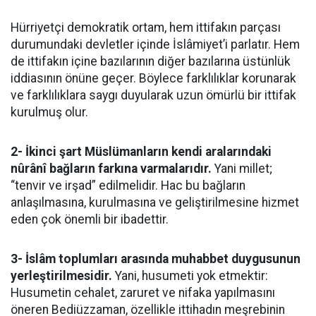
Hürriyetçi demokratik ortam, hem ittifakın parçası
durumundaki devletler içinde İslâmiyet’i parlatır. Hem
de ittifakın içine bazılarının diğer bazılarına üstünlük
iddiasının önüne geçer. Böylece farklılıklar korunarak
ve farklılıklara saygı duyularak uzun ömürlü bir ittifak
kurulmuş olur.
2- İkinci şart Müslümanların kendi aralarındaki
nûrânî bağların farkına varmalarıdır.
Yani millet;
“tenvir ve irşad” edilmelidir. Hac bu bağların
anlaşılmasına, kurulmasına ve geliştirilmesine hizmet
eden çok önemli bir ibadettir.
3- İslâm toplumları arasında muhabbet duygusunun
yerleştirilmesidir.
Yani, husumeti yok etmektir:
Husumetin cehalet, zaruret ve nifaka yapılmasını
öneren Bediüzzaman, özellikle ittihadın meşrebinin