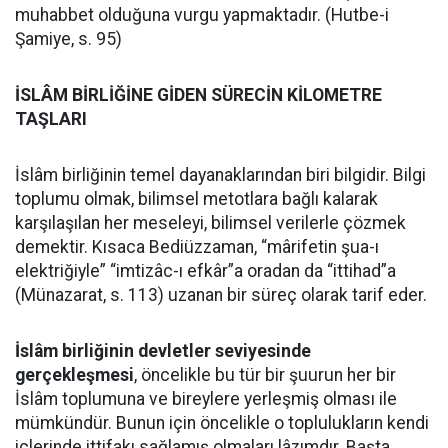
muhabbet olduğuna vurgu yapmaktadır. (Hutbe-i
Şamiye, s. 95)
İSLÂM BİRLİĞİNE GİDEN SÜRECİN KİLOMETRE
TAŞLARI
İslâm birliğinin temel dayanaklarından biri bilgidir. Bilgi
toplumu olmak, bilimsel metotlara bağlı kalarak
karşılaşılan her meseleyi, bilimsel verilerle çözmek
demektir. Kısaca Bediüzzaman, “mârifetin şua-ı
elektriğiyle” “imtizâc-ı efkâr”a oradan da “ittihad”a
(Münazarat, s. 113) uzanan bir süreç olarak tarif eder.
İslâm birliğinin devletler seviyesinde
gerçekleşmesi
, öncelikle bu tür bir şuurun her bir
İslâm toplumuna ve bireylere yerleşmiş olması ile
mümkündür. Bunun için öncelikle o toplulukların kendi
içlerinde ittifakı sağlamış olmaları lâzımdır. Başta