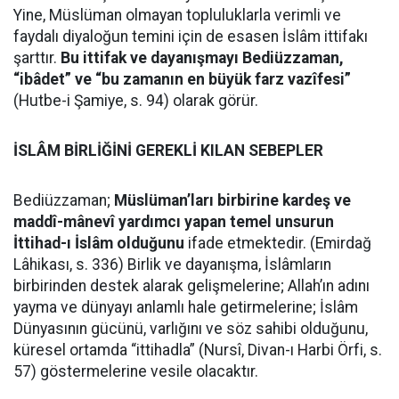
Yine, Müslüman olmayan topluluklarla verimli ve
faydalı diyaloğun temini için de esasen İslâm ittifakı
şarttır.
Bu ittifak ve dayanışmayı Bediüzzaman,
“ibâdet” ve “bu zamanın en büyük farz vazîfesi”
(Hutbe-i Şamiye, s. 94) olarak görür.
İSLÂM BİRLİĞİNİ GEREKLİ KILAN SEBEPLER
Bediüzzaman;
Müslüman’ları birbirine kardeş ve
maddî-mânevî yardımcı yapan temel unsurun
İttihad-ı İslâm olduğunu
ifade etmektedir. (Emirdağ
Lâhikası, s. 336) Birlik ve dayanışma, İslâmların
birbirinden destek alarak gelişmelerine; Allah’ın adını
yayma ve dünyayı anlamlı hale getirmelerine; İslâm
Dünyasının gücünü, varlığını ve söz sahibi olduğunu,
küresel ortamda “ittihadla” (Nursî, Divan-ı Harbi Örfi, s.
57) göstermelerine vesile olacaktır.