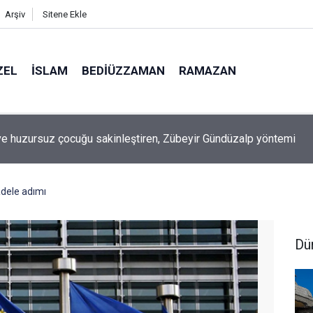
Arşiv
Sitene Ekle
ZEL
İSLAM
BEDIÜZZAMAN
RAMAZAN
ilimin ucunda' demek zorunda kalıyoruz?
dele adımı
Dü