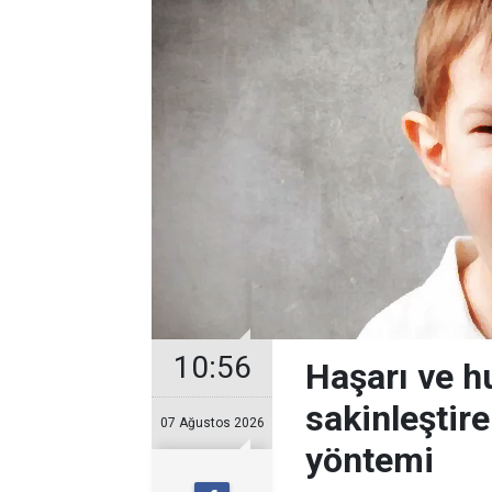
10:56
Haşarı ve 
sakinleştir
07 Ağustos 2026
yöntemi