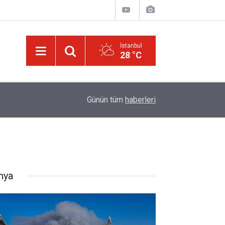
İstanbul
28 °C
09:45
Okullarında yapay zeka ile kopyaya karşı sözlü s
Günün tüm
haberleri
nya