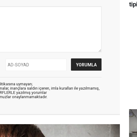
tip
litikasına uymayan;
alar, inançlara saldırı içeren, imla kuralları ile yazılmamış,
ARFLERLE yazılmış yorumlar
muzlar onaylanmamaktadır.