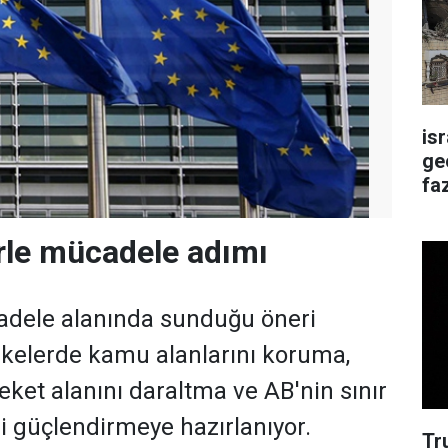
is
ge
faz
rle mücadele adımı
adele alanında sunduğu öneri
ülkelerde kamu alanlarını koruma,
reket alanını daraltma ve AB'nin sınır
ini güçlendirmeye hazırlanıyor.
Tr