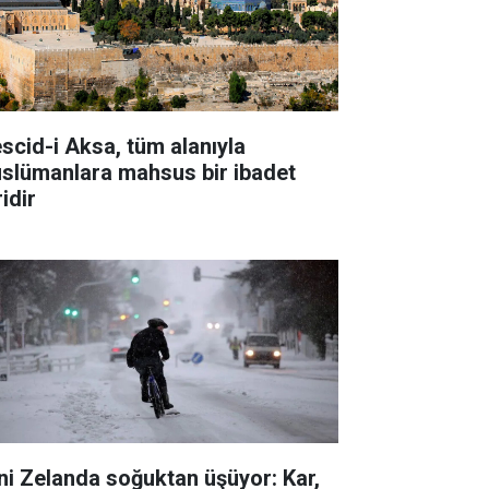
scid-i Aksa, tüm alanıyla
slümanlara mahsus bir ibadet
idir
ni Zelanda soğuktan üşüyor: Kar,