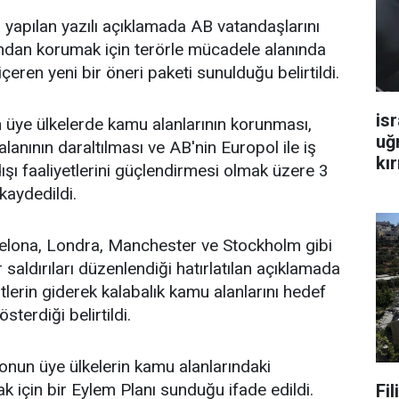
n
yapılan yazılı açıklamada AB vatandaşlarını
arından korumak için terörle mücadele alanında
içeren yeni bir öneri paketi sunulduğu belirtildi.
isr
 üye ülkelerde kamu alanlarının korunması,
uğ
alanının daraltılması ve AB'nin Europol ile iş
kır
 dışı faaliyetlerini güçlendirmesi olmak üzere 3
kaydedildi.
elona, Londra, Manchester ve Stockholm gibi
 saldırıları düzenlendiği hatırlatılan açıklamada
istlerin giderek kalabalık kamu alanlarını hedef
sterdiği belirtildi.
nun üye ülkelerin kamu alanlarındaki
ak için bir Eylem Planı sunduğu ifade edildi.
Fi