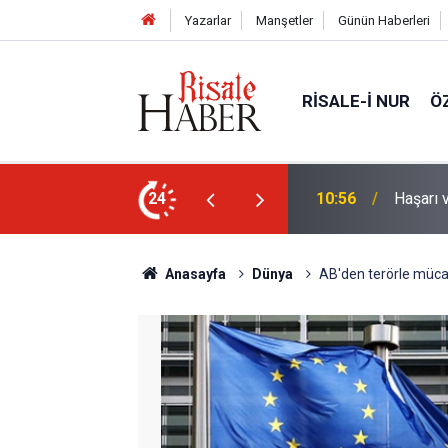
Yazarlar
Manşetler
Günün Haberleri
RISALE-I NUR
Ö
nleştiren, Zübeyir Gündüzalp yöntemi
24
10:00
Niye 'd
Anasayfa
Dünya
AB'den terörle müca