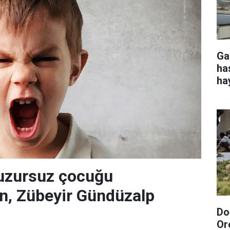
Ga
ha
ha
huzursuz çocuğu
en, Zübeyir Gündüzalp
Do
Or