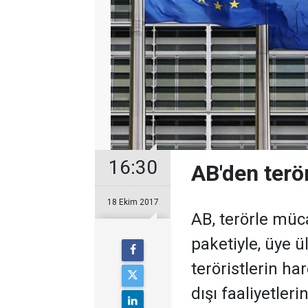
16:30
AB'den terö
18 Ekim 2017
AB, terörle müc
paketiyle, üye 
teröristlerin ha
dışı faaliyetler