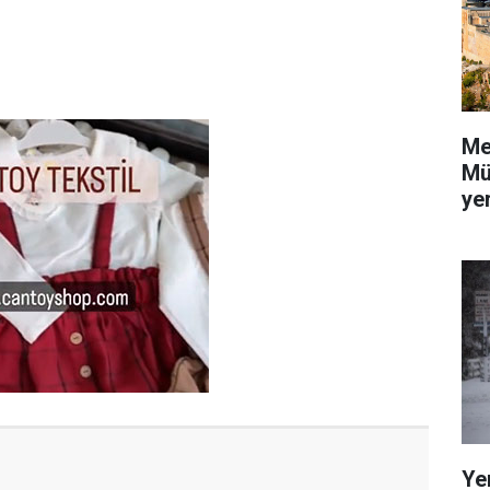
Me
Mü
yer
Ye