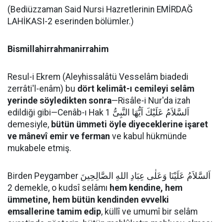
(Bediüzzaman Said Nursi Hazretlerinin EMİRDAĞ
LAHİKASI-2 eserinden bölümler.)
Bismillahirrahmanirrahim
Resul-i Ekrem (Aleyhissalâtü Vesselâm biadedi
zerrâti'l-enâm) bu
dört kelimât-ı cemileyi selâm
yerinde söyledikten sonra
—Risâle-i Nur'da izah
edildiği gibi—Cenâb-ı Hak اَلسَّلاَمُ عَلَيْكَ اَيُّهَا النَّبِىُّ 1
demesiyle,
bütün ümmeti öyle diyeceklerine işaret
ve mânevî emir ve ferman
ve kabul hükmünde
mukabele etmiş.
Birden Peygamber اَلسَّلاَمُ عَلَيْنَا وَعَلٰى عِبَادِ اللهِ الصَّالِحِينَ
2 demekle, o kudsî selâmı
hem kendine, hem
ümmetine, hem bütün kendinden evvelki
emsallerine tamim edip
, küllî ve umumî bir selâm