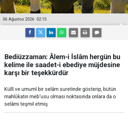
06 Ağustos 2026
02:15
Bediüzzaman: Âlem-i İslâm hergün bu
kelime ile saadet-i ebediye müjdesine
karşı bir teşekkürdür
Küllî ve umumî bir selâm suretinde gösterip, bütün
mahlûkatın meb'usu olması noktasında onlara da o
selâmı teşmil etmiş