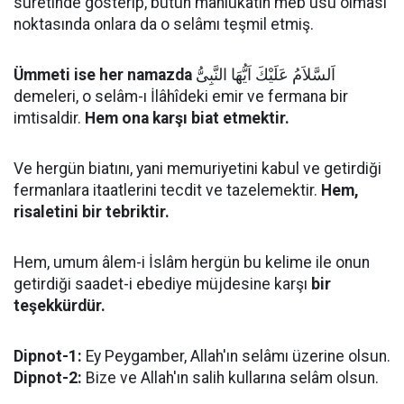
suretinde gösterip, bütün mahlûkatın meb'usu olması
noktasında onlara da o selâmı teşmil etmiş.
Ümmeti ise her namazda
اَلسَّلاَمُ عَلَيْكَ اَيُّهَا النَّبِىُّ
demeleri, o selâm-ı İlâhîdeki emir ve fermana bir
imtisaldir.
Hem ona karşı biat etmektir.
Ve hergün biatını, yani memuriyetini kabul ve getirdiği
fermanlara itaatlerini tecdit ve tazelemektir.
Hem,
risaletini bir tebriktir.
Hem, umum âlem-i İslâm hergün bu kelime ile onun
getirdiği saadet-i ebediye müjdesine karşı
bir
teşekkürdür.
Dipnot-1:
Ey Peygamber, Allah'ın selâmı üzerine olsun.
Dipnot-2:
Bize ve Allah'ın salih kullarına selâm olsun.