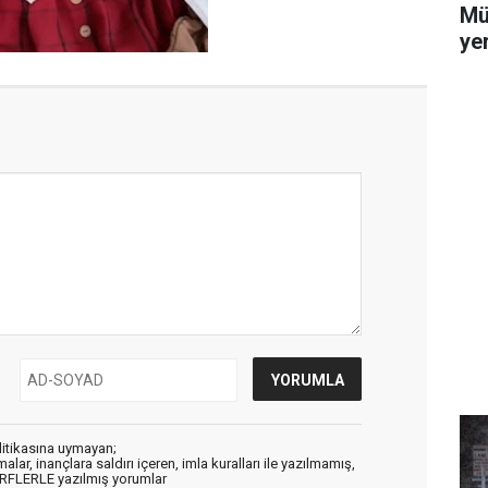
Mü
yer
litikasına uymayan;
alar, inançlara saldırı içeren, imla kuralları ile yazılmamış,
ARFLERLE yazılmış yorumlar