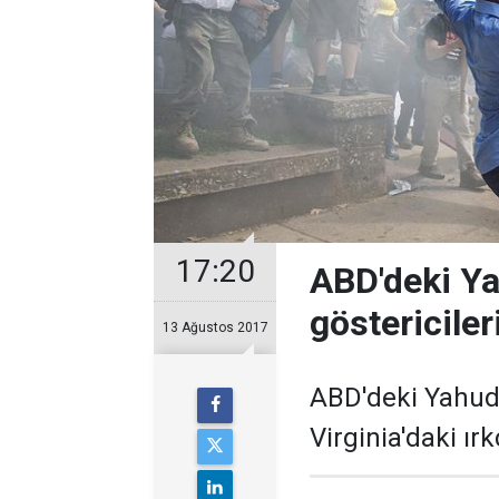
17:20
ABD'deki Ya
göstericiler
13 Ağustos 2017
ABD'deki Yahud
Virginia'daki ırk