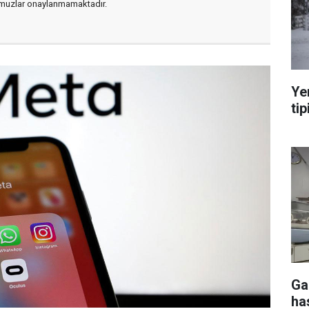
muzlar onaylanmamaktadır.
Ye
tip
Ga
ha