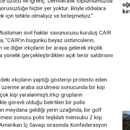
ce üzücü ve iğrenç. Demokratik toplumumuzda
uğ
örüsüzlüğe hiçbir yer yoktur. Böyle iddialara
kır
 için tetikte olmalıyız ve birleşmeliyiz."
üslüman sivil haklar savunucusu kuruluş CAIR
a, "CAIR'in bugünkü beyaz üstüncülerin,
ve diğer ırkçıların bir araya gelerek ırkçılık
 yönelik gerçekleştirdikleri açık terör saldırısını
ndeki ırkçıların yaptığı gösteriyi protesto eden
un üzerine araba sürülmesi sonucunda bir kişi
çok kişi yaralanmıştı.Irkçı grupların
le görevli olduğu belirtilen bir polis
rın meydana geldiği yerin uzağında, bir golf
mesi sonucu polis teşkilatı mensubu 2 kişi
i.Amerikan İç Savaşı sırasında Konfederasyon