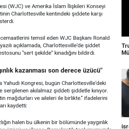
si (WJC) ve Amerika İslam İlişkileri Konseyi
tinin Charlottesville kentindeki şiddete karşı
sterdi.
 cemaatlerini temsil eden WJC Başkanı Ronald
yazılı açıklamada, Charlottesville'de şiddet
Tr
Mü
tosunu "sert şekilde" kınadığını bildirdi.
gınlık kazanması son derece üzücü"
 Yahudi Kongresi, bugün Charlottesville'deki
 sergilenen akılalmaz şiddeti şiddetle kınıyor.
n mağdurları ve aileleri ile birlikte." ifadelerini
rı kaydetti:
lığın halen bu ülkenin bir bölümünde yaygınlık
isr