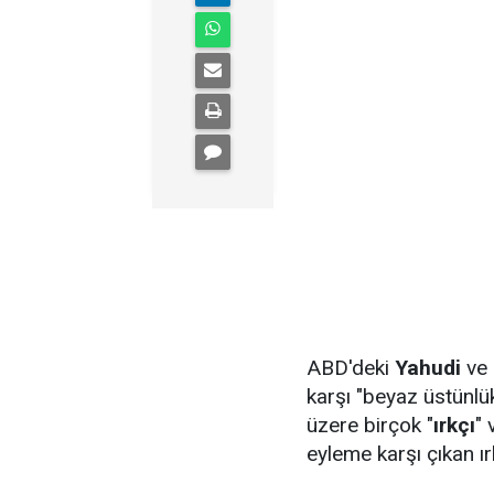
ABD'deki
Yahudi
ve
karşı "beyaz üstünlü
üzere birçok "
ırkçı
" 
eyleme karşı çıkan ırk