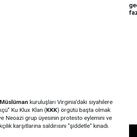
ge
faz
Müslüman
kuruluşları Virginia'daki siyahilere
kçü" Ku Klux Klan (
KKK
) örgütü başta olmak
ve Neoazi grup üyesinin protesto eylemini ve
çılık karşıtlarına saldırısını "şiddetle" kınadı.