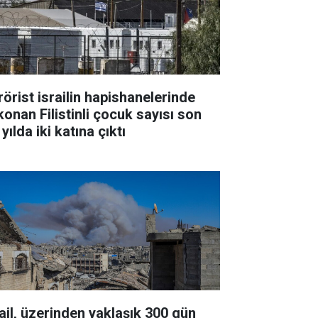
rörist israilin hapishanelerinde
konan Filistinli çocuk sayısı son
 yılda iki katına çıktı
rail, üzerinden yaklaşık 300 gün