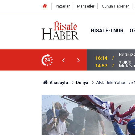
Yazarlar
Manşetler
Günün Haberleri
RISALE-I NUR
Ö
i talebesine gösterdiği vefa ve verdiği
24
14:57
Meta'ya
Anasayfa
Dünya
ABD'deki Yahudi ve M