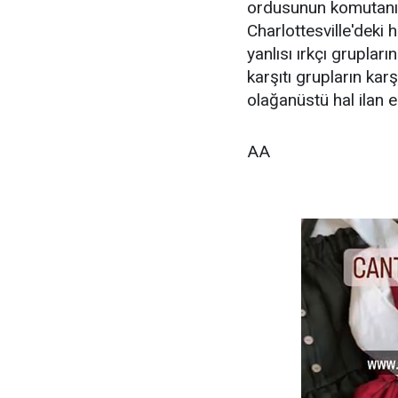
ordusunun komutanı 
Charlottesville'deki h
yanlısı ırkçı grupları
karşıtı grupların kar
olağanüstü hal ilan e
AA