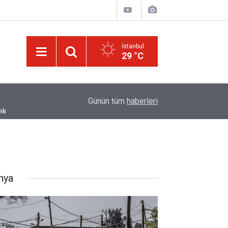
İstanbul
29 °C
ek
13:40
Çile çekilen yol!
Günün tüm
haberleri
nya