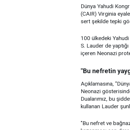
Dünya Yahudi Kongre
(CAIR) Virginia eyale
sert şekilde tepki gö
100 ülkedeki Yahudi
S. Lauder de yaptığı 
içeren Neonazi protes
"Bu nefretin yay
Açıklamasına, "Dünya
Neonazi gösterisinde
Dualarımız, bu şiddeti
kullanan Lauder şunla
"Bu nefret ve bağnaz