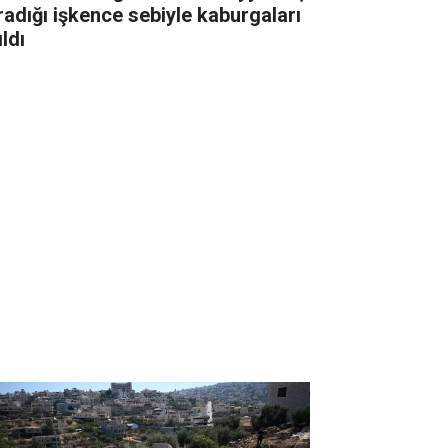
radığı işkence sebiyle kaburgaları
ıldı