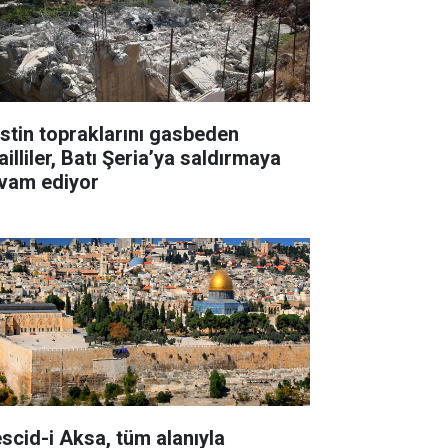
listin topraklarını gasbeden
ailliler, Batı Şeria’ya saldırmaya
vam ediyor
scid-i Aksa, tüm alanıyla