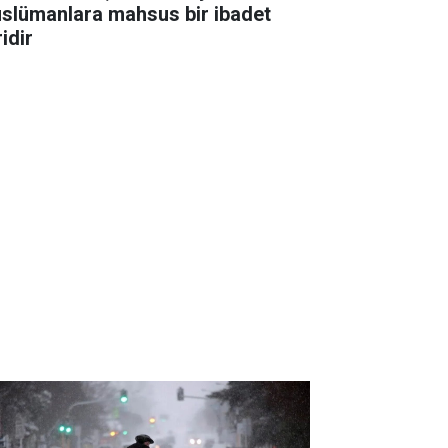
slümanlara mahsus bir ibadet
idir