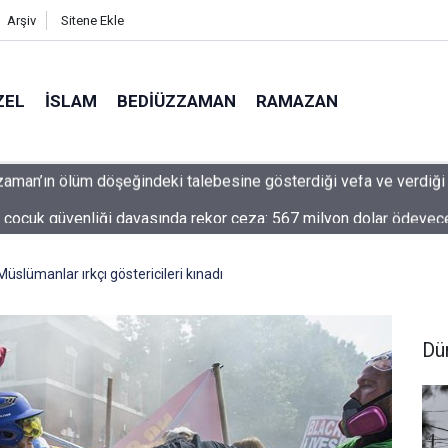
Arşiv
Sitene Ekle
ZEL
İSLAM
BEDIÜZZAMAN
RAMAZAN
 çocuk güvenliği davasında rekor ceza: 567 milyon dolar ödeyec
üslümanlar ırkçı göstericileri kınadı
Dü