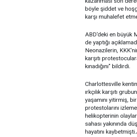
kazanması son dere
böyle şiddet ve hoşg
karşı muhalefet etmek
ABD'deki en büyük M
de yaptığı açıklamad
Neonazilerin, KKK'nin 
karşıtı protestoculara
kınadığını" bildirdi.
Charlottesville kenti
ırkçılık karşıtı grub
yaşamını yitirmiş, bir
protestolarını izlemek
helikopterinin olayla
sahası yakınında düş
hayatını kaybetmişt