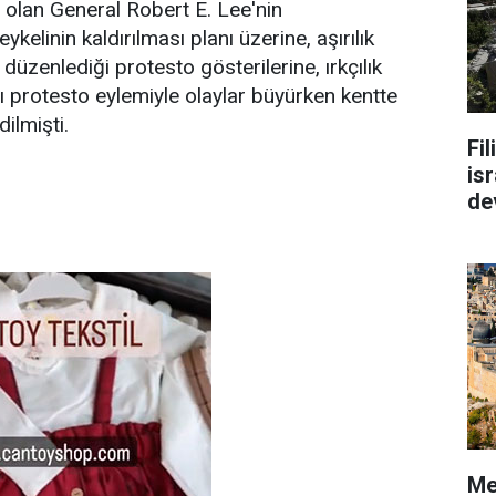
olan General Robert E. Lee'nin
eykelinin kaldırılması planı üzerine, aşırılık
n düzenlediği protesto gösterilerine, ırkçılık
şı protesto eylemiyle olaylar büyürken kentte
dilmişti.
Fi
isr
de
Me