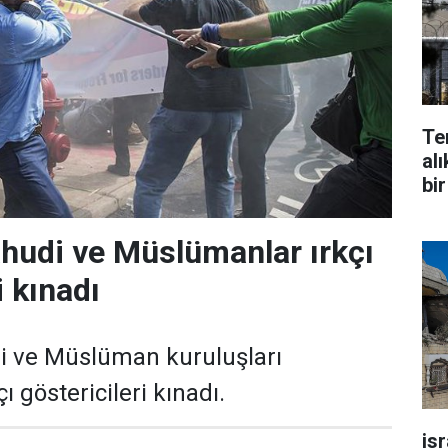
Te
alı
bir
hudi ve Müslümanlar ırkçı
i kınadı
i ve Müslüman kuruluşları
çı göstericileri kınadı.
is