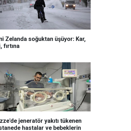
ni Zelanda soğuktan üşüyor: Kar,
i, fırtına
zze'de jeneratör yakıtı tükenen
stanede hastalar ve bebeklerin