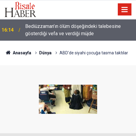
Meta'ya çocuk güvenliği davasında rekor ceza: 567
14:57
milyon dolar ödeyecek
Anasayfa
Dünya
ABD'de siyahi çocuğa tasma taktılar