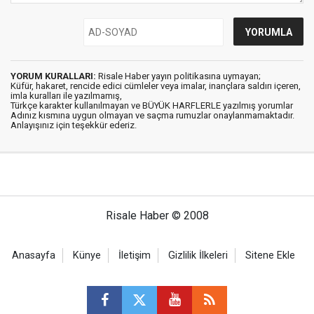
YORUM KURALLARI:
Risale Haber yayın politikasına uymayan;
Küfür, hakaret, rencide edici cümleler veya imalar, inançlara saldırı içeren,
imla kuralları ile yazılmamış,
Türkçe karakter kullanılmayan ve BÜYÜK HARFLERLE yazılmış yorumlar
Adınız kısmına uygun olmayan ve saçma rumuzlar onaylanmamaktadır.
Anlayışınız için teşekkür ederiz.
Risale Haber © 2008
Anasayfa
Künye
İletişim
Gizlilik İlkeleri
Sitene Ekle