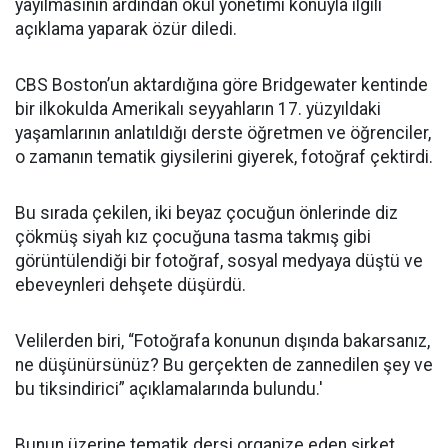
yayılmasının ardından okul yönetimi konuyla ilgili
açıklama yaparak özür diledi.
CBS Boston’un aktardığına göre Bridgewater kentinde
bir ilkokulda Amerikalı seyyahların 17. yüzyıldaki
yaşamlarının anlatıldığı derste öğretmen ve öğrenciler,
o zamanın tematik giysilerini giyerek, fotoğraf çektirdi.
Bu sırada çekilen, iki beyaz çocuğun önlerinde diz
çökmüş siyah kız çocuğuna tasma takmış gibi
görüntülendiği bir fotoğraf, sosyal medyaya düştü ve
ebeveynleri dehşete düşürdü.
Velilerden biri, “Fotoğrafa konunun dışında bakarsanız,
ne düşünürsünüz? Bu gerçekten de zannedilen şey ve
bu tiksindirici” açıklamalarında bulundu.'
Bunun üzerine tematik dersi organize eden şirket,