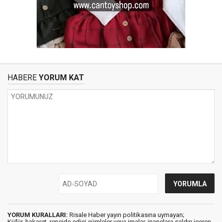
HABERE
YORUM KAT
YORUM KURALLARI:
Risale Haber yayın politikasına uymayan;
Küfür, hakaret, rencide edici cümleler veya imalar, inançlara saldırı içeren,