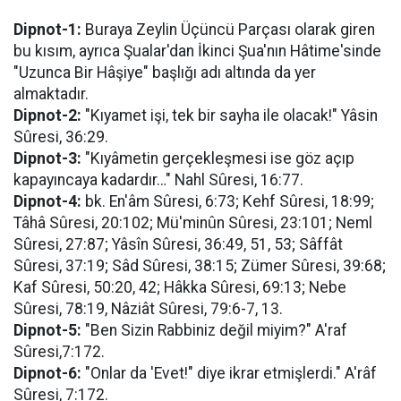
Dipnot-1:
Buraya Zeylin Üçüncü Parçası olarak giren
bu kısım, ayrıca Şualar'dan İkinci Şua'nın Hâtime'sinde
"Uzunca Bir Hâşiye" başlığı adı altında da yer
almaktadır.
Dipnot-2:
"Kıyamet işi, tek bir sayha ile olacak!" Yâsin
Sûresi, 36:29.
Dipnot-3:
"Kıyâmetin gerçekleşmesi ise göz açıp
kapayıncaya kadardır…" Nahl Sûresi, 16:77.
Dipnot-4:
bk. En'âm Sûresi, 6:73; Kehf Sûresi, 18:99;
Tâhâ Sûresi, 20:102; Mü'minûn Sûresi, 23:101; Neml
Sûresi, 27:87; Yâsîn Sûresi, 36:49, 51, 53; Sâffât
Sûresi, 37:19; Sâd Sûresi, 38:15; Zümer Sûresi, 39:68;
Kaf Sûresi, 50:20, 42; Hâkka Sûresi, 69:13; Nebe
Sûresi, 78:19, Nâziât Sûresi, 79:6-7, 13.
Dipnot-5:
"Ben Sizin Rabbiniz değil miyim?" A'raf
Sûresi,7:172.
Dipnot-6:
"Onlar da 'Evet!" diye ikrar etmişlerdi." A'râf
Sûresi, 7:172.