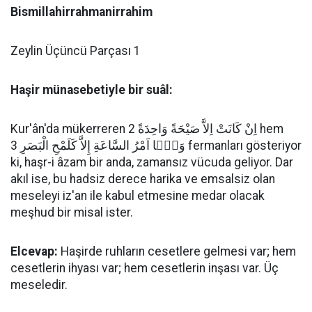
Bismillahirrahmanirrahim
Zeylin Üçüncü Parçası 1
Haşir münasebetiyle bir suâl:
Kur'ân'da mükerreren اِنْ كَانَتْ اِلاَّ صَيْحَةً وَاحِدَةً 2 hem
وَمَۤا اَمْرُ السَّاعَةِ إِلاَّ كَلَمْحِ الْبَصَرِ 3 fermanları gösteriyor
ki, haşr-i âzam bir anda, zamansız vücuda geliyor. Dar
akıl ise, bu hadsiz derece harika ve emsalsiz olan
meseleyi iz'an ile kabul etmesine medar olacak
meşhud bir misal ister.
Elcevap:
Haşirde ruhların cesetlere gelmesi var; hem
cesetlerin ihyası var; hem cesetlerin inşası var. Üç
meseledir.