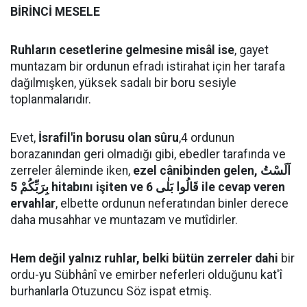
BİRİNCİ MESELE
Ruhların cesetlerine gelmesine misâl ise
, gayet
muntazam bir ordunun efradı istirahat için her tarafa
dağılmışken, yüksek sadalı bir boru sesiyle
toplanmalarıdır.
Evet,
İsrafil'in borusu olan sûru
,4 ordunun
borazanından geri olmadığı gibi, ebedler tarafında ve
zerreler âleminde iken,
ezel cânibinden gelen, اَلَسْتُ
بِرَبِّكُمْ 5 hitabını işiten ve قَالُوا بَلٰى 6 ile cevap veren
ervahlar
, elbette ordunun neferatından binler derece
daha musahhar ve muntazam ve mutîdirler.
Hem değil yalnız ruhlar, belki bütün zerreler dahi
bir
ordu-yu Sübhânî ve emirber neferleri olduğunu kat'î
burhanlarla Otuzuncu Söz ispat etmiş.