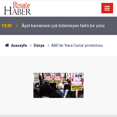
09:25
İyi Müslüman olmanın ölçüsü nedir?
Anasayfa
Dünya
ABD'de 'Kara Cuma' protestosu