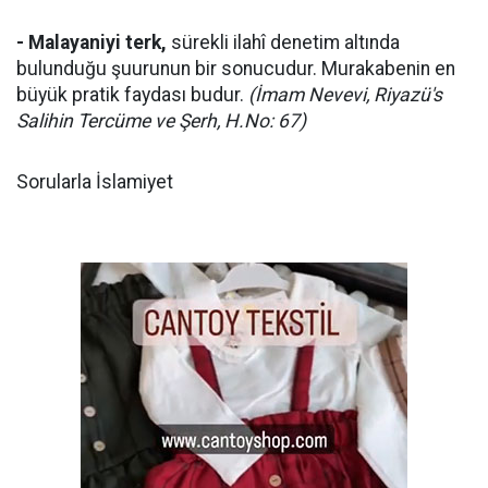
- Malayaniyi terk,
sürekli ilahî denetim altında
bulunduğu şuurunun bir sonucudur. Murakabenin en
büyük pratik faydası budur.
(İmam Nevevi, Riyazü's
Salihin Tercüme ve Şerh, H.No: 67)
Sorularla İslamiyet