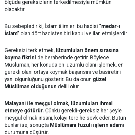
ölçüde gereksizlerin terkedilmesiyle mümkün
olacaktır.
Bu sebepledir ki, İslam âlimleri bu hadisi
“medar-ı
İslam”
olan dört hadisten biri kabul ve ilan etmişlerdir.
Gereksizi terk etmek,
lüzumluları önem sırasına
koyma fikrini
de beraberinde getirir. Böylece
Müslüman, her konuda en lüzumlu olanı işlemek, en
gerekli olanı ortaya koymak başarısını ve basiretini
yani olgunluğunu gösterir. Bu da onun
güzel
Müslüman olduğunun
delili olur.
Malayani ile meşgul olmak, lüzumluları ihmal
etmeye götürür.
Çünkü gerekli-gereksiz her şeyle
meşgul olmak insanı, kolayı tercihe sevk eder. Bütün
bunlar ise, sonuçta
Müslümanı fuzuli işlerin adamı
durumuna düşürür.