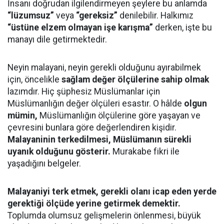
İnsanı doğrudan ilgilendirmeyen şeylere bu anlamda
“lüzumsuz”
veya
“gereksiz”
denilebilir. Halkımız
“üstüne elzem olmayan işe karışma”
derken, işte bu
manayı dile getirmektedir.
Neyin malayani, neyin gerekli olduğunu ayırabilmek
için, öncelikle
sağlam değer ölçülerine sahip olmak
lazımdır. Hiç şüphesiz Müslümanlar için
Müslümanlığın değer ölçüleri esastır. O hâlde
olgun
mümin,
Müslümanlığın ölçülerine göre yaşayan ve
çevresini bunlara göre değerlendiren kişidir.
Malayaninin terkedilmesi, Müslümanın sürekli
uyanık olduğunu gösterir.
Murakabe fikri ile
yaşadığını belgeler.
Malayaniyi terk etmek, gerekli olanı icap eden yerde
gerektiği ölçüde yerine getirmek demektir.
Toplumda olumsuz gelişmelerin önlenmesi, büyük