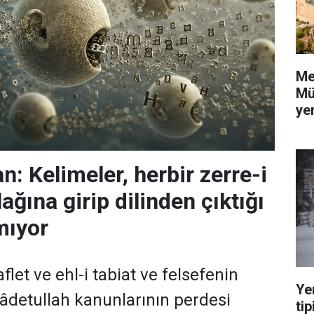
Me
Mü
yer
: Kelimeler, herbir zerre-i
ağına girip dilinden çıktığı
mıyor
flet ve ehl-i tabiat ve felsefenin
Ye
 âdetullah kanunlarının perdesi
tip