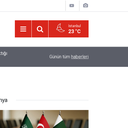
İstanbul
23 °C
01:15
Lût kavmine âid o alt-üst olan şehirleri de kaldır
Günün tüm
haberleri
nya