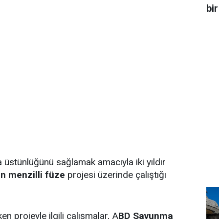
bir
a üstünlüğünü sağlamak amacıyla iki yıldır
n menzilli füze
projesi üzerinde çalıştığı
ken projeyle ilgili çalışmalar, A
BD Savunma