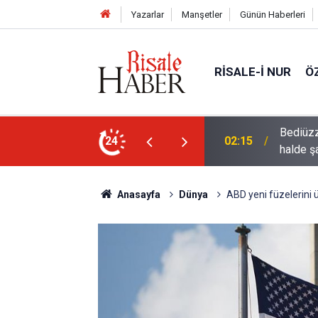
Yazarlar
Manşetler
Günün Haberleri
RISALE-I NUR
Ö
rre-i havaînin kulağına girip dilinden çıktığı
24
01:45
Müslüma
Anasayfa
Dünya
ABD yeni füzelerini ü