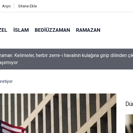
Arşiv
Sitene Ekle
ZEL
İSLAM
BEDIÜZZAMAN
RAMAZAN
nlardan dilinizi çekin, onlardan biri öldüğünde de
retiyor
Dü