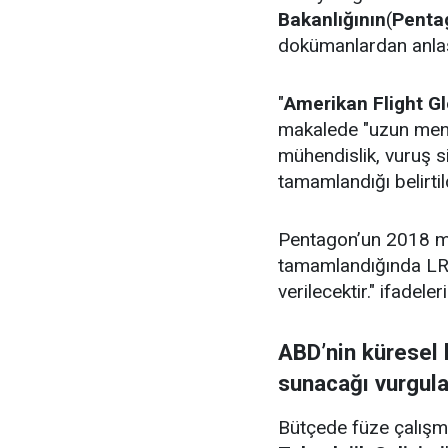
Bakanlığının
(
Penta
dokümanlardan anlaş
"
Amerikan Flight Gl
makalede "uzun menzi
mühendislik, vuruş sis
tamamlandığı belirtil
Pentagon’un 2018 mal
tamamlandığında LRE
verilecektir." ifadeleri
ABD’nin küresel 
sunacağı vurgul
Bütçede füze çalışmala