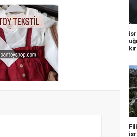
isr
uğ
kır
Fi
isr