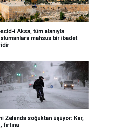
scid-i Aksa, tüm alanıyla
slümanlara mahsus bir ibadet
idir
ni Zelanda soğuktan üşüyor: Kar,
i, fırtına