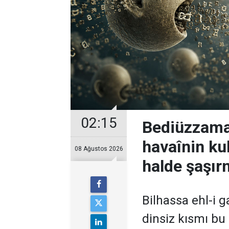
02:15
Bediüzzaman
havaînin kul
08 Ağustos 2026
halde şaşır
Bilhassa ehl-i ga
dinsiz kısmı bu