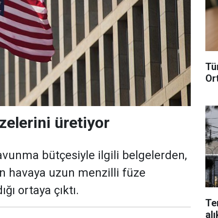
Tü
Or
elerini üretiyor
vunma bütçesiyle ilgili belgelerden,
dan havaya uzun menzilli füze
ığı ortaya çıktı.
Te
alı