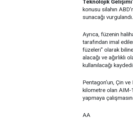
Teknolojik Gelişimi
konusu silahın ABD’n
sunacağı vurgulandı.
Ayrıca, füzenin hali
tarafından imal edil
füzeleri" olarak bil
alacağı ve ağırlıklı 
kullanılacağı kaydedil
Pentagon’un, Çin ve
kilometre olan AIM-
yapmaya çalışmasına k
AA