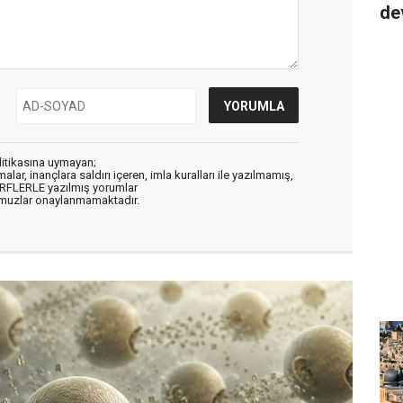
de
litikasına uymayan;
alar, inançlara saldırı içeren, imla kuralları ile yazılmamış,
ARFLERLE yazılmış yorumlar
muzlar onaylanmamaktadır.