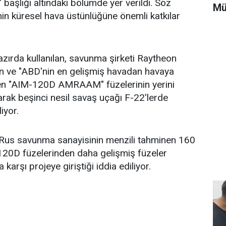
" başlığı altındaki bölümde yer verildi. Söz
Mü
in küresel hava üstünlüğüne önemli katkılar
hazırda kullanılan, savunma şirketi Raytheon
en ve "ABD'nin en gelişmiş havadan havaya
inen "AIM-120D AMRAAM" füzelerinin yerini
olarak beşinci nesil savaş uçağı F-22'lerde
iyor.
 Rus savunma sanayisinin menzili tahminen 160
120D füzelerinden daha gelişmiş füzeler
arşı projeye giriştiği iddia ediliyor.