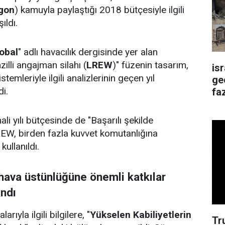
gon
) kamuyla paylaştığı 2018 bütçesiyle ilgili
ıldı.
obal
" adlı havacılık dergisinde yer alan
lli angajman silahı (
LREW
)" füzenin tasarım,
is
temleriyle ilgili analizlerinin geçen yıl
ge
di.
faz
i yılı bütçesinde de "Başarılı şekilde
W, birden fazla kuvvet komutanlığına
 kullanıldı.
hava üstünlüğüne önemli katkılar
andı
rıyla ilgili bilgilere, "
Yükselen Kabiliyetlerin
Tr