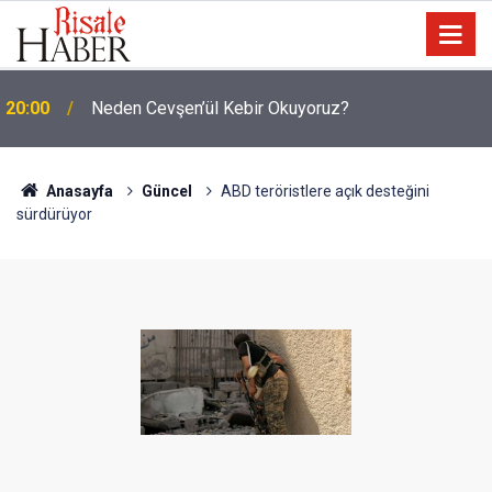
20:00
Neden Cevşen’ül Kebir Okuyoruz?
19:25
Dost Tv Kurucusu Yaşar Erdoğan vefat etti
Anasayfa
Güncel
ABD teröristlere açık desteğini
sürdürüyor