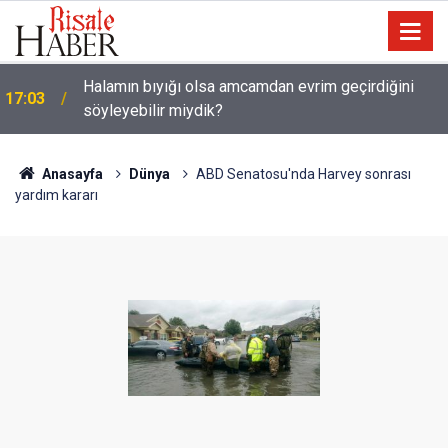
Halamın bıyığı olsa amcamdan evrim geçirdiğini
17:03
söyleyebilir miydik?
Güneş Tutulması 12 Ağustos'ta: Türkiye'den
16:05
görülecek mi?
Anasayfa
Dünya
ABD Senatosu'nda Harvey sonrası
yardım kararı