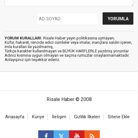
YORUM KURALLARI:
Risale Haber yayın politikasına uymayan;
Küfür, hakaret, rencide edici cümleler veya imalar, inançlara saldırı içeren,
imla kuralları ile yazılmamış,
Türkçe karakter kullanılmayan ve BÜYÜK HARFLERLE yazılmış yorumlar
Adınız kısmına uygun olmayan ve saçma rumuzlar onaylanmamaktadır.
Anlayışınız için teşekkür ederiz.
Risale Haber © 2008
Anasayfa
Künye
İletişim
Gizlilik İlkeleri
Sitene Ekle