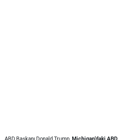
ABD Başkanı Donald Trump,
Michigan'daki ABD