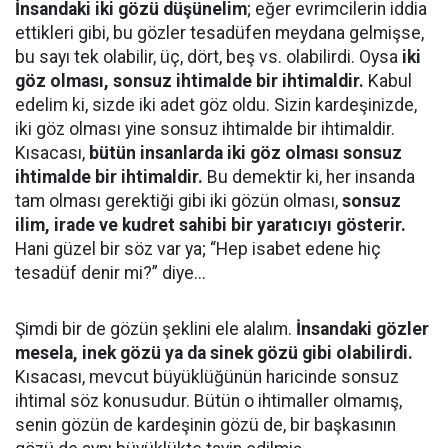
İnsandaki iki gözü düşünelim
; eğer evrimcilerin iddia
ettikleri gibi, bu gözler tesadüfen meydana gelmişse,
bu sayı tek olabilir, üç, dört, beş vs. olabilirdi. Oysa
iki
göz olması, sonsuz ihtimalde bir ihtimaldir.
Kabul
edelim ki, sizde iki adet göz oldu. Sizin kardeşinizde,
iki göz olması yine sonsuz ihtimalde bir ihtimaldir.
Kısacası,
bütün insanlarda iki göz olması sonsuz
ihtimalde bir ihtimaldir.
Bu demektir ki, her insanda
tam olması gerektiği gibi iki gözün olması,
sonsuz
ilim, irade ve kudret sahibi bir yaratıcıyı gösterir.
Hani güzel bir söz var ya; “Hep isabet edene hiç
tesadüf denir mi?” diye...
Şimdi bir de gözün şeklini ele alalım.
İnsandaki gözler
mesela, inek gözü ya da sinek gözü gibi olabilirdi.
Kısacası, mevcut büyüklüğünün haricinde sonsuz
ihtimal söz konusudur. Bütün o ihtimaller olmamış,
senin gözün de kardeşinin gözü de, bir başkasının