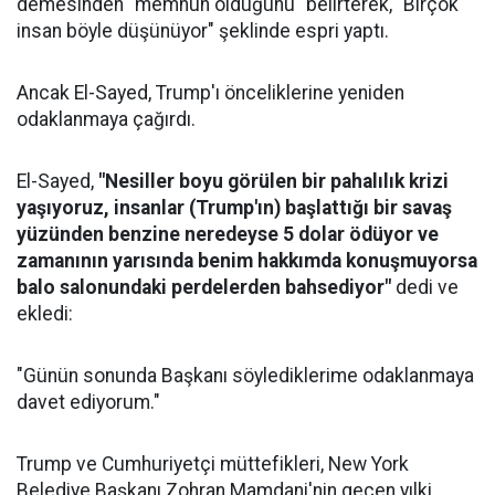
demesinden "memnun olduğunu" belirterek, "Birçok
insan böyle düşünüyor" şeklinde espri yaptı.
Ancak El-Sayed, Trump'ı önceliklerine yeniden
odaklanmaya çağırdı.
El-Sayed,
"Nesiller boyu görülen bir pahalılık krizi
yaşıyoruz, insanlar (Trump'ın) başlattığı bir savaş
yüzünden benzine neredeyse 5 dolar ödüyor ve
zamanının yarısında benim hakkımda konuşmuyorsa
balo salonundaki perdelerden bahsediyor"
dedi ve
ekledi:
"Günün sonunda Başkanı söylediklerime odaklanmaya
davet ediyorum."
Trump ve Cumhuriyetçi müttefikleri, New York
Belediye Başkanı Zohran Mamdani'nin geçen yılki