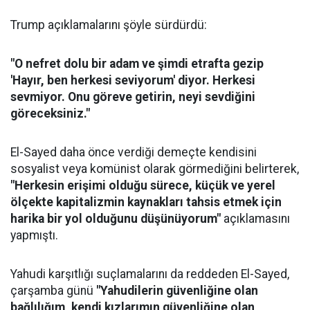
Trump açıklamalarını şöyle sürdürdü:
"O nefret dolu bir adam ve şimdi etrafta gezip
'Hayır, ben herkesi seviyorum' diyor. Herkesi
sevmiyor. Onu göreve getirin, neyi sevdiğini
göreceksiniz."
El-Sayed daha önce verdiği demeçte kendisini
sosyalist veya komünist olarak görmediğini belirterek,
"Herkesin erişimi olduğu sürece, küçük ve yerel
ölçekte kapitalizmin kaynakları tahsis etmek için
harika bir yol olduğunu düşünüyorum"
açıklamasını
yapmıştı.
Yahudi karşıtlığı suçlamalarını da reddeden El-Sayed,
çarşamba günü
"Yahudilerin güvenliğine olan
bağlılığım, kendi kızlarımın güvenliğine olan