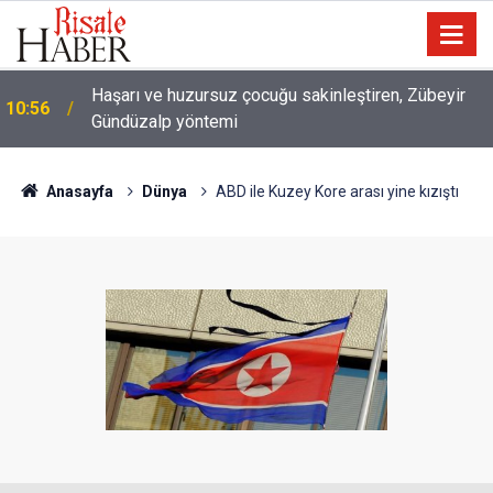
10:00
Niye 'dilimin ucunda' demek zorunda kalıyoruz?
Anasayfa
Dünya
ABD ile Kuzey Kore arası yine kızıştı