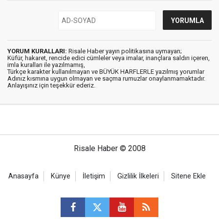
YORUM KURALLARI:
Risale Haber yayın politikasına uymayan;
Küfür, hakaret, rencide edici cümleler veya imalar, inançlara saldırı içeren,
imla kuralları ile yazılmamış,
Türkçe karakter kullanılmayan ve BÜYÜK HARFLERLE yazılmış yorumlar
Adınız kısmına uygun olmayan ve saçma rumuzlar onaylanmamaktadır.
Anlayışınız için teşekkür ederiz.
Risale Haber © 2008
Anasayfa
Künye
İletişim
Gizlilik İlkeleri
Sitene Ekle