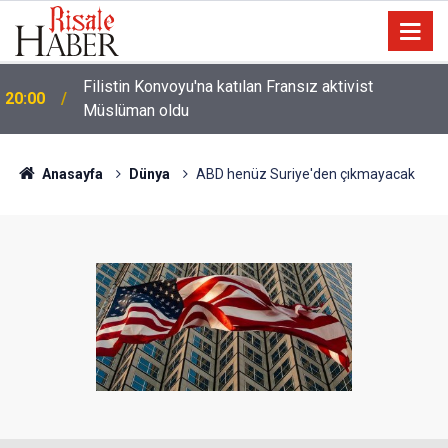
Halamın bıyığı olsa amcamdan evrim geçirdiğini
17:03
söyleyebilir miydik?
Anasayfa
Dünya
ABD henüz Suriye'den çıkmayacak