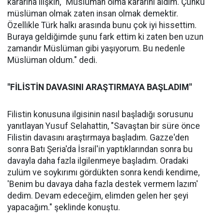
kararına ilişkin, "Müslüman olma kararını aldım. Çünkü
müslüman olmak zaten insan olmak demektir.
Özellikle Türk halkı arasında bunu çok iyi hissettim.
Buraya geldiğimde şunu fark ettim ki zaten ben uzun
zamandır Müslüman gibi yaşıyorum. Bu nedenle
Müslüman oldum." dedi.
"FİLİSTİN DAVASINI ARAŞTIRMAYA BAŞLADIM"
Filistin konusuna ilgisinin nasıl başladığı sorusunu
yanıtlayan Yusuf Selahattin, "Savaştan bir süre önce
Filistin davasını araştırmaya başladım. Gazze'den
sonra Batı Şeria'da İsrail'in yaptıklarından sonra bu
davayla daha fazla ilgilenmeye başladım. Oradaki
zulüm ve soykırımı gördükten sonra kendi kendime,
'Benim bu davaya daha fazla destek vermem lazım'
dedim. Devam edeceğim, elimden gelen her şeyi
yapacağım." şeklinde konuştu.