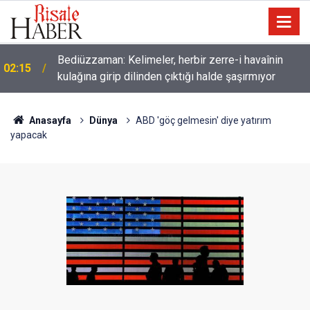
Müslümanlardan dilinizi çekin, onlardan biri
01:45
öldüğünde de
Anasayfa
Dünya
ABD 'göç gelmesin' diye yatırım
yapacak