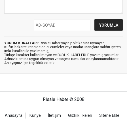
YORUM KURALLARI:
Risale Haber yayın politikasına uymayan;
Küfür, hakaret, rencide edici cümleler veya imalar, inançlara saldırı içeren,
imla kuralları ile yazılmamış,
Türkçe karakter kullanılmayan ve BÜYÜK HARFLERLE yazılmış yorumlar
Adınız kısmına uygun olmayan ve saçma rumuzlar onaylanmamaktadır.
Anlayışınız için teşekkür ederiz.
Risale Haber © 2008
Anasayfa
Künye
İletişim
Gizlilik İlkeleri
Sitene Ekle