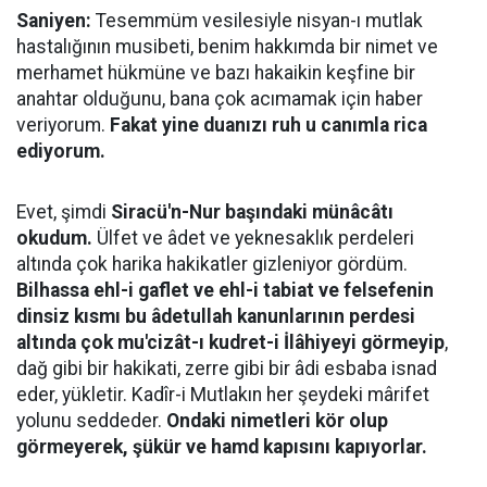
Saniyen:
Tesemmüm vesilesiyle nisyan-ı mutlak
hastalığının musibeti, benim hakkımda bir nimet ve
merhamet hükmüne ve bazı hakaikin keşfine bir
anahtar olduğunu, bana çok acımamak için haber
veriyorum.
Fakat yine duanızı ruh u canımla rica
ediyorum.
Evet, şimdi
Siracü'n-Nur başındaki münâcâtı
okudum.
Ülfet ve âdet ve yeknesaklık perdeleri
altında çok harika hakikatler gizleniyor gördüm.
Bilhassa ehl-i gaflet ve ehl-i tabiat ve felsefenin
dinsiz kısmı bu âdetullah kanunlarının perdesi
altında çok mu'cizât-ı kudret-i İlâhiyeyi görmeyip
,
dağ gibi bir hakikati, zerre gibi bir âdi esbaba isnad
eder, yükletir. Kadîr-i Mutlakın her şeydeki mârifet
yolunu seddeder.
Ondaki nimetleri kör olup
görmeyerek, şükür ve hamd kapısını kapıyorlar.