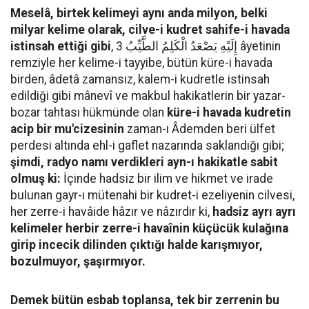
Meselâ, birtek kelimeyi aynı anda milyon, belki
milyar kelime olarak, cilve-i kudret sahife-i havada
istinsah ettiği gibi
, إِلَيْهِ يَصْعَدُ الْكَلِمُ الطَّيِّبُ 3 âyetinin
remziyle her kelime-i tayyibe, bütün küre-i havada
birden, âdetâ zamansız, kalem-i kudretle istinsah
edildiği gibi mânevî ve makbul hakikatlerin bir yazar-
bozar tahtası hükmünde olan
küre-i havada kudretin
acip bir mu'cizesinin
zaman-ı Âdemden beri ülfet
perdesi altında ehl-i gaflet nazarında saklandığı gibi;
şimdi, radyo namı verdikleri ayn-ı hakikatle sabit
olmuş ki:
İçinde hadsiz bir ilim ve hikmet ve irade
bulunan gayr-ı mütenahi bir kudret-i ezeliyenin cilvesi,
her zerre-i havâide hâzır ve nâzırdır ki,
hadsiz ayrı ayrı
kelimeler herbir zerre-i havaînin küçücük kulağına
girip incecik dilinden çıktığı halde karışmıyor,
bozulmuyor, şaşırmıyor.
Demek bütün esbab toplansa, tek bir zerrenin bu