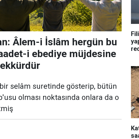
Fil
n: Âlem-i İslâm hergün bu
yap
re
saadet-i ebediye müjdesine
eşekkürdür
bir selâm suretinde gösterip, bütün
'usu olması noktasında onlara da o
tmiş
Ka
saa