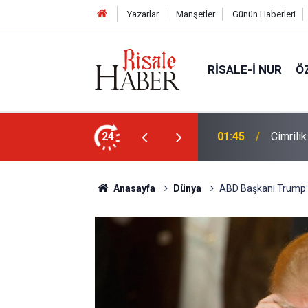
Yazarlar
Manşetler
Günün Haberleri
RISALE-I NUR
Ö
ün bu kelime ile saadet-i ebediye müjdesine
24
01:45
Cimrili
Anasayfa
Dünya
ABD Başkanı Trump: Ne