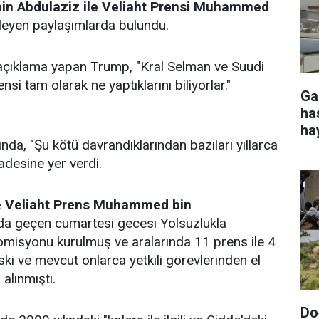
bin Abdulaziz ile Veliaht Prensi Muhammed
kleyen paylaşımlarda bulundu.
açıklama yapan Trump, "Kral Selman ve Suudi
si tam olarak ne yaptıklarını biliyorlar."
Ga
ha
ha
nda, "Şu kötü davrandıklarından bazıları yıllarca
ifadesine yer verdi.
 Veliaht Prens Muhammed bin
da geçen cumartesi gecesi Yolsuzlukla
isyonu kurulmuş ve aralarında 11 prens ile 4
ki ve mevcut onlarca yetkili görevlerinden el
 alınmıştı.
Do