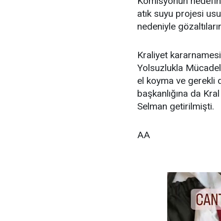
Komisyonun hedefinde 
atık suyu projesi us
nedeniyle gözaltıların
Kraliyet kararnamesi
Yolsuzlukla Mücadel
el koyma ve gerekli d
başkanlığına da Kra
Selman getirilmişti.
AA