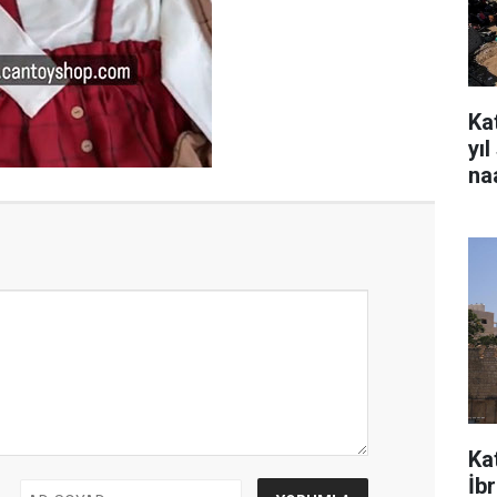
Kat
yı
na
Ka
İb