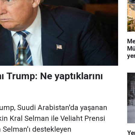
Me
Mü
yer
 Trump: Ne yaptıklarını
ump, Suudi Arabistan'da yaşanan
kin Kral Selman ile Veliaht Prensi
Selman'ı destekleyen
Ye