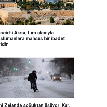
scid-i Aksa, tüm alanıyla
slümanlara mahsus bir ibadet
idir
ni Zelanda soğuktan üşüyor: Kar,