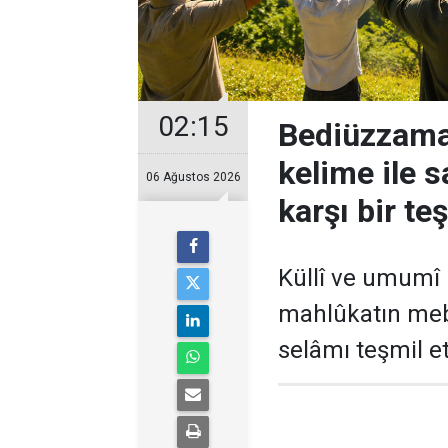
02:15
Bediüzzama
kelime ile 
06 Ağustos 2026
karşı bir t
Küllî ve umumî 
mahlûkatın meb
selâmı teşmil e