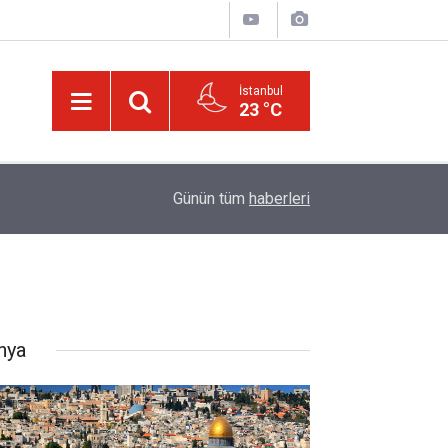
İstanbul
23 °C
01:15
Bildirilmedi mi ki insan için, kendi çalıştığından
Günün tüm
haberleri
nya