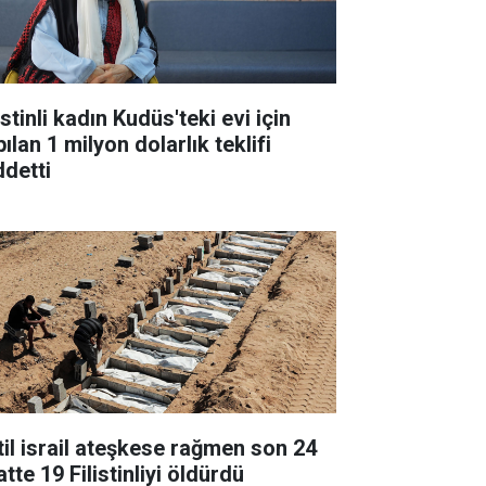
istinli kadın Kudüs'teki evi için
ılan 1 milyon dolarlık teklifi
ddetti
til israil ateşkese rağmen son 24
tte 19 Filistinliyi öldürdü