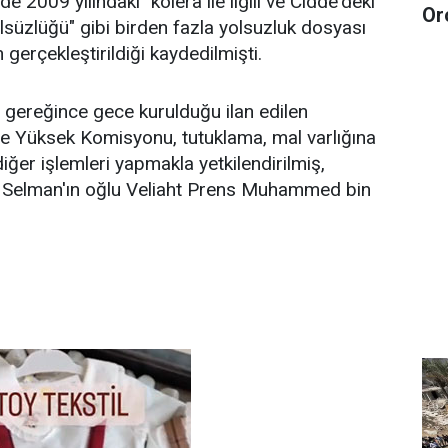
2009 yılındaki "kolera ile ilgili ve Cidde'deki
Or
ulsüzlüğü" gibi birden fazla yolsuzluk dosyası
 gerçekleştirildiği kaydedilmişti.
 gereğince gece kurulduğu ilan edilen
e Yüksek Komisyonu, tutuklama, mal varlığına
iğer işlemleri yapmakla yetkilendirilmiş,
l Selman'ın oğlu Veliaht Prens Muhammed bin