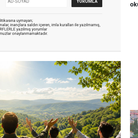
ok
litikasına uymayan;
alar, inançlara saldırı içeren, imla kuralları ile yazılmamış,
ARFLERLE yazılmış yorumlar
muzlar onaylanmamaktadır.