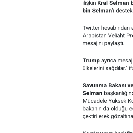
ilişkin
Kral Selman 
bin Selman
'ı deste
Twitter hesabından 
Arabistan Veliaht Pren
mesajını paylaştı.
Trump
ayrıca mesajı
ülkelerini sağdılar." 
Savunma Bakanı ve
Selman
başkanlığın
Mücadele Yüksek Kom
bakanın da olduğu es
çektirilerek gözaltına