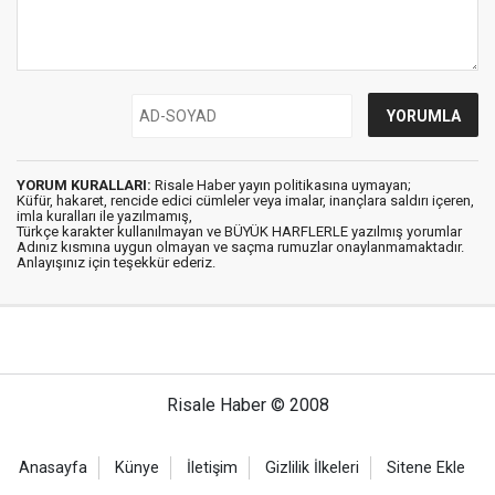
YORUM KURALLARI:
Risale Haber yayın politikasına uymayan;
Küfür, hakaret, rencide edici cümleler veya imalar, inançlara saldırı içeren,
imla kuralları ile yazılmamış,
Türkçe karakter kullanılmayan ve BÜYÜK HARFLERLE yazılmış yorumlar
Adınız kısmına uygun olmayan ve saçma rumuzlar onaylanmamaktadır.
Anlayışınız için teşekkür ederiz.
Risale Haber © 2008
Anasayfa
Künye
İletişim
Gizlilik İlkeleri
Sitene Ekle