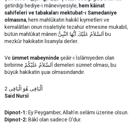
getirdiği hediye-i mâneviyesiyle,
hem kâinat
sahifeleri ve tabakaları mektubat-ı Samedaniye
olmasına
, hem mahlûkatın hakikî kıymetleri ve
kemalâtları onun risaletiyle tezahür etmesine mukabil,
bütün mahlûkat mânen اَلسَّلاَمُ عَلَيْكَ اَيُّهَا النَّبِىُّ bu
mezkûr hakikatin lisanıyla derler.
Ve
ümmet mabeyninde
şeâir-i İslâmiyeden olan
birbirine اَلسَّلاَمُ عَلَيْكُمْ demeleri sünnet olması, bu
büyük hakikatin şuaı olmasındandır.
اَلْبَاقِى هُوَ الْبَاقِى 2
Said Nursî
Dipnot-1:
Ey Peygamber, Allah'ın selâmı üzerine olsun.
Dipnot-2:
Bâkî olan sadece O'dur.