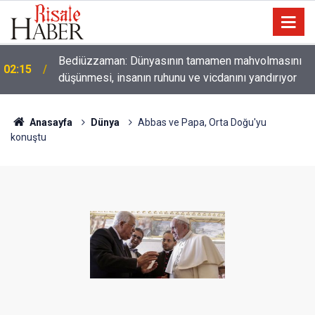
01:45
Paçalarını yerde sürünmeyecek şekilde yukarıda tut
Anasayfa
Dünya
Abbas ve Papa, Orta Doğu'yu
konuştu