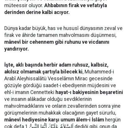
müteessir oluyor.
Ahbabının firak ve vefatıyla
derinden derine kalbi acıyor.
Dünya kadar büyük, has ve hususî dünyasının zeval ve
firak ve âhirde tamamen mahvolmasını düşünmesi,
mânevî bir cehennem gibi ruhunu ve vicdanını
yandırıyor.
İşte, aklı başında herbir adam ruhsuz, kalbsiz,
akılsız olmamak şartıyla bilecek ki
, Muhammed-i
Arabî Aleyhissalâtü Vesselâmın Mirac gecesinde
gözüyle gördüğü saadet-i ebediyenin müjdesini ve
ehl-i imanın Cennetteki
hayat-ı bakiyesinin beşaretini
ve insanın alâkadar olduğu sevdiklerinin
mahvolmadıklarını ve onların zevallerinden sonra yine
görüşmelerinin muhakkak olacağının gayet sürurlu,
mânevî hediyesine karşı umum âlem-i İslâm
hergün
çok defa اَلسَّلاَمُ عَلَيْكَ اَيُّهَا النَّبِىُّ 1 dediği gibi, onun da