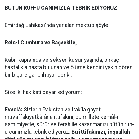
BÜTÜN RUH-U CANIMIZLA TEBRİK EDİYORUZ
Emirdağ Lahikası'nda yer alan mektup şöyle:
Reis-i Cumhura ve Başvekile,
Kabir kapısında ve seksen küsur yaşında, birkaç
hastalıkla hasta bulunan ve ölüme kendini yakın gören
bir biçare garip ihtiyar der ki:
Size iki hakikati beyan ediyorum:
Evvelâ:
Sizlerin Pakistan ve Irak'la gayet
muvaffakiyetkârâne ittifakını, bu millete kemâl-i
samimiyetle, sürûr ve ferah ile kazanmanızı bütün ruh-
u canımızla tebrik ediyoruz.
Bu ittifakınızı, inşaallah