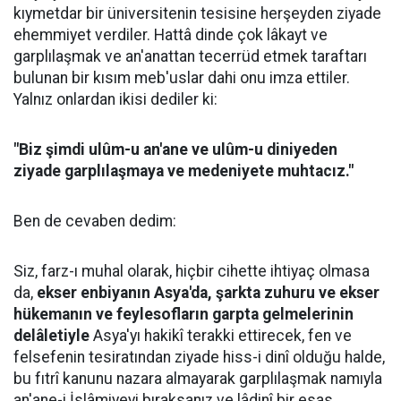
kıymetdar bir üniversitenin tesisine herşeyden ziyade
ehemmiyet verdiler. Hattâ dinde çok lâkayt ve
garplılaşmak ve an'anattan tecerrüd etmek taraftarı
bulunan bir kısım meb'uslar dahi onu imza ettiler.
Yalnız onlardan ikisi dediler ki:
"Biz şimdi ulûm-u an'ane ve ulûm-u diniyeden
ziyade garplılaşmaya ve medeniyete muhtacız."
Ben de cevaben dedim:
Siz, farz-ı muhal olarak, hiçbir cihette ihtiyaç olmasa
da,
ekser enbiyanın Asya'da, şarkta zuhuru ve ekser
hükemanın ve feylesofların garpta gelmelerinin
delâletiyle
Asya'yı hakikî terakki ettirecek, fen ve
felsefenin tesiratından ziyade hiss-i dinî olduğu halde,
bu fıtrî kanunu nazara almayarak garplılaşmak namıyla
an'ane-i İslâmiyeyi bıraksanız ve lâdinî bir esas