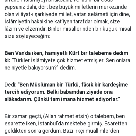
yapsanız dahi, dört beş büyük milletlerin merkezinde
olan vilâyat-ı şarkiyede millet, vatan selâmeti için dine,
İslâmiyetin hakaikine kat'iyen tarafdar olmak, size
lâzım ve elzemdir. Binler misallerinden bir küçük misal
size söyleyeceğim:
Ben Van'da iken, hamiyetli Kürt bir talebeme dedim
ki:
"Türkler İslâmiyete çok hizmet etmişler. Sen onlara
ne niyetle bakıyorsun?" dedim.
Dedi:
"Ben Müslüman bir Türkü, fâsık bir kardeşime
tercih ediyorum. Belki babamdan ziyade ona
alâkadarım. Çünkü tam imana hizmet ediyorlar."
Bir zaman geçti, (Allah rahmet etsin) o talebem, ben
esarette iken, İstanbul'da mektebe girmiş. Esaretten
geldikten sonra gördüm. Bazı ırkçı muallimlerden