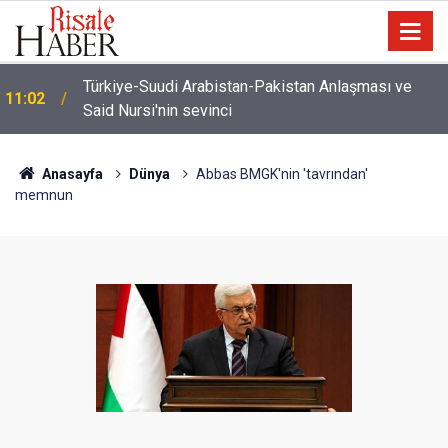
İmamdan, hutbe sırasında telefonla oynayan
10:22
cemaate tepki: Aşağı ineceğim!
Anasayfa
Dünya
Abbas BMGK'nin 'tavrından'
memnun