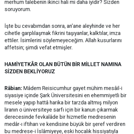
merhum talebenin ikinci hali mi daha iyidir? Sizden
soruyorum.
İşte bu cevabımdan sonra, an'ane aleyhinde ve her
cihetle garplılaşmak fikrini taşıyanlar, kalktılar, imza
ettiler. İsimlerini söylemeyeceğim. Allah kusurlarını
affetsin; şimdi vefat etmişler.
HAMİYETKÂR OLAN BÜTÜN BİR MİLLET NAMINA
SİZDEN BEKLİYORUZ
Râbian:
Mâdem Reisicumhur gayet mühim mesâil-i
siyasiye içinde Şark Üniversitesini en ehemmiyetli bir
mesele yapıp hattâ harika bir tarzda altmış milyon
liranın o üniversiteye sarfı için bir kanun çıkarmak
derecesinde fevkalâde bir hizmetle medresenin
medâr-ı iftiharı ve kendisine büyük bir şeref verdiren
bu medrese-i İslâmiyeye, eski hocalık hissiyatıyla