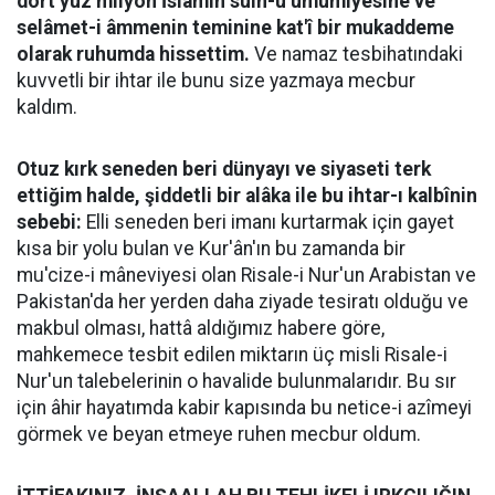
dört yüz milyon İslâmın sulh-u umumiyesine ve
selâmet-i âmmenin teminine kat'î bir mukaddeme
olarak ruhumda hissettim.
Ve namaz tesbihatındaki
kuvvetli bir ihtar ile bunu size yazmaya mecbur
kaldım.
Otuz kırk seneden beri dünyayı ve siyaseti terk
ettiğim halde, şiddetli bir alâka ile bu ihtar-ı kalbînin
sebebi:
Elli seneden beri imanı kurtarmak için gayet
kısa bir yolu bulan ve Kur'ân'ın bu zamanda bir
mu'cize-i mâneviyesi olan Risale-i Nur'un Arabistan ve
Pakistan'da her yerden daha ziyade tesiratı olduğu ve
makbul olması, hattâ aldığımız habere göre,
mahkemece tesbit edilen miktarın üç misli Risale-i
Nur'un talebelerinin o havalide bulunmalarıdır. Bu sır
için âhir hayatımda kabir kapısında bu netice-i azîmeyi
görmek ve beyan etmeye ruhen mecbur oldum.