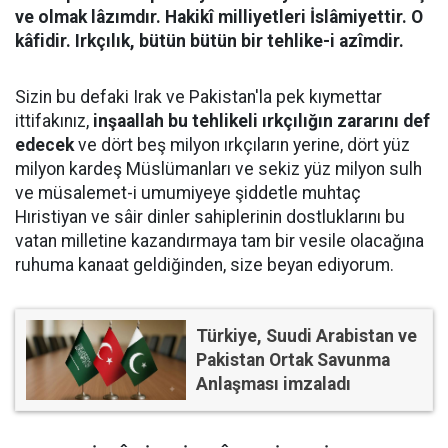
ve olmak lâzımdır. Hakikî milliyetleri İslâmiyettir. O
kâfidir. Irkçılık, bütün bütün bir tehlike-i azîmdir.
Sizin bu defaki Irak ve Pakistan'la pek kıymettar
ittifakınız,
inşaallah bu tehlikeli ırkçılığın zararını def
edecek
ve dört beş milyon ırkçıların yerine, dört yüz
milyon kardeş Müslümanları ve sekiz yüz milyon sulh
ve müsalemet-i umumiyeye şiddetle muhtaç
Hıristiyan ve sâir dinler sahiplerinin dostluklarını bu
vatan milletine kazandırmaya tam bir vesile olacağına
ruhuma kanaat geldiğinden, size beyan ediyorum.
Türkiye, Suudi Arabistan ve
Pakistan Ortak Savunma
Anlaşması imzaladı