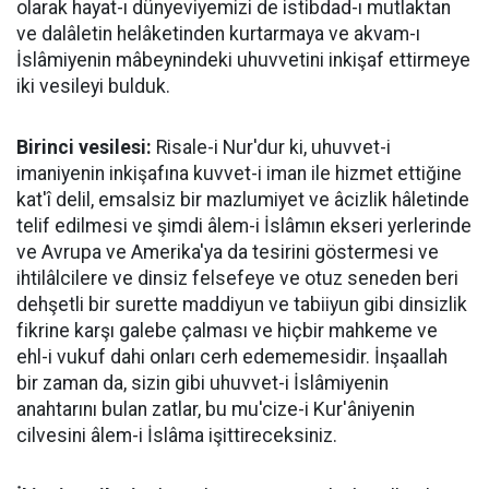
olarak hayat-ı dünyeviyemizi de istibdad-ı mutlaktan
ve dalâletin helâketinden kurtarmaya ve akvam-ı
İslâmiyenin mâbeynindeki uhuvvetini inkişaf ettirmeye
iki vesileyi bulduk.
Birinci vesilesi:
Risale-i Nur'dur ki, uhuvvet-i
imaniyenin inkişafına kuvvet-i iman ile hizmet ettiğine
kat'î delil, emsalsiz bir mazlumiyet ve âcizlik hâletinde
telif edilmesi ve şimdi âlem-i İslâmın ekseri yerlerinde
ve Avrupa ve Amerika'ya da tesirini göstermesi ve
ihtilâlcilere ve dinsiz felsefeye ve otuz seneden beri
dehşetli bir surette maddiyun ve tabiiyun gibi dinsizlik
fikrine karşı galebe çalması ve hiçbir mahkeme ve
ehl-i vukuf dahi onları cerh edememesidir. İnşaallah
bir zaman da, sizin gibi uhuvvet-i İslâmiyenin
anahtarını bulan zatlar, bu mu'cize-i Kur'âniyenin
cilvesini âlem-i İslâma işittireceksiniz.