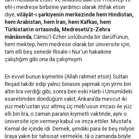
ehl-i medrese birbirine yardımcı olarak ittifak etsin
diye,
vilâyât-ı şarkiyenin merkezinde hem Hindistan,
hem Arabistan, hem İran, hem Kafkas, hem
Türkistan'ın ortasında, Medresetü'z-Zehra
mânâsında
, Câmiü'l-Ezher üslûbunda bir darülfünun,
hem mektep, hem medrese olarak bir üniversite için,
tam elli beş senedir Risale-i Nur'un hakaikine
çalıştığım gibi ona da çalışmışım.
En evvel bunun kıymetini (Allah rahmet etsin) Sultan
Reşad takdir edip yalnız binasını yapmak için yirmi bin
altın lira verdiği gibi, sonra ben eski Harb-i Umumîdeki
esaretimden döndüğüm vakit, Ankara'da mevcut iki
yüz meb'ustan yüz altmış üç meb'usun imzası ile yüz
elli bin lira, o zaman paranın kıymetli vaktinde, aynı o
üniversite için vermeyi kabul ve imza ettiler. Mustafa
Kemal de içinde idi. Demek, şimdiki para ile beş milyon
liraya yakın bir tahsisat vermekle, tâ o zamanda böyle