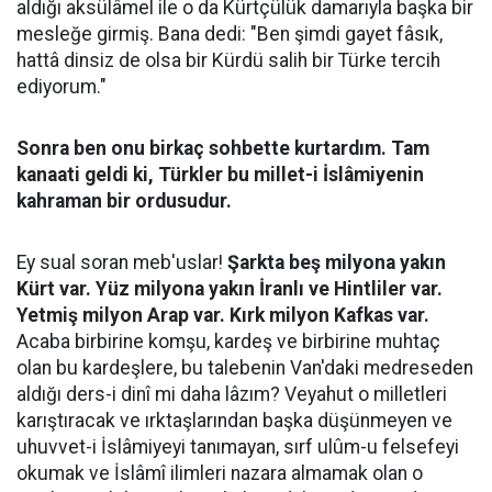
aldığı aksülâmel ile o da Kürtçülük damarıyla başka bir
mesleğe girmiş. Bana dedi: "Ben şimdi gayet fâsık,
hattâ dinsiz de olsa bir Kürdü salih bir Türke tercih
ediyorum."
Sonra ben onu birkaç sohbette kurtardım. Tam
kanaati geldi ki, Türkler bu millet-i İslâmiyenin
kahraman bir ordusudur.
Ey sual soran meb'uslar!
Şarkta beş milyona yakın
Kürt var. Yüz milyona yakın İranlı ve Hintliler var.
Yetmiş milyon Arap var. Kırk milyon Kafkas var.
Acaba birbirine komşu, kardeş ve birbirine muhtaç
olan bu kardeşlere, bu talebenin Van'daki medreseden
aldığı ders-i dinî mi daha lâzım? Veyahut o milletleri
karıştıracak ve ırktaşlarından başka düşünmeyen ve
uhuvvet-i İslâmiyeyi tanımayan, sırf ulûm-u felsefeyi
okumak ve İslâmî ilimleri nazara almamak olan o