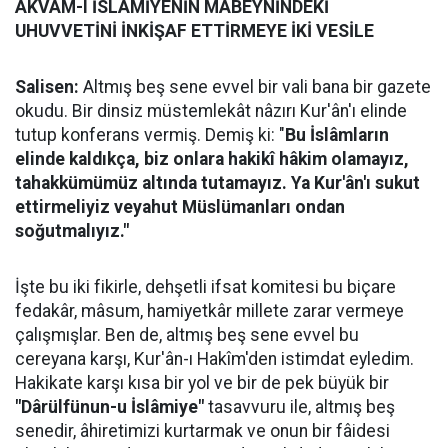
AKVAM-I İSLÂMİYENİN MÂBEYNİNDEKİ
UHUVVETİNİ İNKİŞAF ETTİRMEYE İKİ VESİLE
Salisen:
Altmış beş sene evvel bir vali bana bir gazete
okudu. Bir dinsiz müstemlekât nâzırı Kur'ân'ı elinde
tutup konferans vermiş. Demiş ki: "
Bu İslâmların
elinde kaldıkça, biz onlara hakikî hâkim olamayız,
tahakkümümüz altında tutamayız. Ya Kur'ân'ı sukut
ettirmeliyiz veyahut Müslümanları ondan
soğutmalıyız."
İşte bu iki fikirle, dehşetli ifsat komitesi bu biçare
fedakâr, mâsum, hamiyetkâr millete zarar vermeye
çalışmışlar. Ben de, altmış beş sene evvel bu
cereyana karşı, Kur'ân-ı Hakîm'den istimdat eyledim.
Hakikate karşı kısa bir yol ve bir de pek büyük bir
"Dârülfünun-u İslâmiye"
tasavvuru ile, altmış beş
senedir, âhiretimizi kurtarmak ve onun bir fâidesi