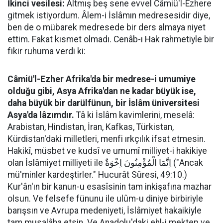
İkinci vesilesi:
Altmış beş sene evvel Câmiü'l-Ezhere
gitmek istiyordum. Âlem-i İslâmın medresesidir diye,
ben de o mübarek medresede bir ders almaya niyet
ettim. Fakat kısmet olmadı. Cenâb-ı Hak rahmetiyle bir
fikir ruhuma verdi ki:
Câmiü'l-Ezher Afrika'da bir medrese-i umumiye
olduğu gibi, Asya Afrika'dan ne kadar büyük ise,
daha büyük bir darülfünun, bir İslâm üniversitesi
Asya'da lâzımdır.
Tâ ki İslâm kavimlerini, meselâ:
Arabistan, Hindistan, İran, Kafkas, Türkistan,
Kürdistan'daki milletleri, menfi ırkçılık ifsat etmesin.
Hakikî, müsbet ve kudsî ve umumî milliyet-i hakikiye
olan İslâmiyet milliyeti ile اِنَّمَا الْمُؤْمِنُونَ اِخْوَةٌ ("Ancak
mü'minler kardeştirler." Hucurât Sûresi, 49:10.)
Kur'ân'ın bir kanun-u esasîsinin tam inkişafına mazhar
olsun. Ve felsefe fünunu ile ulûm-u diniye birbiriyle
barışsın ve Avrupa medeniyeti, İslâmiyet hakaikiyle
tam musalâha etsin. Ve Anadolu'daki ehl-i mektep ve