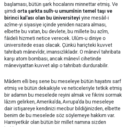
başlaması, bütün şark hocalarını minnettar etmiş. Ve
şimdi
orta şarkta sulh-u umumînin temel taşı ve
birinci kal'ası olan bu üniversiteyi
yine mesâil-i
azîme-yi siyasiye içinde yeniden nazara alması,
elbette bu vatan, bu devlete, bu millete bu azîm,
fâideli hizmeti netice verecek. Ulûm-u diniye o
üniversitede esas olacak. Çünkü hariçteki kuvvet
tahribatı mânevîdir, imansızlıkladır. O mânevî tahribata
karşı atom bombası, ancak mânevî cihetinde
mâneviyattan kuvvet alıp o tahribatı durdurabilir.
Mâdem elli beş sene bu meseleye bütün hayatını sarf
etmiş ve bütün dekaikiyle ve neticeleriyle tetkik etmiş
bir adamın bu meselede reyini almak ve fikrini sormak
lâzım gelirken, Amerika'da, Avrupa'da bu meseleye
dair istişareye kendinizi mecbur bildiğinizden, elbette
benim de bu meselede söz söylemeye hakkım var.
Hamiyetkâr olan bütün bir millet namına sizden