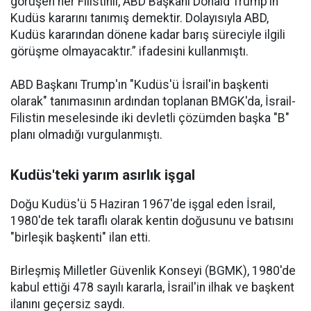
görüşen her Filistinli, ABD Başkanı Donald Trump’ın
Kudüs kararını tanımış demektir. Dolayısıyla ABD,
Kudüs kararından dönene kadar barış süreciyle ilgili
görüşme olmayacaktır.” ifadesini kullanmıştı.
ABD Başkanı Trump'ın "Kudüs'ü İsrail'in başkenti
olarak" tanımasının ardından toplanan BMGK'da, İsrail-
Filistin meselesinde iki devletli çözümden başka "B"
planı olmadığı vurgulanmıştı.
Kudüs'teki yarım asırlık işgal
Doğu Kudüs'ü 5 Haziran 1967'de işgal eden İsrail,
1980'de tek taraflı olarak kentin doğusunu ve batısını
"birleşik başkenti" ilan etti.
Birleşmiş Milletler Güvenlik Konseyi (BGMK), 1980'de
kabul ettiği 478 sayılı kararla, İsrail'in ilhak ve başkent
ilanını geçersiz saydı.