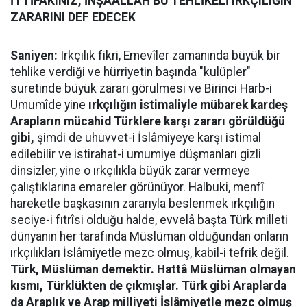
İTTİFAKINIZ, İNŞAALLAH BU TEHLİKELİ IRKÇILIĞIN
ZARARINI DEF EDECEK
Saniyen:
Irkçılık fikri, Emevîler zamanında büyük bir
tehlike verdiği ve hürriyetin başında "kulüpler"
suretinde büyük zararı görülmesi ve Birinci Harb-i
Umumîde yine
ırkçılığın istimaliyle mübarek kardeş
Arapların mücahid Türklere karşı zararı görüldüğü
gibi,
şimdi de uhuvvet-i İslâmiyeye karşı istimal
edilebilir ve istirahat-i umumiye düşmanları gizli
dinsizler, yine o ırkçılıkla büyük zarar vermeye
çalıştıklarına emareler görünüyor. Halbuki, menfî
hareketle başkasının zararıyla beslenmek ırkçılığın
seciye-i fıtrîsi olduğu halde, evvelâ başta Türk milleti
dünyanın her tarafında Müslüman olduğundan onların
ırkçılıkları İslâmiyetle mezc olmuş, kabil-i tefrik değil.
Türk, Müslüman demektir. Hattâ Müslüman olmayan
kısmı, Türklükten de çıkmışlar. Türk gibi Araplarda
da Araplık ve Arap milliyeti İslâmiyetle mezc olmuş