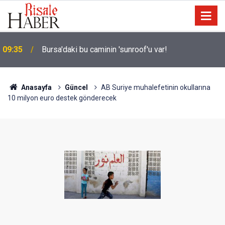
09:35
Bursa'daki bu caminin 'sunroof'u var!
Gazze'de umudunu yitirmeyen arıcı, mesleğini
09:15
apartman çatısında sürdürüyor
Anasayfa
Güncel
AB Suriye muhalefetinin okullarına
10 milyon euro destek gönderecek