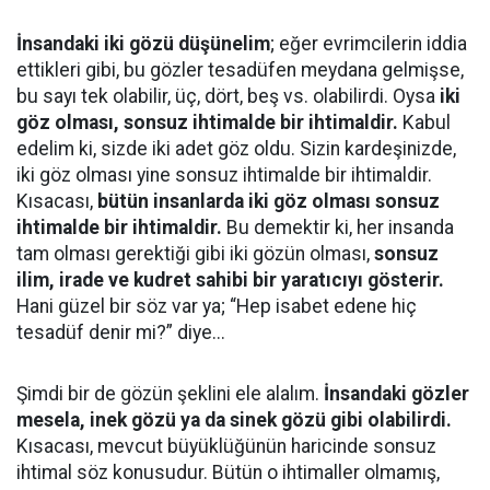
İnsandaki iki gözü düşünelim
; eğer evrimcilerin iddia
ettikleri gibi, bu gözler tesadüfen meydana gelmişse,
bu sayı tek olabilir, üç, dört, beş vs. olabilirdi. Oysa
iki
göz olması, sonsuz ihtimalde bir ihtimaldir.
Kabul
edelim ki, sizde iki adet göz oldu. Sizin kardeşinizde,
iki göz olması yine sonsuz ihtimalde bir ihtimaldir.
Kısacası,
bütün insanlarda iki göz olması sonsuz
ihtimalde bir ihtimaldir.
Bu demektir ki, her insanda
tam olması gerektiği gibi iki gözün olması,
sonsuz
ilim, irade ve kudret sahibi bir yaratıcıyı gösterir.
Hani güzel bir söz var ya; “Hep isabet edene hiç
tesadüf denir mi?” diye...
Şimdi bir de gözün şeklini ele alalım.
İnsandaki gözler
mesela, inek gözü ya da sinek gözü gibi olabilirdi.
Kısacası, mevcut büyüklüğünün haricinde sonsuz
ihtimal söz konusudur. Bütün o ihtimaller olmamış,