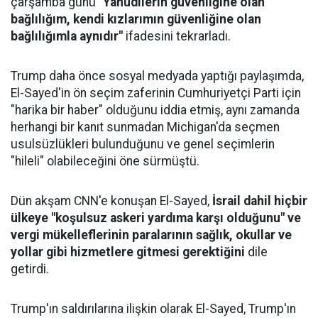
çarşamba günü
"Yahudilerin güvenliğine olan
bağlılığım, kendi kızlarımın güvenliğine olan
bağlılığımla aynıdır"
ifadesini tekrarladı.
Trump daha önce sosyal medyada yaptığı paylaşımda,
El-Sayed'in ön seçim zaferinin Cumhuriyetçi Parti için
"harika bir haber" olduğunu iddia etmiş, aynı zamanda
herhangi bir kanıt sunmadan Michigan'da seçmen
usulsüzlükleri bulunduğunu ve genel seçimlerin
"hileli" olabileceğini öne sürmüştü.
Dün akşam CNN'e konuşan El-Sayed,
İsrail dahil hiçbir
ülkeye "koşulsuz askeri yardıma karşı olduğunu" ve
vergi mükelleflerinin paralarının sağlık, okullar ve
yollar gibi hizmetlere gitmesi gerektiğini
dile
getirdi.
Trump'ın saldırılarına ilişkin olarak El-Sayed, Trump'ın