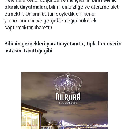
Hele hele kendi düşünce ve inançlarını
‘bilimsellik’
olarak dayatmaları
, bilimi dinsizliğe ve ateizme alet
etmektir. Onların bütün söyledikleri, kendi
yorumlarından ve gerçekleri eğip bükerek
saptırmaktan ibarettir.
Bilimin gerçekleri yaratıcıyı tanıtır; tıpkı her eserin
ustasını tanıttığı gibi.