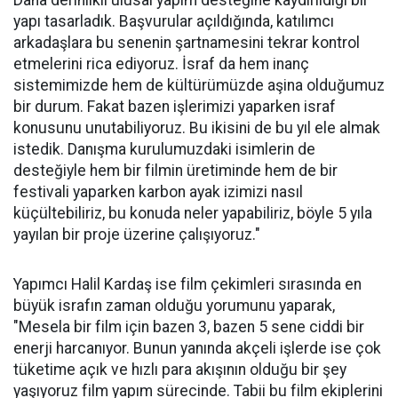
Daha derinlikli ulusal yapım desteğine kaydırıldığı bir
yapı tasarladık. Başvurular açıldığında, katılımcı
arkadaşlara bu senenin şartnamesini tekrar kontrol
etmelerini rica ediyoruz. İsraf da hem inanç
sistemimizde hem de kültürümüzde aşina olduğumuz
bir durum. Fakat bazen işlerimizi yaparken israf
konusunu unutabiliyoruz. Bu ikisini de bu yıl ele almak
istedik. Danışma kurulumuzdaki isimlerin de
desteğiyle hem bir filmin üretiminde hem de bir
festivali yaparken karbon ayak izimizi nasıl
küçültebiliriz, bu konuda neler yapabiliriz, böyle 5 yıla
yayılan bir proje üzerine çalışıyoruz."
Yapımcı Halil Kardaş ise film çekimleri sırasında en
büyük israfın zaman olduğu yorumunu yaparak,
"Mesela bir film için bazen 3, bazen 5 sene ciddi bir
enerji harcanıyor. Bunun yanında akçeli işlerde ise çok
tüketime açık ve hızlı para akışının olduğu bir şey
yaşıyoruz film yapım sürecinde. Tabii bu film ekiplerini