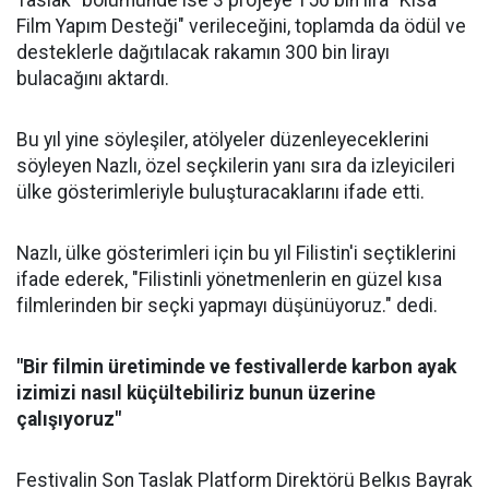
Taslak" bölümünde ise 3 projeye 150 bin lira "Kısa
Film Yapım Desteği" verileceğini, toplamda da ödül ve
desteklerle dağıtılacak rakamın 300 bin lirayı
bulacağını aktardı.
Bu yıl yine söyleşiler, atölyeler düzenleyeceklerini
söyleyen Nazlı, özel seçkilerin yanı sıra da izleyicileri
ülke gösterimleriyle buluşturacaklarını ifade etti.
Nazlı, ülke gösterimleri için bu yıl Filistin'i seçtiklerini
ifade ederek, "Filistinli yönetmenlerin en güzel kısa
filmlerinden bir seçki yapmayı düşünüyoruz." dedi.
"Bir filmin üretiminde ve festivallerde karbon ayak
izimizi nasıl küçültebiliriz bunun üzerine
çalışıyoruz"
Festivalin Son Taslak Platform Direktörü Belkıs Bayrak