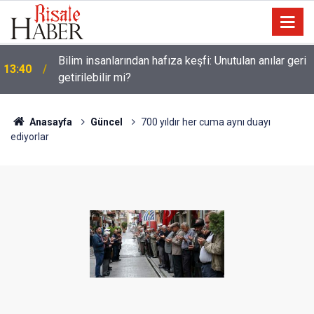
13:00
Katil israil, Dr. Ebu Safiyye’yi işkence ile öldürecek
Anasayfa
Güncel
700 yıldır her cuma aynı duayı
ediyorlar