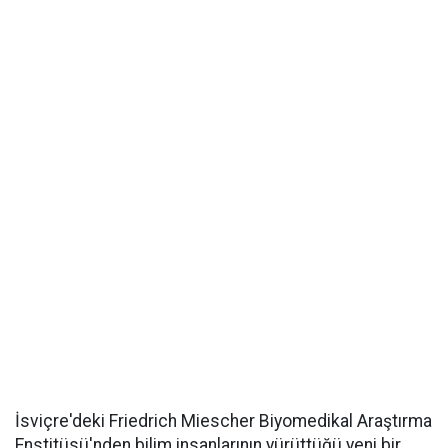
İsviçre'deki Friedrich Miescher Biyomedikal Araştırma
Enstitüsü'nden bilim insanlarının yürüttüğü yeni bir