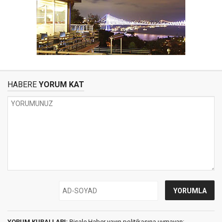
HABERE
YORUM KAT
YORUM KURALLARI:
Risale Haber yayın politikasına uymayan;