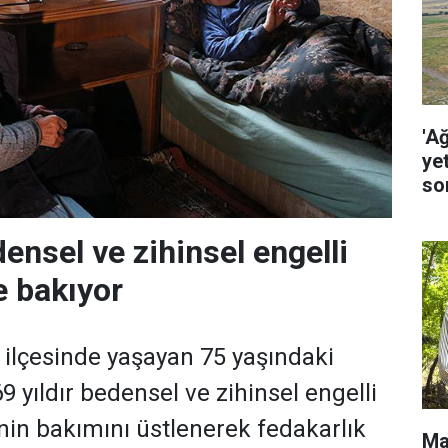
'A
ye
so
densel ve zihinsel engelli
e bakıyor
ilçesinde yaşayan 75 yaşındaki
9 yıldır bedensel ve zihinsel engelli
nin bakımını üstlenerek fedakarlık
Ma