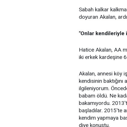
Sabah kalkar kalkmaz 
doyuran Akalan, ardın
"Onlar kendileriyle
Hatice Akalan, AA mu
iki erkek kardeşine 6
Akalan, annesi köy iş
kendisinin baktığını
ilgileniyorum. Önce
babam öldü. Ne kada
bakamıyordu. 2013'
başladılar. 2015'te
kendim yapmaya başla
diye konuştu.