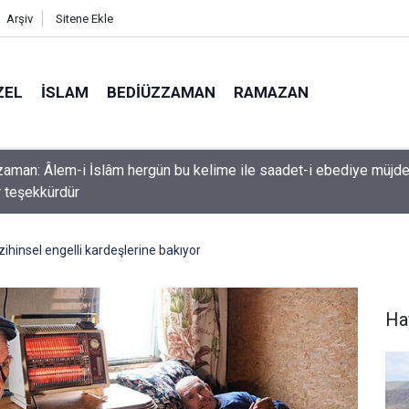
Arşiv
Sitene Ekle
ZEL
İSLAM
BEDIÜZZAMAN
RAMAZAN
k etme ki, Allah da senden ihsanını kesmesin
zihinsel engelli kardeşlerine bakıyor
Ha