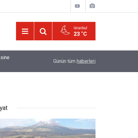
İstanbul
23 °C
01:15
Bildirilmedi mi ki insan için, kendi çalıştığından
Günün tüm
haberleri
yat