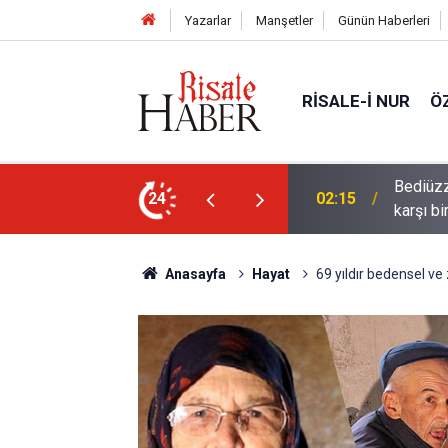
Yazarlar
Manşetler
Günün Haberleri
RISALE-I NUR
Ö
ün bu kelime ile saadet-i ebediye müjdesine
24
01:45
Cimrili
Anasayfa
Hayat
69 yıldır bedensel ve 