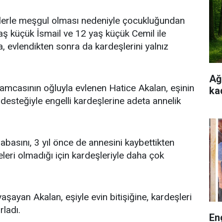
şlerle meşgul olması nedeniyle çocukluğundan
aş küçük İsmail ve 12 yaş küçük Cemil ile
a, evlendikten sonra da kardeşlerini yalnız
Ağ
amcasının oğluyla evlenen Hatice Akalan, eşinin
ka
esteğiyle engelli kardeşlerine adeta annelik
abasını, 3 yıl önce de annesini kaybettikten
eri olmadığı için kardeşleriyle daha çok
şayan Akalan, eşiyle evin bitişiğine, kardeşleri
rladı.
En