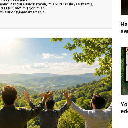
litikasına uymayan;
alar, inançlara saldırı içeren, imla kuralları ile yazılmamış,
ARFLERLE yazılmış yorumlar
muzlar onaylanmamaktadır.
Ha
se
Yo
ede