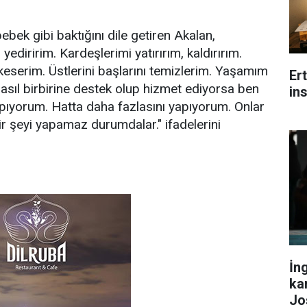
bek gibi baktığını dile getiren Akalan,
 yediririm. Kardeşlerimi yatırırım, kaldırırım.
ı keserim. Üstlerini başlarını temizlerim. Yaşamım
Er
 nasıl birbirine destek olup hizmet ediyorsa ben
ins
apıyorum. Hatta daha fazlasını yapıyorum. Onlar
çbir şeyi yapamaz durumdalar." ifadelerini
İn
ka
Jo