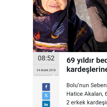
08:52
69 yıldır be
kardeşlerin
04 Aralık 2018
Bolu'nun Seben 
Hatice Akalan, 6
2 erkek kardeşi