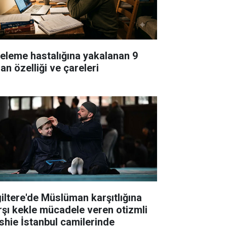
teleme hastalığına yakalanan 9
an özelliği ve çareleri
giltere'de Müslüman karşıtlığına
rşı kekle mücadele veren otizmli
shie İstanbul camilerinde