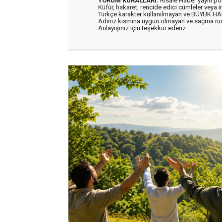
YORUM KURALLARI:
Risale Haber yayın po
Küfür, hakaret, rencide edici cümleler veya im
Türkçe karakter kullanılmayan ve BÜYÜK H
Adınız kısmına uygun olmayan ve saçma ru
Anlayışınız için teşekkür ederiz.