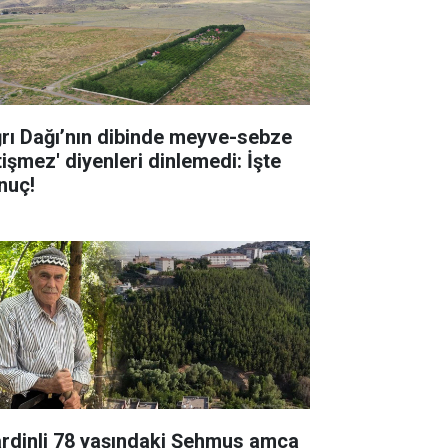
ğrı Dağı’nın dibinde meyve-sebze
tişmez' diyenleri dinlemedi: İşte
nuç!
rdinli 78 yaşındaki Şehmus amca