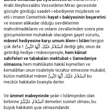
Arabî Aleyhissalâtü Vesselâmın Mirac gecesinde
gözüyle gördüğü saadet-i ebediyenin müjdesini ve
ehl-i imanın Cennetteki
hayat-ı bakiyesinin beşaretini
ve insanın alâkadar olduğu sevdiklerinin
mahvolmadıklarını ve onların zevallerinden sonra yine
görüşmelerinin muhakkak olacağının gayet sürurlu,
mânevî hediyesine karşı umum âlem-i İslâm
hergün
çok defa اَلسَّلاَمُ عَلَيْكَ اَيُّهَا النَّبِىُّ 1 dediği gibi, onun da
getirdiği hediye-i mâneviyesiyle,
hem kâinat
sahifeleri ve tabakaları mektubat-ı Samedaniye
olmasına
, hem mahlûkatın hakikî kıymetleri ve
kemalâtları onun risaletiyle tezahür etmesine mukabil,
bütün mahlûkat mânen اَلسَّلاَمُ عَلَيْكَ اَيُّهَا النَّبِىُّ bu
mezkûr hakikatin lisanıyla derler.
Ve
ümmet mabeyninde
şeâir-i İslâmiyeden olan
birbirine اَلسَّلاَمُ عَلَيْكُمْ demeleri sünnet olması, bu
büyük hakikatin şuaı olmasındandır.