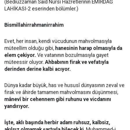
(Bediüzzaman Said Nursi Hazretlerinin EMİRDAĞ
LAHİKASI-2 eserinden bölümler.)
Bismillahirrahmanirrahim
Evet, her insan, kendi vücudunun mahvolmasıyla
müteellim olduğu gibi,
hanesinin harap olmasıyla da
elem çekiyor.
Ve vatanının bozulmasıyla gayet
müteessir oluyor.
Ahbabının firak ve vefatıyla
derinden derine kalbi acıyor.
Dünya kadar büyük, has ve hususî dünyasının zeval ve
firak ve âhirde tamamen mahvolmasını düşünmesi,
mânevî bir cehennem gibi ruhunu ve vicdanını
yandırıyor.
İşte, aklı başında herbir adam ruhsuz, kalbsiz,
akılsız olmamak şartıyla bilecek ki
, Muhammed-i