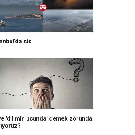
tanbul'da sis
ye 'dilimin ucunda' demek zorunda
lıyoruz?