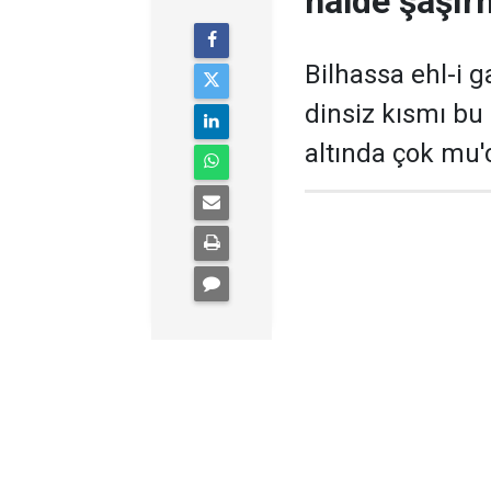
halde şaşır
Bilhassa ehl-i ga
dinsiz kısmı bu
altında çok mu'c