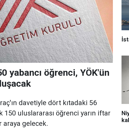
İs
50 yabancı öğrenci, YÖK'ün
uluşacak
aç'ın davetiyle dört kıtadaki 56
 150 uluslararası öğrenci yarın iftar
Ni
ka
 araya gelecek.