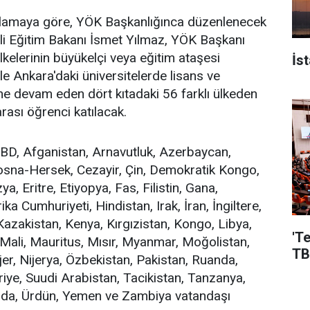
klamaya göre, YÖK Başkanlığınca düzenlenecek
lli Eğitim Bakanı İsmet Yılmaz, YÖK Başkanı
lkelerinin büyükelçi veya eğitim ataşesi
İs
 ile Ankara'daki üniversitelerde lisans ve
ine devam eden dört kıtadaki 56 farklı ülkeden
rası öğrenci katılacak.
ABD, Afganistan, Arnavutluk, Azerbaycan,
osna-Hersek, Cezayir, Çin, Demokratik Kongo,
a, Eritre, Etiyopya, Fas, Filistin, Gana,
ka Cumhuriyeti, Hindistan, Irak, İran, İngiltere,
zakistan, Kenya, Kırgızistan, Kongo, Libya,
'T
Mali, Mauritus, Mısır, Myanmar, Moğolistan,
TB
jer, Nijerya, Özbekistan, Pakistan, Ruanda,
riye, Suudi Arabistan, Tacikistan, Tanzanya,
nda, Ürdün, Yemen ve Zambiya vatandaşı