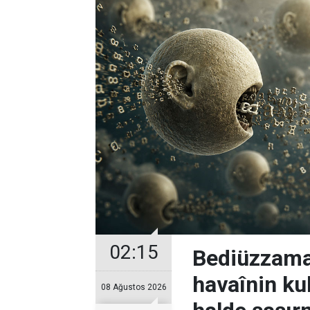
02:15
Bediüzzaman
havaînin kul
08 Ağustos 2026