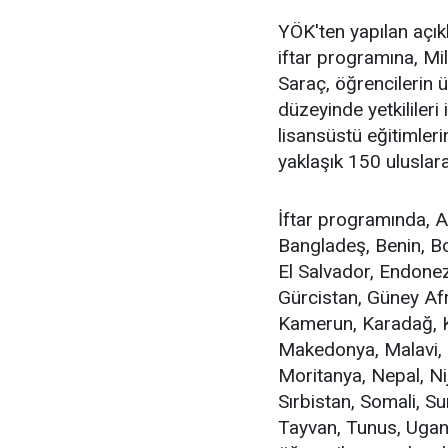
YÖK'ten yapılan açı
iftar programına, Mi
Saraç, öğrencilerin ü
düzeyinde yetkilileri
lisansüstü eğitimler
yaklaşık 150 uluslara
İftar programında, 
Bangladeş, Benin, B
El Salvador, Endonezy
Gürcistan, Güney Afri
Kamerun, Karadağ, Ka
Makedonya, Malavi, 
Moritanya, Nepal, Ni
Sırbistan, Somali, Su
Tayvan, Tunus, Uga