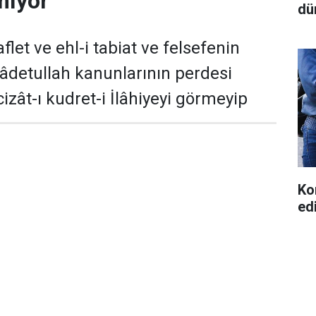
mıyor
dü
flet ve ehl-i tabiat ve felsefenin
 âdetullah kanunlarının perdesi
izât-ı kudret-i İlâhiyeyi görmeyip
Ko
ed