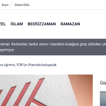
Arşiv
Sitene Ekle
ZEL
İSLAM
BEDIÜZZAMAN
RAMAZAN
nlardan dilinizi çekin, onlardan biri öldüğünde de
cı öğrenci, YÖK'ün iftarında buluşacak
Gü