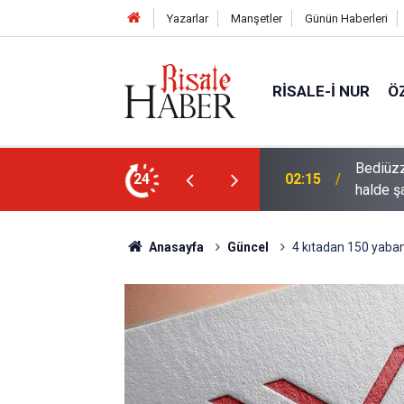
Yazarlar
Manşetler
Günün Haberleri
RISALE-I NUR
Ö
rre-i havaînin kulağına girip dilinden çıktığı
24
01:45
Müslüma
Anasayfa
Güncel
4 kıtadan 150 yaban