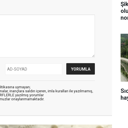
Şi
ol
no
litikasına uymayan;
Sı
alar, inançlara saldırı içeren, imla kuralları ile yazılmamış,
ARFLERLE yazılmış yorumlar
ha
muzlar onaylanmamaktadır.