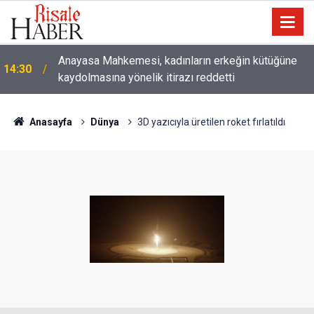
Anayasa Mahkemesi, kadınların erkeğin kütüğüne
14:30
kaydolmasına yönelik itirazı reddetti
Çatıda yağmur suyu hasadı: Sıcaklarda klima
14:00
kullanımını azaltabilir
Anasayfa
Dünya
3D yazıcıyla üretilen roket fırlatıldı