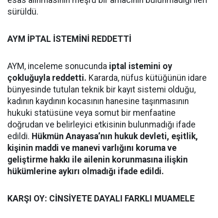
esas alınmasının meşru bir amacının bulunmadığı ileri
sürüldü.
AYM İPTAL İSTEMİNİ REDDETTİ
AYM, inceleme sonucunda
iptal istemini oy
çokluğuyla reddetti.
Kararda, nüfus kütüğünün idare
bünyesinde tutulan teknik bir kayıt sistemi olduğu,
kadının kaydının kocasının hanesine taşınmasının
hukuki statüsüne veya somut bir menfaatine
doğrudan ve belirleyici etkisinin bulunmadığı ifade
edildi.
Hükmün Anayasa’nın hukuk devleti, eşitlik,
kişinin maddi ve manevi varlığını koruma ve
geliştirme hakkı ile ailenin korunmasına ilişkin
hükümlerine aykırı olmadığı ifade edildi.
KARŞI OY: CİNSİYETE DAYALI FARKLI MUAMELE