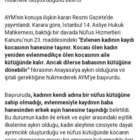
muamele oluşturduğunu belirtti
AYM’nin konuya ilişkin kararı Resmi Gazete’de
yayımlandı. Karara göre, İstanbul 14. Asliye Hukuk
Mahkemesi, baktığı bir davada Nüfus Hizmetleri
Kanunu'nun 23. maddesindeki
"Evlenen kadının kaydı
kocasının hanesine taşınır. Kocası ölen kadın
yeniden evlenmedikçe ölen kocasının aile
kütüğünde kalır. Ancak dilerse babasının kütüğüne
dönebilir"
fıkrasının Anayasa’ya aykırı olduğuna ve
iptali gerektiğine hükmederek AYM’ye başvurdu.
Başvuruda
, kadının kendi adına bir nüfus kütüğüne
sahip olmadığı, evlenmesiyle kaydının baba
hanesinden erkek eşin hanesine taşındığı
belirtildi.
Bu durumun kadın ile erkek ve eşler arasındaki eşitlik
ilkelerine aykırı olduğu, kadın aleyhine cinsiyete dayalı
ayrımcılık oluşturduğu ve nüfus kütüğünde kocanın