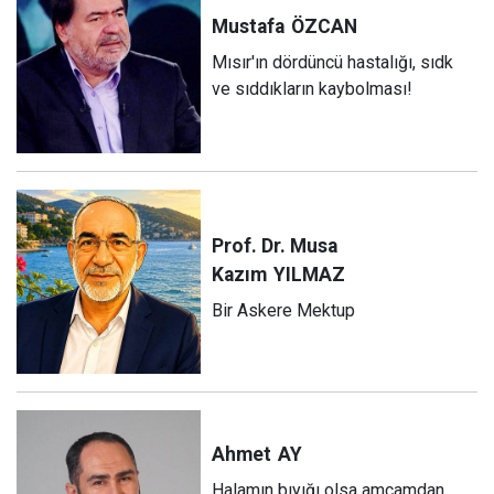
Mustafa
ÖZCAN
Mısır'ın dördüncü hastalığı, sıdk
ve sıddıkların kaybolması!
Prof. Dr. Musa
Kazım
YILMAZ
Bir Askere Mektup
Ahmet
AY
Halamın bıyığı olsa amcamdan