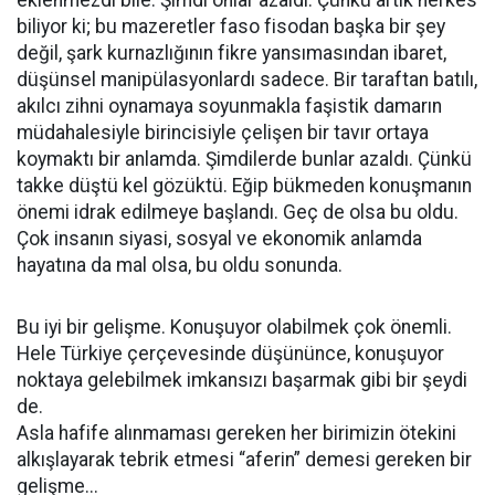
eklenmezdi bile. Şimdi onlar azaldı. Çünkü artık herkes
biliyor ki; bu mazeretler faso fisodan başka bir şey
değil, şark kurnazlığının fikre yansımasından ibaret,
düşünsel manipülasyonlardı sadece. Bir taraftan batılı,
akılcı zihni oynamaya soyunmakla faşistik damarın
müdahalesiyle birincisiyle çelişen bir tavır ortaya
koymaktı bir anlamda. Şimdilerde bunlar azaldı. Çünkü
takke düştü kel gözüktü. Eğip bükmeden konuşmanın
önemi idrak edilmeye başlandı. Geç de olsa bu oldu.
Çok insanın siyasi, sosyal ve ekonomik anlamda
hayatına da mal olsa, bu oldu sonunda.
Bu iyi bir gelişme. Konuşuyor olabilmek çok önemli.
Hele Türkiye çerçevesinde düşününce, konuşuyor
noktaya gelebilmek imkansızı başarmak gibi bir şeydi
de.
Asla hafife alınmaması gereken her birimizin ötekini
alkışlayarak tebrik etmesi “aferin” demesi gereken bir
gelişme...