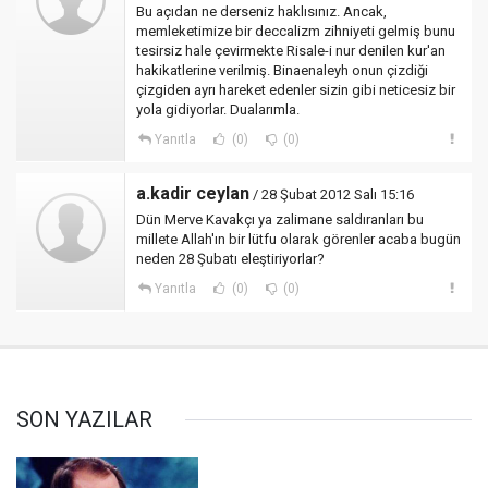
Bu açıdan ne derseniz haklısınız. Ancak,
memleketimize bir deccalizm zihniyeti gelmiş bunu
tesirsiz hale çevirmekte Risale-i nur denilen kur'an
hakikatlerine verilmiş. Binaenaleyh onun çizdiği
çizgiden ayrı hareket edenler sizin gibi neticesiz bir
yola gidiyorlar. Dualarımla.
Yanıtla
(0)
(0)
a.kadir ceylan
/ 28 Şubat 2012 Salı 15:16
Dün Merve Kavakçı ya zalimane saldıranları bu
millete Allah'ın bir lütfu olarak görenler acaba bugün
neden 28 Şubatı eleştiriyorlar?
Yanıtla
(0)
(0)
SON YAZILAR