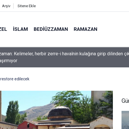
Arşiv
Sitene Ekle
ZEL
İSLAM
BEDIÜZZAMAN
RAMAZAN
nlardan dilinizi çekin, onlardan biri öldüğünde de
i restore edilecek
Gü