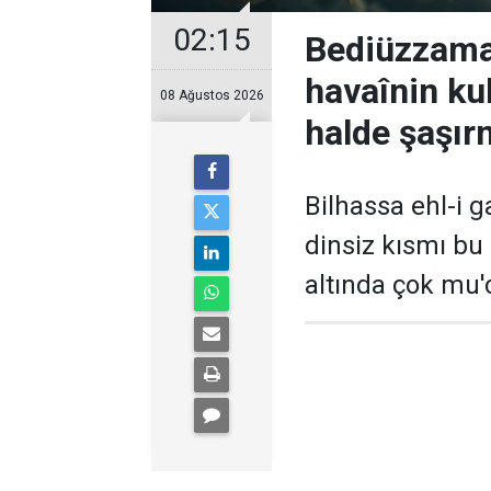
02:15
Bediüzzaman
havaînin kul
08 Ağustos 2026
halde şaşır
Bilhassa ehl-i ga
dinsiz kısmı bu
altında çok mu'c