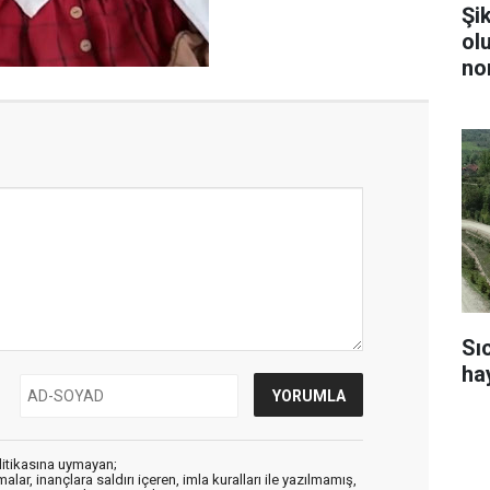
Şi
ol
no
Sı
ha
litikasına uymayan;
alar, inançlara saldırı içeren, imla kuralları ile yazılmamış,