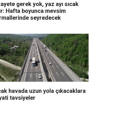
kayete gerek yok, yaz ayı sıcak
ur: Hafta boyunca mevsim
rmallerinde seyredecek
cak havada uzun yola çıkacaklara
yati tavsiyeler