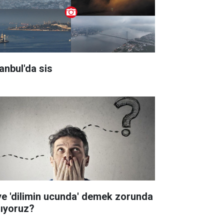
tanbul'da sis
ye 'dilimin ucunda' demek zorunda
lıyoruz?