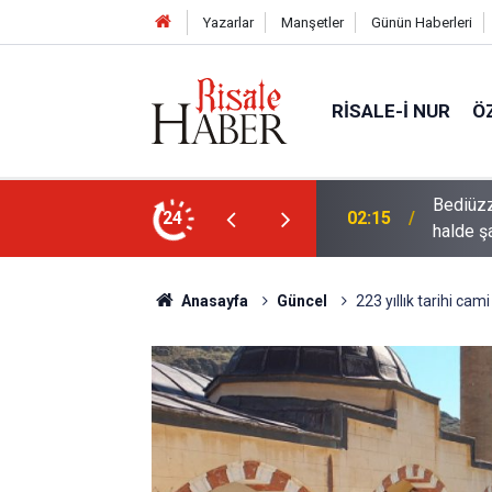
Yazarlar
Manşetler
Günün Haberleri
RISALE-I NUR
Ö
rre-i havaînin kulağına girip dilinden çıktığı
24
01:45
Müslüma
Anasayfa
Güncel
223 yıllık tarihi cam