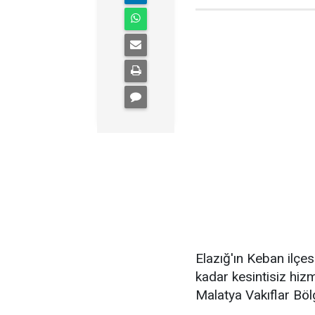
Elazığ'ın Keban ilçe
kadar kesintisiz hiz
Malatya Vakıflar Bö