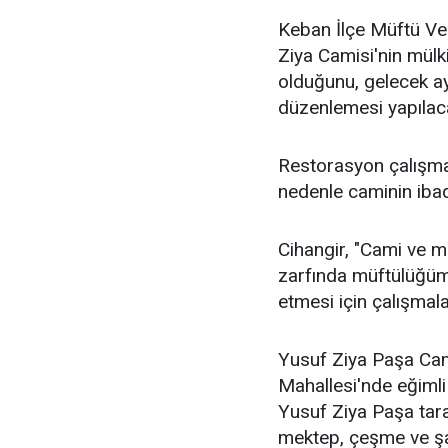
Keban İlçe Müftü Vek
Ziya Camisi'nin mülk
olduğunu, gelecek a
düzenlemesi yapılaca
Restorasyon çalışmas
nedenle caminin ibade
Cihangir, "Cami ve m
zarfında müftülüğüm
etmesi için çalışmala
Yusuf Ziya Paşa Ca
Mahallesi'nde eğimli
Yusuf Ziya Paşa tara
mektep, çeşme ve şa