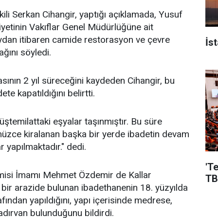
ili Serkan Cihangir, yaptığı açıklamada, Yusuf
iyetinin Vakıflar Genel Müdürlüğüne ait
ydan itibaren camide restorasyon ve çevre
İs
ğını söyledi.
ının 2 yıl süreceğini kaydeden Cihangir, bu
te kapatıldığını belirtti.
üştemilattaki eşyalar taşınmıştır. Bu süre
üzce kiralanan başka bir yerde ibadetin devam
r yapılmaktadır." dedi.
'T
misi İmamı Mehmet Özdemir de Kallar
TB
 bir arazide bulunan ibadethanenin 18. yüzyılda
fından yapıldığını, yapı içerisinde medrese,
dırvan bulunduğunu bildirdi.