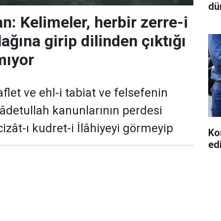
dü
: Kelimeler, herbir zerre-i
ağına girip dilinden çıktığı
mıyor
flet ve ehl-i tabiat ve felsefenin
 âdetullah kanunlarının perdesi
izât-ı kudret-i İlâhiyeyi görmeyip
Ko
ed