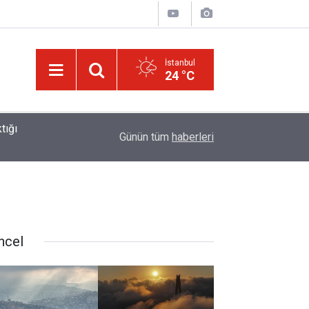
İstanbul
24 °C
01:15
Lût kavmine âid o alt-üst olan şehirleri de kaldır
Günün tüm
haberleri
ncel