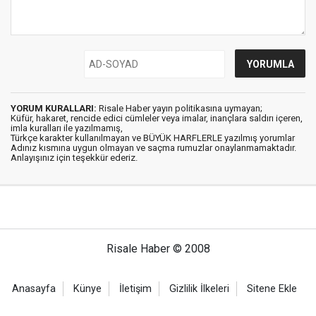
YORUM KURALLARI:
Risale Haber yayın politikasına uymayan;
Küfür, hakaret, rencide edici cümleler veya imalar, inançlara saldırı içeren,
imla kuralları ile yazılmamış,
Türkçe karakter kullanılmayan ve BÜYÜK HARFLERLE yazılmış yorumlar
Adınız kısmına uygun olmayan ve saçma rumuzlar onaylanmamaktadır.
Anlayışınız için teşekkür ederiz.
Risale Haber © 2008
Anasayfa
Künye
İletişim
Gizlilik İlkeleri
Sitene Ekle