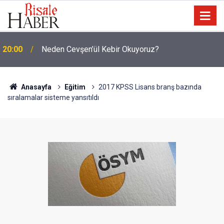
19:25
Dost Tv Kurucusu Yaşar Erdoğan vefat etti
Anasayfa
Eğitim
2017 KPSS Lisans branş bazında
sıralamalar sisteme yansıtıldı