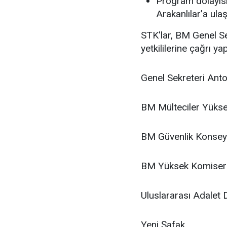
Program dolayısıy
Arakanlılar’a ulaş
STK'lar, BM Genel S
yetkililerine çağrı ya
Genel Sekreteri Ant
BM Mülteciler Yükse
BM Güvenlik Konseyi
BM Yüksek Komiserliğ
Uluslararası Adalet 
Yeni Şafak