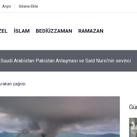
Arşiv
Sitene Ekle
ZEL
İSLAM
BEDIÜZZAMAN
RAMAZAN
, hutbe sırasında telefonla oynayan cemaate tepki: Aşağı inece
rakan çağrısı
Gü