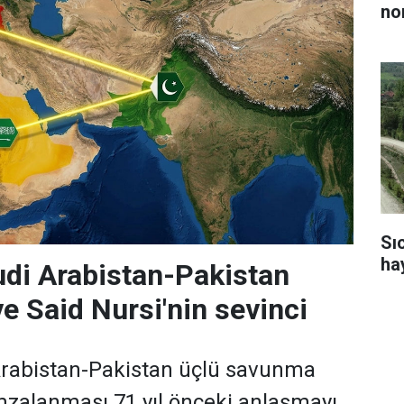
no
Sı
ha
di Arabistan-Pakistan
e Said Nursi'nin sevinci
Arabistan-Pakistan üçlü savunma
zalanması 71 yıl önceki anlaşmayı