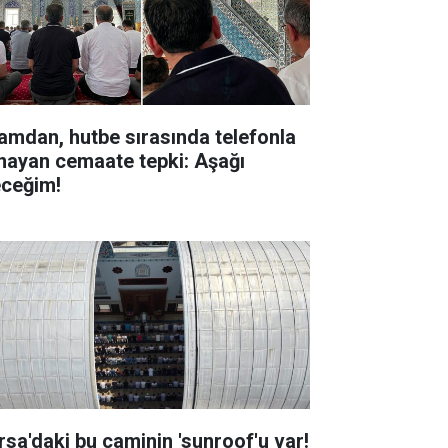
amdan, hutbe sırasında telefonla
nayan cemaate tepki: Aşağı
eceğim!
rsa'daki bu caminin 'sunroof'u var!