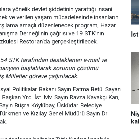
ra yönelik devlet şiddetinin yarattığı insani
mek ve verilen yaşam mücadelesinde insanların
karşılama amaçlı düzenlenecek program, Hazar
anışma Derneği’nin çağrısı ve 19 STK’nın
İs
zkulesi Restoran’da gerçekleştirilecek.
54 STK tarafından desteklenen e-mail ve
panyası başlatılarak sorunun çözümü
iş Milletler göreve çağırılacak.
yal Politikalar Bakanı Sayın Fatma Betül Sayan
 Başkan Yrd. İst. Mv. Sayın Ravza Kavakçı Kan,
 Sayın Büşra Köylübay, Üsküdar Belediye
 Türkmen ve Kızılay Genel Müdürü Sayın Dr.
Ni
ka
ak.