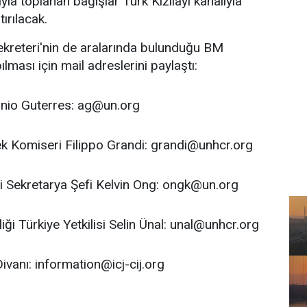
la toplanan bağışlar Türk Kızılayı kanalıyla
tırılacak.
ekreteri'nin de aralarında bulunduğu BM
pılması için mail adreslerini paylaştı:
onio Guterres:
ag@un.org
k Komiseri Filippo Grandi:
grandi@unhcr.org
 Sekretarya Şefi Kelvin Ong:
ongk@un.org
i Türkiye Yetkilisi Selin Ünal:
unal@unhcr.org
Divanı:
information@icj-cij.org