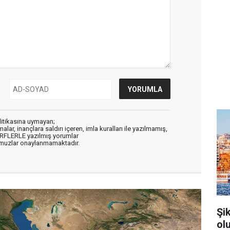
litikasına uymayan;
alar, inançlara saldırı içeren, imla kuralları ile yazılmamış,
ARFLERLE yazılmış yorumlar
muzlar onaylanmamaktadır.
Şi
ol