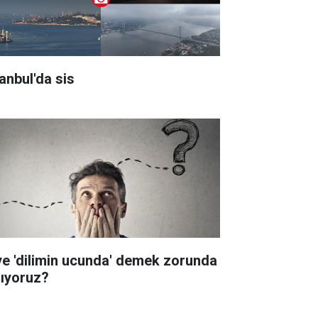
tanbul'da sis
ye 'dilimin ucunda' demek zorunda
lıyoruz?