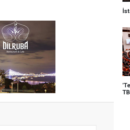
İs
'T
TB