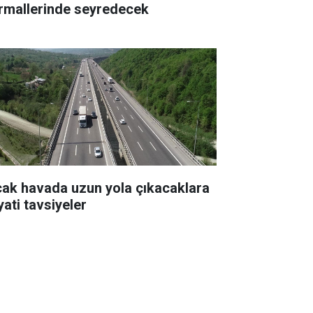
rmallerinde seyredecek
cak havada uzun yola çıkacaklara
yati tavsiyeler