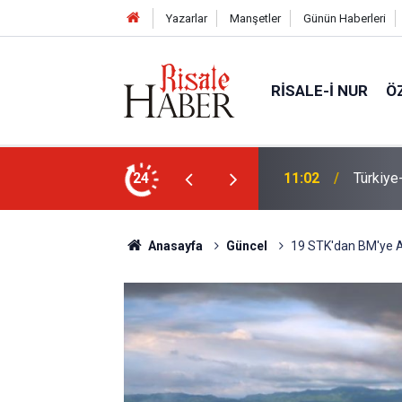
Yazarlar
Manşetler
Günün Haberleri
RISALE-I NUR
Ö
n Anlaşması ve Said Nursi'nin sevinci
24
10:22
İmamdan
Anasayfa
Güncel
19 STK'dan BM'ye A