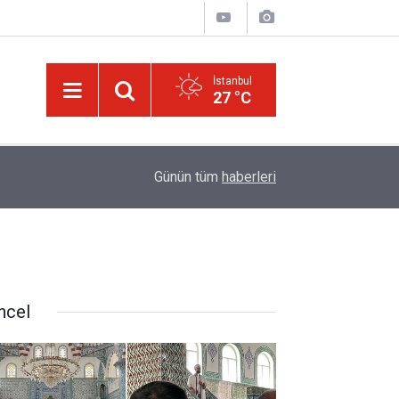
İstanbul
27 °C
ğim!
09:58
Güneş'ten 30 kat büyük dev bir yıldızın ölümü iz
Günün tüm
haberleri
ncel