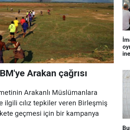
İm
oy
in
BM'ye Arakan çağrısı
etinin Arakanlı Müslümanlara
ilgili cılız tepkiler veren Birleşmiş
rekete geçmesi için bir kampanya
Bu