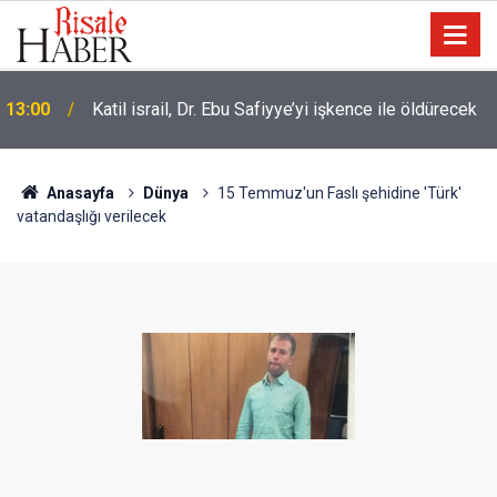
İslâm Birliği’nin kilometre taşları ve olması gereken
10:30
özellikleri
Anasayfa
Dünya
15 Temmuz'un Faslı şehidine 'Türk'
vatandaşlığı verilecek