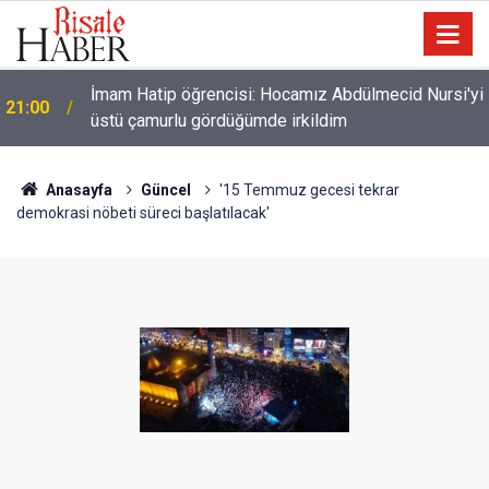
i
Filistin Konvoyu'na katılan Fransız aktivist
20:00
Müslüman oldu
Anasayfa
Güncel
'15 Temmuz gecesi tekrar
demokrasi nöbeti süreci başlatılacak'