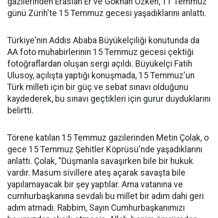
gazilerinden Eraslan Er ve Gökhan Özken, 11 Temmuz
günü Zürih'te 15 Temmuz gecesi yaşadıklarını anlattı.
Türkiye'nin Addis Ababa Büyükelçiliği konutunda da
AA foto muhabirlerinin 15 Temmuz gecesi çektiği
fotoğraflardan oluşan sergi açıldı. Büyükelçi Fatih
Ulusoy, açılışta yaptığı konuşmada, 15 Temmuz'un
Türk milleti için bir güç ve sebat sınavı olduğunu
kaydederek, bu sınavı geçtikleri için gurur duyduklarını
belirtti.
Törene katılan 15 Temmuz gazilerinden Metin Çolak, o
gece 15 Temmuz Şehitler Köprüsü'nde yaşadıklarını
anlattı. Çolak, "Düşmanla savaşırken bile bir hukuk
vardır. Masum sivillere ateş açarak savaşta bile
yapılamayacak bir şey yaptılar. Ama vatanına ve
cumhurbaşkanına sevdalı bu millet bir adım dahi geri
adım atmadı. Rabbim, Sayın Cumhurbaşkanımızı