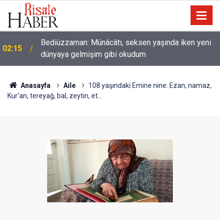
Nice binilen hayvan vardır ki, binicisinden daha
01:45
hayırlıdır
Anasayfa
Aile
108 yaşındaki Emine nine: Ezan, namaz,
Kur'an, tereyağ, bal, zeytin, et...