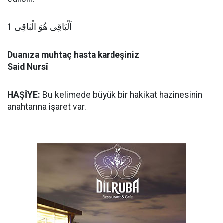
اَلْبَاقِى هُوَ الْبَاقِى 1
Duanıza muhtaç hasta kardeşiniz
Said Nursî
HAŞİYE:
Bu kelimede büyük bir hakikat hazinesinin
anahtarına işaret var.