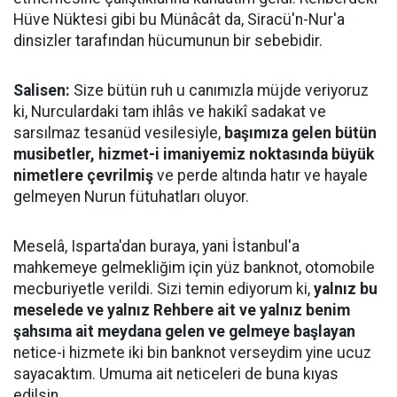
Hüve Nüktesi gibi bu Münâcât da, Siracü'n-Nur'a
dinsizler tarafından hücumunun bir sebebidir.
Salisen:
Size bütün ruh u canımızla müjde veriyoruz
ki, Nurculardaki tam ihlâs ve hakikî sadakat ve
sarsılmaz tesanüd vesilesiyle,
başımıza gelen bütün
musibetler, hizmet-i imaniyemiz noktasında büyük
nimetlere çevrilmiş
ve perde altında hatır ve hayale
gelmeyen Nurun fütuhatları oluyor.
Meselâ, Isparta'dan buraya, yani İstanbul'a
mahkemeye gelmekliğim için yüz banknot, otomobile
mecburiyetle verildi. Sizi temin ediyorum ki,
yalnız bu
meselede ve yalnız Rehbere ait ve yalnız benim
şahsıma ait meydana gelen ve gelmeye başlayan
netice-i hizmete iki bin banknot verseydim yine ucuz
sayacaktım. Umuma ait neticeleri de buna kıyas
edilsin.