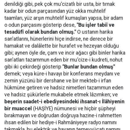
denildiği gibi, pek çok mu'cizatlı bir usta, bir tırnak
kadar bir odun parçasından yüz okka muhtelif
taamları, yüz arşın muhtelif kumaşları yapsa, bir adam
o odun parçasını gösterip dese,
"Bu işler tabiî ve
tesadüfî olarak bundan olmuş."
O ustanın harika
san'atlarını, hünerlerini hiçe indirse, ne derece bir
hamakat ve dalâlette bir hurafet ve hezeyan olduğu
gibi; aynen öyle de, çam ve incir ağacı gibi binler harika
san'atları tazammun eden bir mu'cize-i kudreti, nohut
gibi iki çekirdeği gösterip
"Bunlar bundan olmuş"
demek; veya küre-i havayı bir konferans meydanı ve
zemin yüzünü bir dershane ve bir mekteb-i irfan
hükmüne getiren ve hadsiz nimetleri tazammun eden
ve hadsiz şükürlerle mukabele etmek lâzımken; ve
beşerin saadet-i ebediyesindeki ihsanat-ı İlâhiyenin
bir muaccel
(HAŞİYE) nümunesi ve hiçbir şüpheyi
bırakmayan ve doğrudan doğruya hazine-i rahmetten
ihsan edilen bir hediye-i Rahmâniyeye radyo namını
takmakla, bu elektrik ve havanın temevvücatı namını