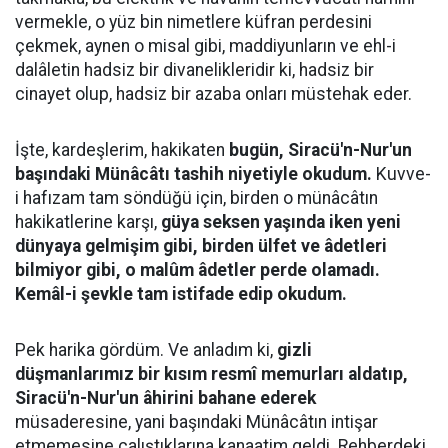
vermekle, o yüz bin nimetlere küfran perdesini
çekmek, aynen o misal gibi, maddiyunların ve ehl-i
dalâletin hadsiz bir divanelikleridir ki, hadsiz bir
cinayet olup, hadsiz bir azaba onları müstehak eder.
İşte, kardeşlerim, hakikaten
bugün, Siracü'n-Nur'un
başındaki Münâcâtı tashih niyetiyle okudum.
Kuvve-
i hafızam tam söndüğü için, birden o münâcâtın
hakikatlerine karşı,
güya seksen yaşında iken yeni
dünyaya gelmişim gibi, birden ülfet ve âdetleri
bilmiyor gibi, o malûm âdetler perde olamadı.
Kemâl-i şevkle tam istifade edip okudum.
Pek harika gördüm. Ve anladım ki,
gizli
düşmanlarımız bir kısım resmî memurları aldatıp,
Siracü'n-Nur'un âhirini bahane ederek
müsaderesine, yani başındaki Münâcâtın intişar
etmemesine çalıştıklarına kanaatim geldi. Rehberdeki