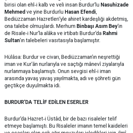
birisi olan ehl‑i kalb ve veli insan Burdur’lu
Nasuhizade
Mehmed
ve yine Burdurlu
Hasan Efendi
,
Bediüzzaman Hazretleri’yle ahiret kardeşliği akdetmiş,
ona talebe olmuşlardı. Merhum
Binbaşı Asım Bey
’in
de Risale‑i Nur’la alâka ve irtibatı Burdur’da
Rahmi
Sultan
’ın talebeleri vasıtasıyla başlamıştır.
Hülâsa: Burdur ve civarı, Bediüzzaman’ın neşrettiği
iman ve Kur’ân nurlarıyla ve saçtığı mânevî ziyalarıyla
nurlanmaya başlamıştı. Onun sevgisi ehl‑i iman
arasında yavaş yavaş yayılmakta, adı ve şöhreti gün
geçtikçe duyulmakta idi.
BURDUR’DA TELİF EDİLEN ESERLER
Burdur’da Hazret‑i Üstâd, bir de bazı risaleler telif
etmeye başlamıştı. Bu Risaleler imanın temel kaideleri