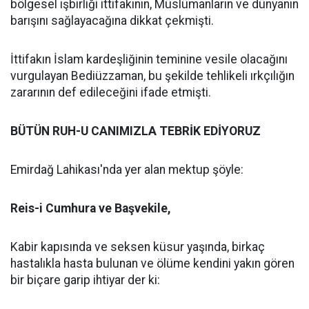
bölgesel işbirliği ittifakının, Müslümanların ve dünyanın
barışını sağlayacağına dikkat çekmişti.
İttifakın İslam kardeşliğinin teminine vesile olacağını
vurgulayan Bediüzzaman, bu şekilde tehlikeli ırkçılığın
zararının def edileceğini ifade etmişti.
BÜTÜN RUH-U CANIMIZLA TEBRİK EDİYORUZ
Emirdağ Lahikası'nda yer alan mektup şöyle:
Reis-i Cumhura ve Başvekile,
Kabir kapısında ve seksen küsur yaşında, birkaç
hastalıkla hasta bulunan ve ölüme kendini yakın gören
bir biçare garip ihtiyar der ki: