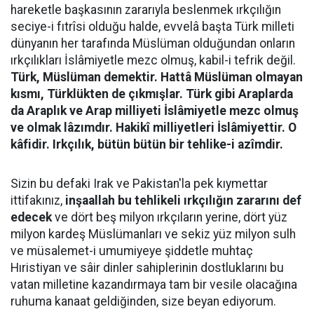
hareketle başkasının zararıyla beslenmek ırkçılığın
seciye-i fıtrîsi olduğu halde, evvelâ başta Türk milleti
dünyanın her tarafında Müslüman olduğundan onların
ırkçılıkları İslâmiyetle mezc olmuş, kabil-i tefrik değil.
Türk, Müslüman demektir. Hattâ Müslüman olmayan
kısmı, Türklükten de çıkmışlar. Türk gibi Araplarda
da Araplık ve Arap milliyeti İslâmiyetle mezc olmuş
ve olmak lâzımdır. Hakikî milliyetleri İslâmiyettir. O
kâfidir. Irkçılık, bütün bütün bir tehlike-i azîmdir.
Sizin bu defaki Irak ve Pakistan'la pek kıymettar
ittifakınız,
inşaallah bu tehlikeli ırkçılığın zararını def
edecek
ve dört beş milyon ırkçıların yerine, dört yüz
milyon kardeş Müslümanları ve sekiz yüz milyon sulh
ve müsalemet-i umumiyeye şiddetle muhtaç
Hıristiyan ve sâir dinler sahiplerinin dostluklarını bu
vatan milletine kazandırmaya tam bir vesile olacağına
ruhuma kanaat geldiğinden, size beyan ediyorum.