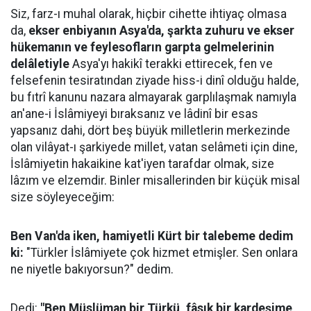
Siz, farz-ı muhal olarak, hiçbir cihette ihtiyaç olmasa
da,
ekser enbiyanın Asya'da, şarkta zuhuru ve ekser
hükemanın ve feylesofların garpta gelmelerinin
delâletiyle
Asya'yı hakikî terakki ettirecek, fen ve
felsefenin tesiratından ziyade hiss-i dinî olduğu halde,
bu fıtrî kanunu nazara almayarak garplılaşmak namıyla
an'ane-i İslâmiyeyi bıraksanız ve lâdinî bir esas
yapsanız dahi, dört beş büyük milletlerin merkezinde
olan vilâyat-ı şarkiyede millet, vatan selâmeti için dine,
İslâmiyetin hakaikine kat'iyen tarafdar olmak, size
lâzım ve elzemdir. Binler misallerinden bir küçük misal
size söyleyeceğim:
Ben Van'da iken, hamiyetli Kürt bir talebeme dedim
ki:
"Türkler İslâmiyete çok hizmet etmişler. Sen onlara
ne niyetle bakıyorsun?" dedim.
Dedi:
"Ben Müslüman bir Türkü, fâsık bir kardeşime