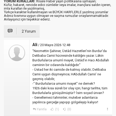
YORUM KURALLARI:
Risale Haber yayın politikasına uymayan;
Küfür, hakaret, rencide edici cümleler veya imalar, inançlara saldırı içeren,
imla kuralları ile yazılmamış,
Türkçe karakter kullanılmayan ve BÜYÜK HARFLERLE yazılmış yorumlar
Adınız kısmına uygun olmayan ve saçma rumuzlar onaylanmamaktadır.
Anlayışınız için teşekkür ederiz.
2 Yorum
Ali
/ 20 Mayıs 2026 12:48
“Necmettin Şahiner, Üstâd Hazretleri’nin Burdur’da
Delibaba Camii hücresinde kaldığını yazar. Lâkin
Burdurlularca umumî rivayet, Üstâd’ın Hacı Abdullah
camiinin bir odasında kaldığıdır.”
- Üstad her iki camide de kalmış olabilir; Delibaba
Camii uygun düşmeyince; HAbdullah Camii’ ne
geçmiş olabilir,
-“ Burdurlularca umumi rivayet” ne demek?
1926 daki kısa süreli bir olay için; hangi tarihte, tüm
Burdurlularla görüşülmüştür? İsim soyad ünvan?
- Genellemeci tahminler; muteber adamlarca
yapılınca gerçeğe yapışıp gölgeleyip kalıyor!
Yanıtla
(1)
(0)