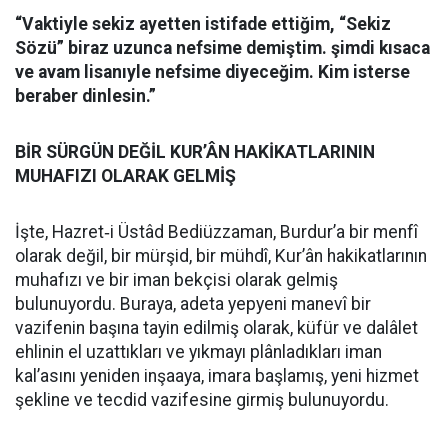
“Vaktiyle sekiz ayetten istifade ettiğim, “Sekiz
Sözü” biraz uzunca nefsime demiştim. şimdi kısaca
ve avam lisanıyle nefsime diyeceğim. Kim isterse
beraber dinlesin.”
BİR SÜRGÜN DEĞİL KUR’ÂN HAKİKATLARININ
MUHAFIZI OLARAK GELMİŞ
İşte, Hazret‑i Üstâd Bediüzzaman, Burdur’a bir menfî
olarak değil, bir mürşid, bir mühdî, Kur’ân hakikatlarının
muhafızı ve bir iman bekçisi olarak gelmiş
bulunuyordu. Buraya, adeta yepyeni manevî bir
vazifenin başına tayin edilmiş olarak, küfür ve dalâlet
ehlinin el uzattıkları ve yıkmayı plânladıkları iman
kal’asını yeniden inşaaya, imara başlamış, yeni hizmet
şekline ve tecdid vazifesine girmiş bulunuyordu.