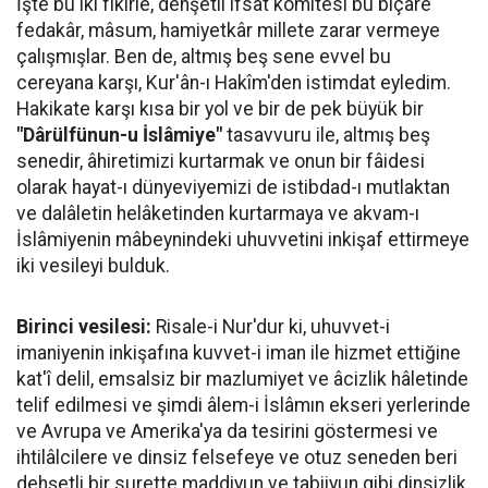
İşte bu iki fikirle, dehşetli ifsat komitesi bu biçare
fedakâr, mâsum, hamiyetkâr millete zarar vermeye
çalışmışlar. Ben de, altmış beş sene evvel bu
cereyana karşı, Kur'ân-ı Hakîm'den istimdat eyledim.
Hakikate karşı kısa bir yol ve bir de pek büyük bir
"Dârülfünun-u İslâmiye"
tasavvuru ile, altmış beş
senedir, âhiretimizi kurtarmak ve onun bir fâidesi
olarak hayat-ı dünyeviyemizi de istibdad-ı mutlaktan
ve dalâletin helâketinden kurtarmaya ve akvam-ı
İslâmiyenin mâbeynindeki uhuvvetini inkişaf ettirmeye
iki vesileyi bulduk.
Birinci vesilesi:
Risale-i Nur'dur ki, uhuvvet-i
imaniyenin inkişafına kuvvet-i iman ile hizmet ettiğine
kat'î delil, emsalsiz bir mazlumiyet ve âcizlik hâletinde
telif edilmesi ve şimdi âlem-i İslâmın ekseri yerlerinde
ve Avrupa ve Amerika'ya da tesirini göstermesi ve
ihtilâlcilere ve dinsiz felsefeye ve otuz seneden beri
dehşetli bir surette maddiyun ve tabiiyun gibi dinsizlik