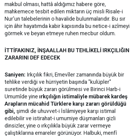
makbul olması, hattâ aldığımız habere göre,
mahkemece tesbit edilen miktarın üç misli Risale-i
Nur'un talebelerinin o havalide bulunmalarıdır. Bu sır
için âhir hayatımda kabir kapısında bu netice-i azîmeyi
görmek ve beyan etmeye ruhen mecbur oldum.
İTTİFAKINIZ, İNŞAALLAH BU TEHLİKELİ IRKÇILIĞIN
ZARARINI DEF EDECEK
Saniyen:
Irkçılık fikri, Emevîler zamanında büyük bir
tehlike verdiği ve hürriyetin başında "kulüpler"
suretinde büyük zararı görülmesi ve Birinci Harb-i
Umumîde yine
ırkçılığın istimaliyle mübarek kardeş
Arapların mücahid Türklere karşı zararı görüldüğü
gibi,
şimdi de uhuvvet-i İslâmiyeye karşı istimal
edilebilir ve istirahat-i umumiye düşmanları gizli
dinsizler, yine o ırkçılıkla büyük zarar vermeye
çalıştıklarına emareler görünüyor. Halbuki, menfî