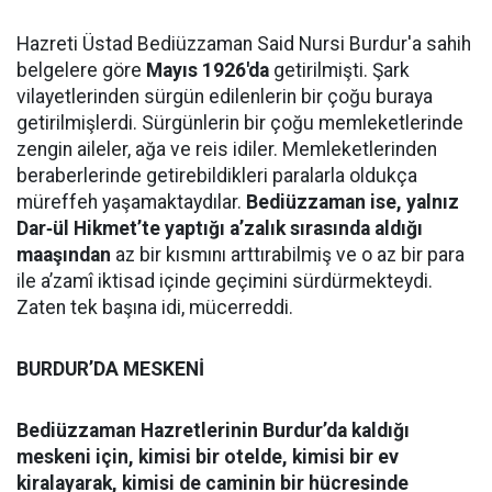
Hazreti Üstad Bediüzzaman Said Nursi Burdur'a sahih
belgelere göre
Mayıs 1926'da
getirilmişti. Şark
vilayetlerinden sürgün edilenlerin bir çoğu buraya
getirilmişlerdi. Sürgünlerin bir çoğu memleketlerinde
zengin aileler, ağa ve reis idiler. Memleketlerinden
beraberlerinde getirebildikleri paralarla oldukça
müreffeh yaşamaktaydılar.
Bediüzzaman ise, yalnız
Dar‑ül Hikmet’te yaptığı a’zalık sırasında aldığı
maaşından
az bir kısmını arttırabilmiş ve o az bir para
ile a’zamî iktisad içinde geçimini sürdürmekteydi.
Zaten tek başına idi, mücerreddi.
BURDUR’DA MESKENİ
Bediüzzaman Hazretlerinin Burdur’da kaldığı
meskeni için, kimisi bir otelde, kimisi bir ev
kiralayarak, kimisi de caminin bir hücresinde