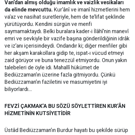
Van’dan almış olduğu imamlık ve vaizlik vesikaları
da elinde mevcuttu.
Kur’ânî ve imanî hizmetlerini hem
va’az ve nasihat suretleriyle, hem de te’lifat şeklinde
yürütüyordu. Kendini sürgün ve menfi
saymamaktaydı. Belki buralara kader‑i İlâhî’nin manevî
emri ve sevkiyle bir vazife başına gönderildiğinin idrâk
ve iz’anı içerisindeydi. Ondandır ki; diğer menfiler gibi
her akşam karakollara gidip te, ispat‑ı vücud etmeyi
zaid görüyor ve buna tenezzül etmiyordu. Onun yakın
talebeleri de öyle idi. Mahallî hükümet de
Bediüzzaman’ın üzerine fazla gitmiyordu. Çünkü
Bediüzzaman’ın faziletini ve masumiyetini iyi
biliyorlardı...
FEVZİ ÇAKMAK’A BU SÖZÜ SÖYLETTİREN KUR’ÂN
HİZMETİNİN KUTSİYETİDİR
Üstâd Bediüzzaman’ın Burdur hayatı bu şekilde sürüp