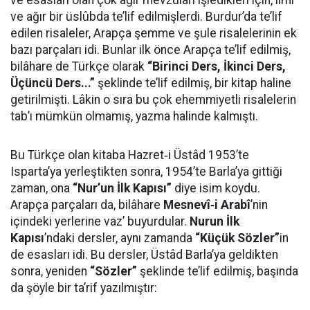
ve esasları olan çok ağır mevzuları işledikleri için, ilmî
ve ağır bir üslûbda te’lif edilmişlerdi. Burdur’da te’lif
edilen risaleler, Arapça şemme ve şule risalelerinin ek
bazı parçaları idi. Bunlar ilk önce Arapça te’lif edilmiş,
bilâhare de Türkçe olarak
“Birinci Ders, İkinci Ders,
Üçüncü Ders...”
şeklinde te’lif edilmiş, bir kitap haline
getirilmişti. Lâkin o sıra bu çok ehemmiyetli risalelerin
tab’ı mümkün olmamış, yazma halinde kalmıştı.
Bu Türkçe olan kitaba Hazret‑i Üstâd 1953’te
Isparta’ya yerleştikten sonra, 1954’te Barla’ya gittiği
zaman, ona
“Nur’un İlk Kapısı”
diye isim koydu.
Arapça parçaları da, bilâhare
Mesnevî‑i Arabî
’nin
içindeki yerlerine vaz’ buyurdular.
Nurun İlk
Kapısı
’ndaki dersler, aynı zamanda
“Küçük Sözler”
in
de esasları idi. Bu dersler, Üstâd Barla’ya geldikten
sonra, yeniden
“Sözler”
şeklinde te’lif edilmiş, başında
da şöyle bir ta’rif yazılmıştır: