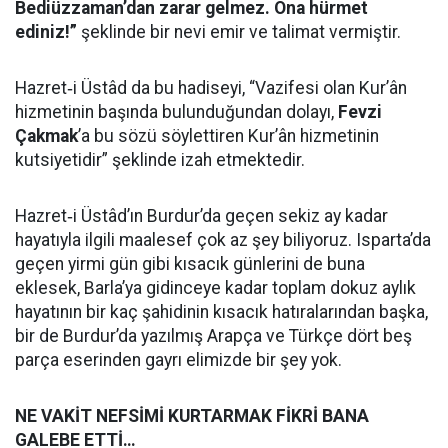
Bediüzzaman’dan zarar gelmez. Ona hürmet
ediniz!”
şeklinde bir nevi emir ve talimat vermiştir.
Hazret‑i Üstâd da bu hadiseyi, “Vazifesi olan Kur’ân
hizmetinin başında bulunduğundan dolayı,
Fevzi
Çakmak
’a bu sözü söylettiren Kur’ân hizmetinin
kutsiyetidir” şeklinde izah etmektedir.
Hazret‑i Üstâd’ın Burdur’da geçen sekiz ay kadar
hayatıyla ilgili maalesef çok az şey biliyoruz. Isparta’da
geçen yirmi gün gibi kısacık günlerini de buna
eklesek, Barla’ya gidinceye kadar toplam dokuz aylık
hayatının bir kaç şahidinin kısacık hatıralarından başka,
bir de Burdur’da yazılmış Arapça ve Türkçe dört beş
parça eserinden gayrı elimizde bir şey yok.
NE VAKİT NEFSİMİ KURTARMAK FİKRİ BANA
GALEBE ETTİ…