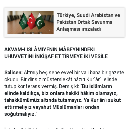
Türkiye, Suudi Arabistan ve
Pakistan Ortak Savunma
Anlaşması imzaladı
AKVAM-I İSLÂMİYENİN MÂBEYNİNDEKİ
UHUVVETİNİ İNKİŞAF ETTİRMEYE İKİ VESİLE
Salisen:
Altmış beş sene evvel bir vali bana bir gazete
okudu. Bir dinsiz müstemlekât nâzırı Kur'ân'ı elinde
tutup konferans vermiş. Demiş ki: "
Bu İslâmların
elinde kaldıkça, biz onlara hakikî hâkim olamayız,
tahakkümümüz altında tutamayız. Ya Kur'ân'ı sukut
ettirmeliyiz veyahut Müslümanları ondan
soğutmalıyız."