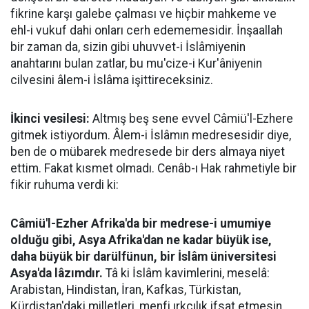
fikrine karşı galebe çalması ve hiçbir mahkeme ve
ehl-i vukuf dahi onları cerh edememesidir. İnşaallah
bir zaman da, sizin gibi uhuvvet-i İslâmiyenin
anahtarını bulan zatlar, bu mu'cize-i Kur'âniyenin
cilvesini âlem-i İslâma işittireceksiniz.
İkinci vesilesi:
Altmış beş sene evvel Câmiü'l-Ezhere
gitmek istiyordum. Âlem-i İslâmın medresesidir diye,
ben de o mübarek medresede bir ders almaya niyet
ettim. Fakat kısmet olmadı. Cenâb-ı Hak rahmetiyle bir
fikir ruhuma verdi ki:
Câmiü'l-Ezher Afrika'da bir medrese-i umumiye
olduğu gibi, Asya Afrika'dan ne kadar büyük ise,
daha büyük bir darülfünun, bir İslâm üniversitesi
Asya'da lâzımdır.
Tâ ki İslâm kavimlerini, meselâ:
Arabistan, Hindistan, İran, Kafkas, Türkistan,
Kürdistan'daki milletleri, menfi ırkçılık ifsat etmesin.