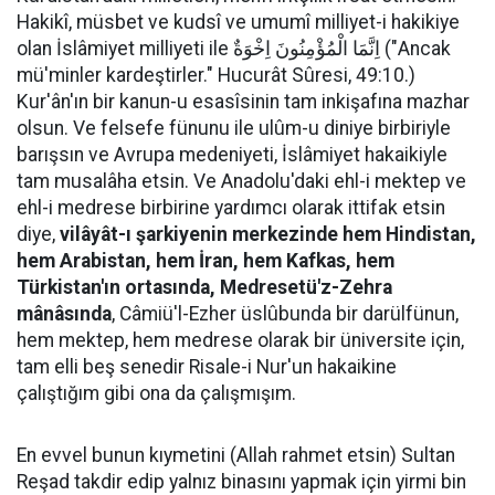
Hakikî, müsbet ve kudsî ve umumî milliyet-i hakikiye
olan İslâmiyet milliyeti ile اِنَّمَا الْمُؤْمِنُونَ اِخْوَةٌ ("Ancak
mü'minler kardeştirler." Hucurât Sûresi, 49:10.)
Kur'ân'ın bir kanun-u esasîsinin tam inkişafına mazhar
olsun. Ve felsefe fünunu ile ulûm-u diniye birbiriyle
barışsın ve Avrupa medeniyeti, İslâmiyet hakaikiyle
tam musalâha etsin. Ve Anadolu'daki ehl-i mektep ve
ehl-i medrese birbirine yardımcı olarak ittifak etsin
diye,
vilâyât-ı şarkiyenin merkezinde hem Hindistan,
hem Arabistan, hem İran, hem Kafkas, hem
Türkistan'ın ortasında, Medresetü'z-Zehra
mânâsında
, Câmiü'l-Ezher üslûbunda bir darülfünun,
hem mektep, hem medrese olarak bir üniversite için,
tam elli beş senedir Risale-i Nur'un hakaikine
çalıştığım gibi ona da çalışmışım.
En evvel bunun kıymetini (Allah rahmet etsin) Sultan
Reşad takdir edip yalnız binasını yapmak için yirmi bin