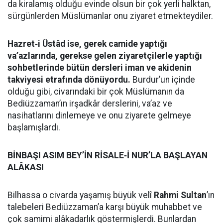
da kiralamış olduğu evinde olsun bir çok yerli halktan,
sürgünlerden Müslümanlar onu ziyaret etmekteydiler.
Hazret‑i Üstâd ise, gerek camide yaptığı
va’azlarında, gerekse gelen ziyaretçilerle yaptığı
sohbetlerinde bütün dersleri iman ve akidenin
takviyesi etrafında dönüyordu.
Burdur’un içinde
olduğu gibi, civarındaki bir çok Müslümanın da
Bediüzzaman’ın irşadkâr derslerini, va’az ve
nasihatlarını dinlemeye ve onu ziyarete gelmeye
başlamışlardı.
BİNBAŞI ASIM BEY’İN RİSALE‑İ NUR’LA BAŞLAYAN
ALÂKASI
Bilhassa o civarda yaşamış büyük velî
Rahmi Sultan
’ın
talebeleri Bediüzzaman’a karşı büyük muhabbet ve
çok samimi alâkadarlık göstermişlerdi. Bunlardan