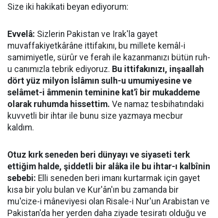
Size iki hakikati beyan ediyorum:
Evvelâ:
Sizlerin Pakistan ve Irak'la gayet
muvaffakiyetkârâne ittifakını, bu millete kemâl-i
samimiyetle, sürûr ve ferah ile kazanmanızı bütün ruh-
u canımızla tebrik ediyoruz.
Bu ittifakınızı, inşaallah
dört yüz milyon İslâmın sulh-u umumiyesine ve
selâmet-i âmmenin teminine kat'î bir mukaddeme
olarak ruhumda hissettim.
Ve namaz tesbihatındaki
kuvvetli bir ihtar ile bunu size yazmaya mecbur
kaldım.
Otuz kırk seneden beri dünyayı ve siyaseti terk
ettiğim halde, şiddetli bir alâka ile bu ihtar-ı kalbînin
sebebi:
Elli seneden beri imanı kurtarmak için gayet
kısa bir yolu bulan ve Kur'ân'ın bu zamanda bir
mu'cize-i mâneviyesi olan Risale-i Nur'un Arabistan ve
Pakistan'da her yerden daha ziyade tesiratı olduğu ve