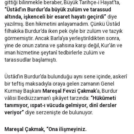
gittiği bilinmekle beraber, Büyük Tarihçe‑i Hayat’ta,
“Üstâd’ın Burdur’da büyük zulüm ve tarassud
altında, işkenceli bir esaret hayatı geçirdi”
diye
yazılmış. Ben hikmetini anlayamadım. Çünkü Üstâd
filhakika Burdur’da iken pek öyle bir zulüm ve tazyik
görmemiştir. Ancak Barla’ya yerleştirildikten sonra,
yine de onun zatına ve şahsına karşı değil, Kur’ân ve
iman hizmetine şeytanî tedbirlerle zulüm ve
tarassudlar başlamıştı.
Üstâd’ın Burdur’da bulunduğu aynı sene içinde, askerî
bir teftiş maksadıyla oraya gelen zamanın Genel
Kurmay Başkanı
Mareşal Fevzi Çakmak
’a, Burdur
vâlisi Bediüzzaman’ı şikâyet tarzında:
“Hükûmeti
tanımıyor, ıspat‑ı vücuda gelmiyor, dinî dersler
veriyor”
diye serzenişte de bulunuyor.
Mareşal Çakmak,
“Ona ilişmeyiniz.