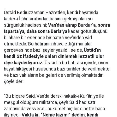
Üstâd Bediüzzaman Hazretleri, kendi hayatında
kader‑i İlâhî tarafından başına gelmiş olan şu
sürgünlük hadisesini;
Van’dan alınıp Burdur’a, sonra
Isparta’ya, daha sonra Barla’ya
kadar götürülüşünü
bilâhare bir eserinde bir hatıra nev’inden yâd
etmektedir. Bu hatıranın ihtiva ettiği manalar
çerçevesinde bazı şeyler yazıldı ise de,
Üstâd’ın
kendi öz ifadesiyle onları dinlemek lezzetli olur
diye kaydediyoruz.
Üstâd’ın bu hatırası içinde, onun
hayat hikâyesi hususunda bazı tarihler de verilmekte
ve bazı vakıaların belgeleri de verilmiş olmaktadır.
şöyle der:
“Bu biçare Said, Van’da ders‑i hakaik‑ı Kur’âniye ile
meşgul olduğum miktarca, şeyh Said hadisatı
zamanında vesveseli hükûmet hiç bir cihette bana
ilişmedi.
Vakta ki, “Neme lâzım!” dedim, kendi