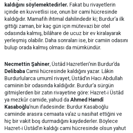
kaldığını söylemektedirler.
Fakat bu rivayetlerin
içinde en kuvvetlisi ise, onun bir cami hücresinde
kaldığıdır. Mamafih ihtimal dahilindedir ki; Burdur’a ilk
gittiği zaman, bir kaç gün için mütevazi bir otel
odasında kalmış, bilâhare de ucuz bir ev kiralayarak
yerleşmiş olabilir. Daha sonraları ise, bir camiin odasını
bulup orada kalmış olması da mümkündür.
Necmettin Şahiner
, Üstâd Hazretleri’nin Burdur’da
Delibaba
Camii hücresinde kaldığını yazar. Lâkin
Burdurlularca umumî rivayet, Üstâd’ın Hacı Abdullah
camiinin bir odasında kaldığıdır. Burdur’a sürgün
gitmişlerden bir zatın rivayetine göre: Hazret‑i Üstâd
ya mezkûr camide, yahud da
Ahmed Hamdî
Kasaboğlu
’nun ifadesinde: Burdur Kasaboğlu
camiinde arasıra cemaata va’az u nasihat ettiğini ve
hiç bir vakit boş durmadığını kaydederler. Böylece
Hazret‑i Üstâd’ın kaldığı cami hücresinde olsun yahut