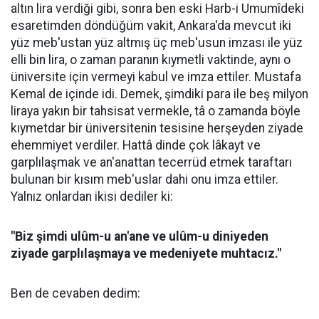
altın lira verdiği gibi, sonra ben eski Harb-i Umumîdeki
esaretimden döndüğüm vakit, Ankara'da mevcut iki
yüz meb'ustan yüz altmış üç meb'usun imzası ile yüz
elli bin lira, o zaman paranın kıymetli vaktinde, aynı o
üniversite için vermeyi kabul ve imza ettiler. Mustafa
Kemal de içinde idi. Demek, şimdiki para ile beş milyon
liraya yakın bir tahsisat vermekle, tâ o zamanda böyle
kıymetdar bir üniversitenin tesisine herşeyden ziyade
ehemmiyet verdiler. Hattâ dinde çok lâkayt ve
garplılaşmak ve an'anattan tecerrüd etmek taraftarı
bulunan bir kısım meb'uslar dahi onu imza ettiler.
Yalnız onlardan ikisi dediler ki:
"Biz şimdi ulûm-u an'ane ve ulûm-u diniyeden
ziyade garplılaşmaya ve medeniyete muhtacız."
Ben de cevaben dedim: