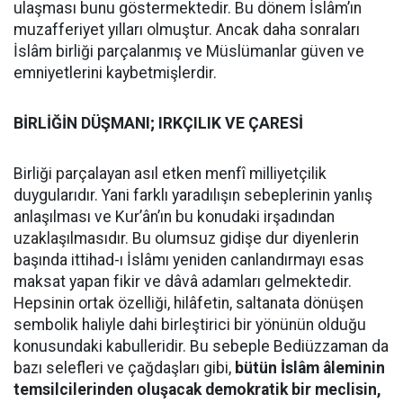
ulaşması bunu göstermektedir. Bu dönem İslâm’ın
muzafferiyet yılları olmuştur. Ancak daha sonraları
İslâm birliği parçalanmış ve Müslümanlar güven ve
emniyetlerini kaybetmişlerdir.
BİRLİĞİN DÜŞMANI; IRKÇILIK VE ÇARESİ
Birliği parçalayan asıl etken menfî milliyetçilik
duygularıdır. Yani farklı yaradılışın sebeplerinin yanlış
anlaşılması ve Kur’ân’ın bu konudaki irşadından
uzaklaşılmasıdır. Bu olumsuz gidişe dur diyenlerin
başında ittihad-ı İslâmı yeniden canlandırmayı esas
maksat yapan fikir ve dâvâ adamları gelmektedir.
Hepsinin ortak özelliği, hilâfetin, saltanata dönüşen
sembolik haliyle dahi birleştirici bir yönünün olduğu
konusundaki kabulleridir. Bu sebeple Bediüzzaman da
bazı selefleri ve çağdaşları gibi,
bütün İslâm âleminin
temsilcilerinden oluşacak demokratik bir meclisin,