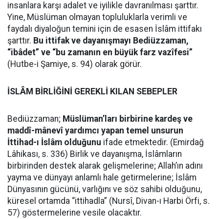
insanlara karşı adalet ve iyilikle davranılması şarttır.
Yine, Müslüman olmayan topluluklarla verimli ve
faydalı diyaloğun temini için de esasen İslâm ittifakı
şarttır.
Bu ittifak ve dayanışmayı Bediüzzaman,
“ibâdet” ve “bu zamanın en büyük farz vazîfesi”
(Hutbe-i Şamiye, s. 94) olarak görür.
İSLÂM BİRLİĞİNİ GEREKLİ KILAN SEBEPLER
Bediüzzaman;
Müslüman’ları birbirine kardeş ve
maddî-mânevî yardımcı yapan temel unsurun
İttihad-ı İslâm olduğunu
ifade etmektedir. (Emirdağ
Lâhikası, s. 336) Birlik ve dayanışma, İslâmların
birbirinden destek alarak gelişmelerine; Allah’ın adını
yayma ve dünyayı anlamlı hale getirmelerine; İslâm
Dünyasının gücünü, varlığını ve söz sahibi olduğunu,
küresel ortamda “ittihadla” (Nursî, Divan-ı Harbi Örfi, s.
57) göstermelerine vesile olacaktır.