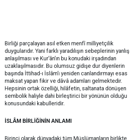
Birliği parçalayan asıl etken menfî milliyetçilik
duygularıdır. Yani farklı yaradılışın sebeplerinin yanlış
anlaşılması ve Kur’ân’ın bu konudaki irşadından
uzaklaşılmasıdır. Bu olumsuz gidişe dur diyenlerin
başında İttihad-ı İslâm’ı yeniden canlandırmayı esas
maksat yapan fikir ve dâvâ adamları gelmektedir.
Hepsinin ortak özelliği, hilâfetin, saltanata dönüşen
sembolik haliyle dahi birleştirici bir yönünün olduğu
konusundaki kabulleridir.
İSLÂM BİRLİĞİNİN ANLAMI
Birinci olarak dünyadaki tüm Müslümanların birlikte