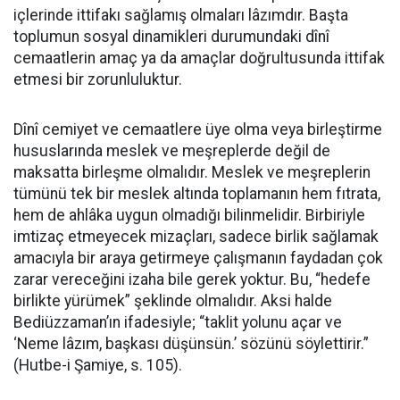
içlerinde ittifakı sağlamış olmaları lâzımdır. Başta
toplumun sosyal dinamikleri durumundaki dînî
cemaatlerin amaç ya da amaçlar doğrultusunda ittifak
etmesi bir zorunluluktur.
Dînî cemiyet ve cemaatlere üye olma veya birleştirme
hususlarında meslek ve meşreplerde değil de
maksatta birleşme olmalıdır. Meslek ve meşreplerin
tümünü tek bir meslek altında toplamanın hem fıtrata,
hem de ahlâka uygun olmadığı bilinmelidir. Birbiriyle
imtizaç etmeyecek mizaçları, sadece birlik sağlamak
amacıyla bir araya getirmeye çalışmanın faydadan çok
zarar vereceğini izaha bile gerek yoktur. Bu, “hedefe
birlikte yürümek” şeklinde olmalıdır. Aksi halde
Bediüzzaman’ın ifadesiyle; “taklit yolunu açar ve
‘Neme lâzım, başkası düşünsün.’ sözünü söylettirir.”
(Hutbe-i Şamiye, s. 105).