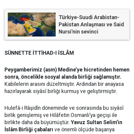
Türkiye-Suudi Arabistan-
Pakistan Anlaşması ve Said
Nursi'nin sevinci
SÜNNETTE İTTİHAD-I İSLÂM
Peygamberimiz (asm) Medine’ye hicretinden hemen
sonra, öncelikle sosyal alanda birliği sağlamıştır.
Kabilelerin arasını düzeltmiştir. Ardından bir anayasa
hazırlayarak siyâsî birliği kurmuş ve geliştirmiştir.
Hulefâ-i Râşidîn döneminde ve sonrasında bu siyâsî
birlik genişlemiş ve Hilâfetin Osmanlı’ya geçişi ile
birlikte daha da büyümüştür.
Yavuz Sultan Selim’in
İslâm Birliği çabaları
ve önemli ölçüde başarıya