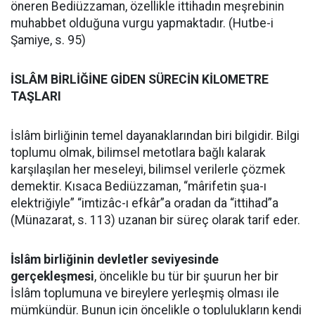
öneren Bediüzzaman, özellikle ittihadın meşrebinin
muhabbet olduğuna vurgu yapmaktadır. (Hutbe-i
Şamiye, s. 95)
İSLÂM BİRLİĞİNE GİDEN SÜRECİN KİLOMETRE
TAŞLARI
İslâm birliğinin temel dayanaklarından biri bilgidir. Bilgi
toplumu olmak, bilimsel metotlara bağlı kalarak
karşılaşılan her meseleyi, bilimsel verilerle çözmek
demektir. Kısaca Bediüzzaman, “mârifetin şua-ı
elektriğiyle” “imtizâc-ı efkâr”a oradan da “ittihad”a
(Münazarat, s. 113) uzanan bir süreç olarak tarif eder.
İslâm birliğinin devletler seviyesinde
gerçekleşmesi
, öncelikle bu tür bir şuurun her bir
İslâm toplumuna ve bireylere yerleşmiş olması ile
mümkündür. Bunun için öncelikle o toplulukların kendi