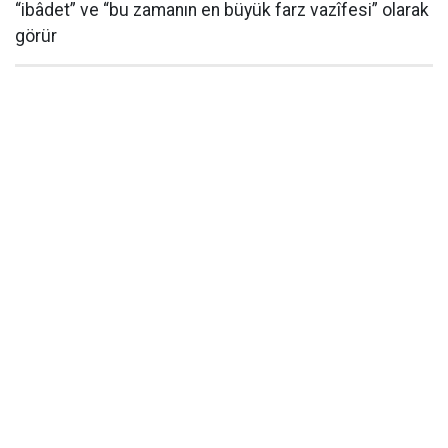
“ibâdet” ve “bu zamanın en büyük farz vazîfesi” olarak
görür