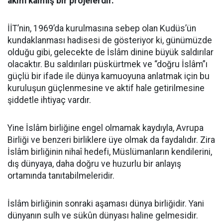
akim kalmış bir projelerdir.
İİT’nin, 1969’da kurulmasına sebep olan Kudüs’ün
kundaklanması hadisesi de gösteriyor ki, günümüzde
olduğu gibi, gelecekte de İslâm dinine büyük saldırılar
olacaktır. Bu saldırıları püskürtmek ve “doğru İslâm”ı
güçlü bir ifade ile dünya kamuoyuna anlatmak için bu
kuruluşun güçlenmesine ve aktif hale getirilmesine
şiddetle ihtiyaç vardır.
Yine İslâm birliğine engel olmamak kaydıyla, Avrupa
Birliği ve benzeri birliklere üye olmak da faydalıdır. Zira
İslâm birliğinin nihaî hedefi, Müslümanların kendilerini,
dış dünyaya, daha doğru ve huzurlu bir anlayış
ortamında tanıtabilmeleridir.
İslâm birliğinin sonraki aşaması dünya birliğidir. Yani
dünyanın sulh ve sükûn dünyası haline gelmesidir.