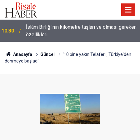
Ünlü futbolcu Dembele: Eşimin yüzünü
09:47
göstermemesi dini bir mesele!
Anasayfa
Güncel
'10 bine yakın Telaferli, Türkiye'den
dönmeye başladı'