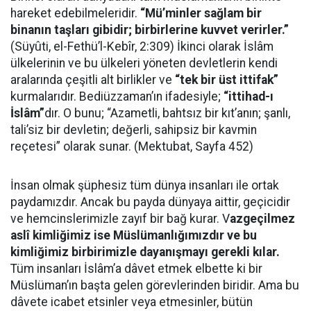
hareket edebilmeleridir.
“Mü’minler sağlam bir
binanın taşları gibidir; birbirlerine kuvvet verirler.”
(Süyûti, el-Fethü’l-Kebîr, 2:309) İkinci olarak İslâm
ülkelerinin ve bu ülkeleri yöneten devletlerin kendi
aralarında çeşitli alt birlikler ve
“tek bir üst ittifak”
kurmalarıdır. Bediüzzaman’ın ifadesiyle;
“ittihad-ı
İslâm”
dır. O bunu; “Azametli, bahtsız bir kıt’anın; şanlı,
tali’siz bir devletin; değerli, sahipsiz bir kavmin
reçetesi” olarak sunar. (Mektubat, Sayfa 452)
İnsan olmak şüphesiz tüm dünya insanları ile ortak
paydamızdır. Ancak bu payda dünyaya aittir, geçicidir
ve hemcinslerimizle zayıf bir bağ kurar. V
azgeçilmez
aslî kimliğimiz ise Müslümanlığımızdır ve bu
kimliğimiz birbirimizle dayanışmayı gerekli kılar.
Tüm insanları İslâm’a dâvet etmek elbette ki bir
Müslüman’ın başta gelen görevlerinden biridir. Ama bu
dâvete icabet etsinler veya etmesinler, bütün