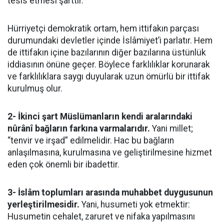
tesis etmesi şarttır.
Hürriyetçi demokratik ortam, hem ittifakın parçası
durumundaki devletler içinde İslâmiyet’i parlatır. Hem
de ittifakın içine bazılarının diğer bazılarına üstünlük
iddiasının önüne geçer. Böylece farklılıklar korunarak
ve farklılıklara saygı duyularak uzun ömürlü bir ittifak
kurulmuş olur.
2- İkinci şart Müslümanların kendi aralarındaki
nûrânî bağların farkına varmalarıdır.
Yani millet;
“tenvir ve irşad” edilmelidir. Hac bu bağların
anlaşılmasına, kurulmasına ve geliştirilmesine hizmet
eden çok önemli bir ibadettir.
3- İslâm toplumları arasında muhabbet duygusunun
yerleştirilmesidir.
Yani, husumeti yok etmektir:
Husumetin cehalet, zaruret ve nifaka yapılmasını