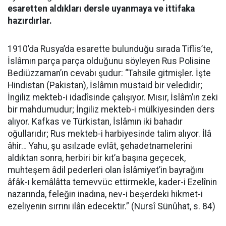
esaretten aldıkları dersle uyanmaya ve ittifaka
hazırdırlar.
1910’da Rusya’da esarette bulunduğu sırada Tiflis’te,
İslâmın parça parça olduğunu söyleyen Rus Polisine
Bediüzzaman’ın cevabı şudur: “Tahsile gitmişler. İşte
Hindistan (Pakistan), İslâmın müstaid bir veledidir;
İngiliz mekteb-i idadîsinde çalışıyor. Mısır, İslâm’ın zeki
bir mahdumudur; İngiliz mekteb-i mülkiyesinden ders
alıyor. Kafkas ve Türkistan, İslâmın iki bahadır
oğullarıdır; Rus mekteb-i harbiyesinde talim alıyor. İlâ
âhir… Yahu, şu asılzade evlât, şehadetnamelerini
aldıktan sonra, herbiri bir kıt’a başına geçecek,
muhteşem âdil pederleri olan İslâmiyet’in bayrağını
âfâk-ı kemâlâtta temevvüc ettirmekle, kader-i Ezelînin
nazarında, feleğin inadına, nev-i beşerdeki hikmet-i
ezeliyenin sırrını ilân edecektir.” (Nursî Sünûhat, s. 84)