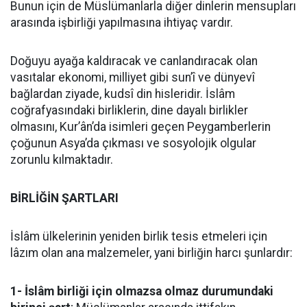
Bunun için de Müslümanlarla diğer dinlerin mensupları
arasında işbirliği yapılmasına ihtiyaç vardır.
Doğuyu ayağa kaldıracak ve canlandıracak olan
vasıtalar ekonomi, milliyet gibi sun’î ve dünyevî
bağlardan ziyade, kudsî din hisleridir. İslâm
coğrafyasındaki birliklerin, dine dayalı birlikler
olmasını, Kur’ân’da isimleri geçen Peygamberlerin
çoğunun Asya’da çıkması ve sosyolojik olgular
zorunlu kılmaktadır.
BİRLİĞİN ŞARTLARI
İslâm ülkelerinin yeniden birlik tesis etmeleri için
lâzım olan ana malzemeler, yani birliğin harcı şunlardır:
1- İslâm birliği için olmazsa olmaz durumundaki