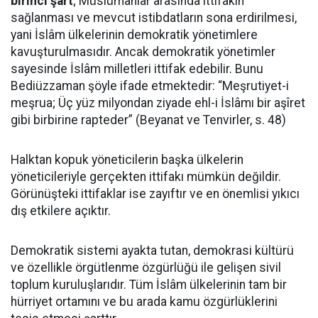
birinci şart
; Müslümanlar arasında ittifakın
sağlanması ve mevcut istibdatların sona erdirilmesi,
yani İslâm ülkelerinin demokratik yönetimlere
kavuşturulmasıdır. Ancak demokratik yönetimler
sayesinde İslâm milletleri ittifak edebilir. Bunu
Bediüzzaman şöyle ifade etmektedir: “Meşrutiyet-i
meşrua; Üç yüz milyondan ziyade ehl-i İslâmı bir aşîret
gibi birbirine rapteder” (Beyanat ve Tenvirler, s. 48)
Halktan kopuk yöneticilerin başka ülkelerin
yöneticileriyle gerçekten ittifakı mümkün değildir.
Görünüşteki ittifaklar ise zayıftır ve en önemlisi yıkıcı
dış etkilere açıktır.
Demokratik sistemi ayakta tutan, demokrasi kültürü
ve özellikle örgütlenme özgürlüğü ile gelişen sivil
toplum kuruluşlarıdır. Tüm İslâm ülkelerinin tam bir
hürriyet ortamını ve bu arada kamu özgürlüklerini