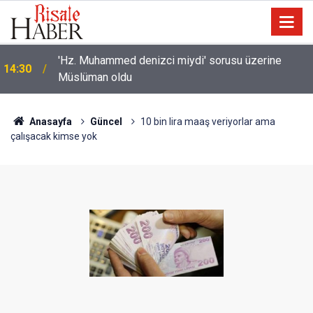
'Hz. Muhammed denizci miydi' sorusu üzerine
14:30
Müslüman oldu
Anasayfa
Güncel
10 bin lira maaş veriyorlar ama
çalışacak kimse yok