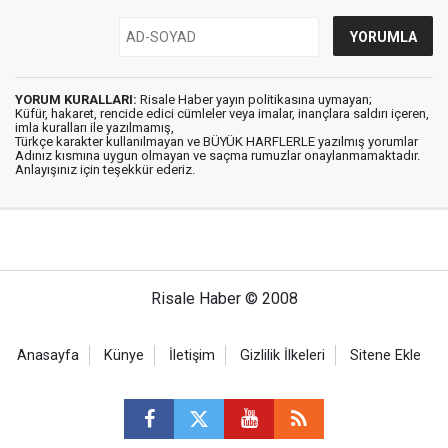
YORUM KURALLARI:
Risale Haber yayın politikasına uymayan;
Küfür, hakaret, rencide edici cümleler veya imalar, inançlara saldırı içeren,
imla kuralları ile yazılmamış,
Türkçe karakter kullanılmayan ve BÜYÜK HARFLERLE yazılmış yorumlar
Adınız kısmına uygun olmayan ve saçma rumuzlar onaylanmamaktadır.
Anlayışınız için teşekkür ederiz.
Risale Haber © 2008
Anasayfa
Künye
İletişim
Gizlilik İlkeleri
Sitene Ekle