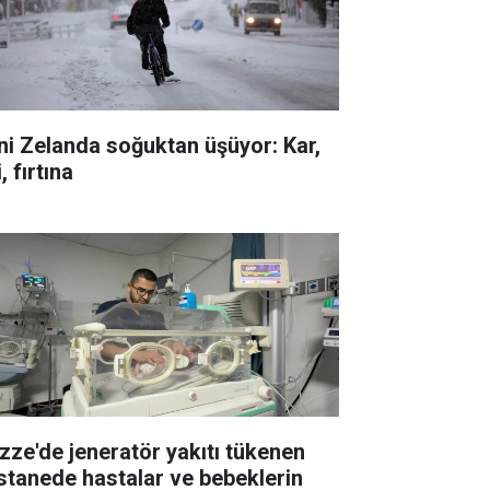
ni Zelanda soğuktan üşüyor: Kar,
i, fırtına
zze'de jeneratör yakıtı tükenen
stanede hastalar ve bebeklerin