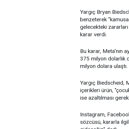
Yargıç Bryan Biedsch
benzeterek "kamusal 
gelecekteki zararlar
karar verdi.
Bu karar, Meta'nın 
375 milyon dolarlık 
milyon dolara ulaştı.
Yargıç Biedscheid, M
içerikleri ürün, "çocu
ise azaltılması gereke
Instagram, Facebook
sözcüsü, kararla ilgi