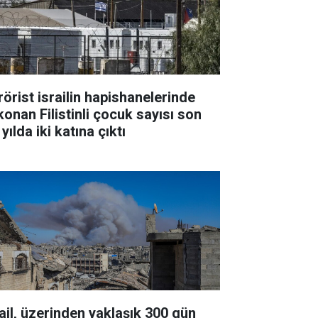
rörist israilin hapishanelerinde
konan Filistinli çocuk sayısı son
 yılda iki katına çıktı
rail, üzerinden yaklaşık 300 gün