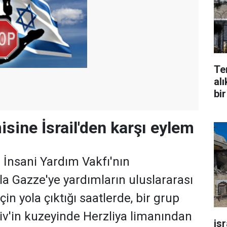
Te
alı
bir
sine İsrail'den karşı eylem
 İnsani Yardım Vakfı'nın
a Gazze'ye yardımların uluslararası
çin yola çıktığı saatlerde, bir grup
Aviv'in kuzeyinde Herzliya limanından
is