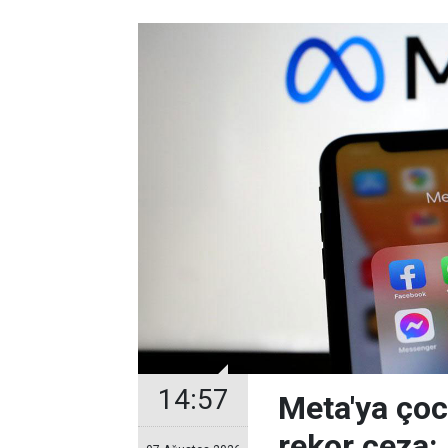
14:57
Meta'ya çoc
rekor ceza: