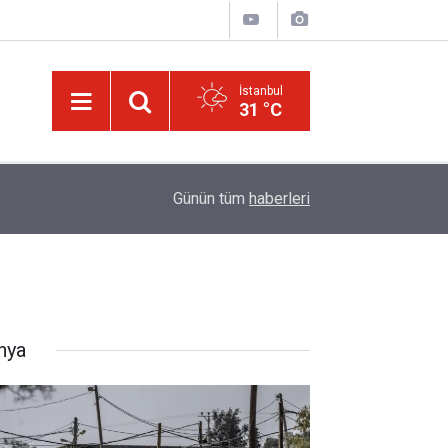
İstanbul
31 °C
ek
13:40
Çile çekilen yol!
Günün tüm
haberleri
nya