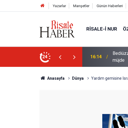
Yazarlar
Manşetler
Günün Haberleri
RISALE-I NUR
Ö
i talebesine gösterdiği vefa ve verdiği
24
14:57
Meta'ya
Anasayfa
Dünya
Yardım gemisine İsra