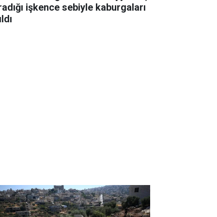
radığı işkence sebiyle kaburgaları
ıldı