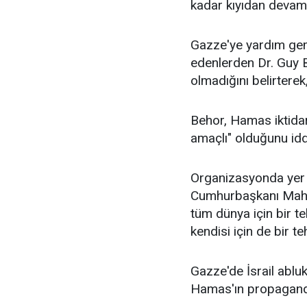
kadar kıyıdan devam
Gazze'ye yardım gemi
edenlerden Dr. Guy B
olmadığını belirtere
Behor, Hamas iktidar
amaçlı" olduğunu iddi
Organizasyonda yer 
Cumhurbaşkanı Mahm
tüm dünya için bir tehl
kendisi için de bir t
Gazze'de İsrail ablu
Hamas'ın propaganda t