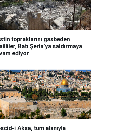
listin topraklarını gasbeden
ailliler, Batı Şeria’ya saldırmaya
vam ediyor
scid-i Aksa, tüm alanıyla