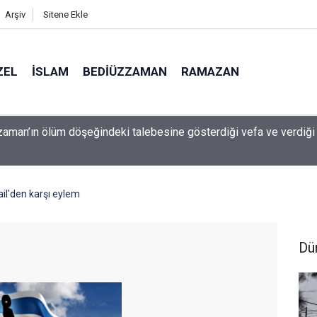
Arşiv
Sitene Ekle
ZEL
İSLAM
BEDIÜZZAMAN
RAMAZAN
 çocuk güvenliği davasında rekor ceza: 567 milyon dolar ödeyec
il'den karşı eylem
Dü