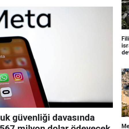
Fi
isr
de
uk güvenliği davasında
Me
 567 milyon dolar ödeyecek