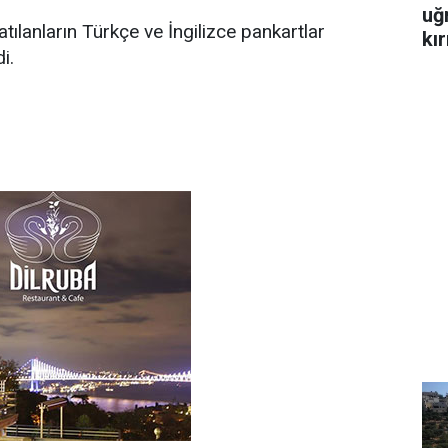
uğ
tılanların Türkçe ve İngilizce pankartlar
kır
i.