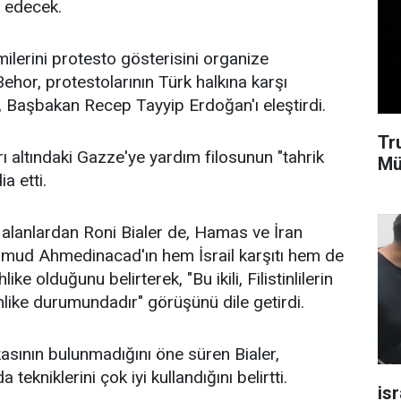
 edecek.
lerini protesto gösterisini organize
ehor, protestolarının Türk halkına karşı
k, Başbakan Recep Tayyip Erdoğan'ı eleştirdi.
Tr
ı altındaki Gazze'ye yardım filosunun "tahrik
Mü
a etti.
alanlardan Roni Bialer de, Hamas ve İran
ud Ahmedinacad'ın hem İsrail karşıtı hem de
ike olduğunu belirterek, "Bu ikili, Filistinlilerin
ehlike durumundadır" görüşünü dile getirdi.
kasının bulunmadığını öne süren Bialer,
ekniklerini çok iyi kullandığını belirtti.
isr