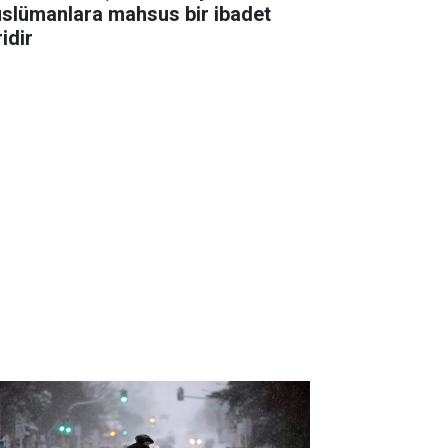
slümanlara mahsus bir ibadet
idir